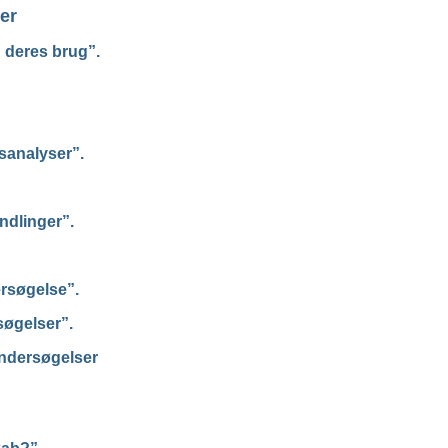
er
 deres brug”.
sanalyser”.
dlinger”.
rsøgelse”.
øgelser”.
undersøgelser