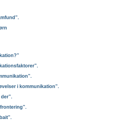
mfund”.
børn
kation?”
ationsfaktorer”.
mmunikation”.
øvelser i kommunikation”.
 der”.
frontering”.
bait”.