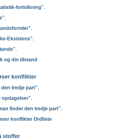
atistik-fortolkning”.
e”.
tandsformler”.
ke-Eksistens”.
tande”.
ik og din tilstand
ser konflikter
den tredje part”.
e opdagelser”.
an finder den tredje part”.
ser konflikter Ordliste
 stoffer