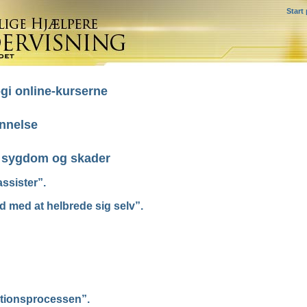
Start
gi online-kurserne
annelse
d sygdom og skader
ssister”.
d med at helbrede sig selv”.
ionsprocessen”.