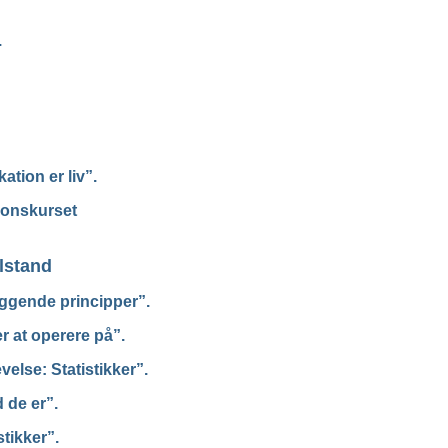
.
tion er liv”.
ionskurset
ilstand
ggende principper”.
 at operere på”.
else: Statistikker”.
 de er”.
tikker”.