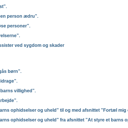
st”.
en person ædru”.
løse personer”.
elserne”.
assister ved sygdom og skader
ås børn”.
bidrage”.
barns villighed”.
arbejde”.
arns ophidselser og uheld” til og med afsnittet ”Fortæl mig
arns ophidselser og uheld” fra afsnittet ”At styre et barn