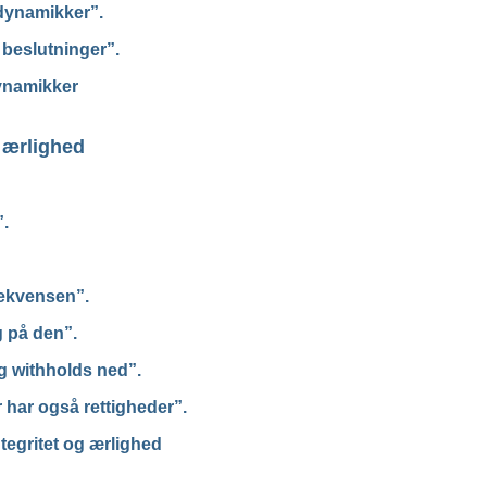
 dynamikker”.
 beslutninger”.
dynamikker
 ærlighed
.
ekvensen”.
g på den”.
g withholds ned”.
har også rettigheder”.
ntegritet og ærlighed