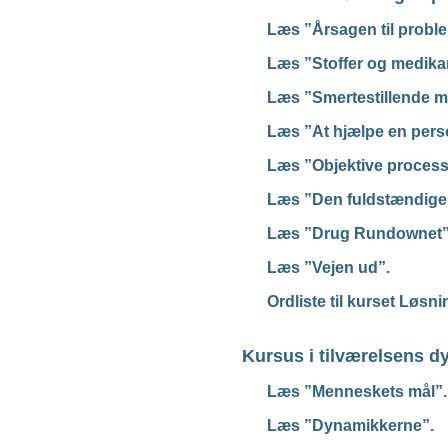
Læs ”Årsagen til probl
Læs ”Stoffer og medikam
Læs ”Smertestillende mi
Læs ”At hjælpe en person
Læs ”Objektive
process
Læs ”Den fuldstændige 
Læs ”Drug Rundownet”
Læs ”Vejen ud”.
Ordliste til kurset Løsn
Kursus i tilværelsens 
Læs ”Menneskets mål”.
Læs ”Dynamikkerne”.