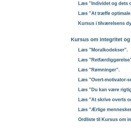
Læs ”Individet og dets
Læs ”At træffe optimale
Kursus i tilværelsens 
Kursus om integritet og
Læs ”Moralkodekser”.
Læs ”Retfærdiggørelse”
Læs ”Rømninger”.
Læs ”Overt-motivator-s
Læs ”Du kan være rigti
Læs ”At skrive overts o
Læs ”Ærlige mennesker 
Ordliste til Kursus om i