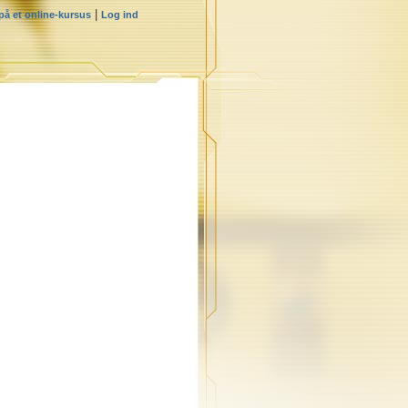
|
 på et online-kursus
Log ind