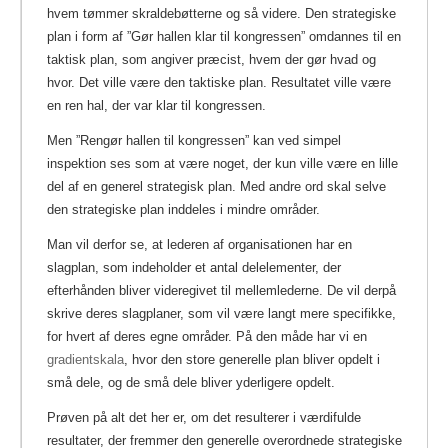
hvem tømmer skraldebøtterne og så videre. Den strategiske
plan i form af ”Gør hallen klar til kongressen” omdannes til en
taktisk plan, som angiver præcist, hvem der gør hvad og
hvor. Det ville være den taktiske plan. Resultatet ville være
en ren hal, der var klar til kongressen.
Men ”Rengør hallen til kongressen” kan ved simpel
inspektion ses som at være noget, der kun ville være en lille
del af en generel strategisk plan. Med andre ord skal selve
den strategiske plan inddeles i mindre områder.
Man vil derfor se, at lederen af organisationen har en
slagplan, som indeholder et antal delelementer, der
efterhånden bliver videregivet til mellemlederne. De vil derpå
skrive deres slagplaner, som vil være langt mere specifikke,
for hvert af deres egne områder. På den måde har vi en
gradientskala
, hvor den store generelle plan bliver opdelt i
små dele, og de små dele bliver yderligere opdelt.
Prøven på alt det her er, om det resulterer i værdifulde
resultater, der fremmer den generelle overordnede strategiske