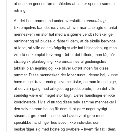
at den kan gennemføres, således at alle er sporet i samme
retning.
Alt det her kommer ind under overskriften
samordning
.
Eksempelvis kan det nævnes, at hvis man anbragte et antal
mennesker i en stor hal med ansigterne vendt i forskellige
retninger og så pludselig råbte til dem, at de skulle begynde
at løbe, så ville de selvfølgelig støde ind i hinanden, og man
ville få en komplet forvirring. Det er det billede, man får, når
strategisk planlægning ikke omdannes til gnidningsløs
taktisk planlægning og ikke bliver udført inden for disse
rammer. Disse mennesker, der løber rundt i denne hal, kunne
have meget travlt, endog blive hektiske, og man kunne sige,
at de var i gang med arbejdet og producerede, men det ville
sandelig være en meget stor løgn. Deres handlinger er ikke
koordinerede. Hvis vi nu tog disse selv samme mennesker i
den selv samme hal og fik dem til at gøre noget nyttigt
såsom at gøre rent i hallen, så havde vi at gøre med
specifikke handlinger hos specifikke individer, som
beskæftiger sig med koste og svabere – hvem får fat i dem,