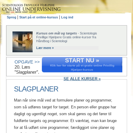
|
|
Sprog
Start på et online-kursus
Log ind
Kursus om mål og targets
- Scientologis
Frivillige Hjælpere Gratis online-kurser fra
Håndbog i Scientologi
Lær mere »
START NU »
OPGAVE >>
Klik her for starte på et gratis online Frivillig
20. Læs
Hjælper-kursus
”Slagplaner”.
SE ALLE KURSER »
SLAGPLANER
Man når sine mål ved at formulere planer og programmer,
som så udføres target for target. En person eller gruppe har
dagligt og ugentligt noget, som skal gøres og det fører til
fuldførte targets og programmer. Et værktøj, man kan bruge
for at få udført sine programmer, færdiggjort sine planer og