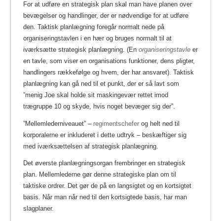
For at udføre en strategisk plan skal man have planen over
bevægelser og handlinger, der er nødvendige for at udføre
den. Taktisk planlægning foregår normalt nede på
organiseringstavlen i en hær og bruges normalt til at
iværksætte strategisk planlægning. (En
organiseringstavle
er
en tavle, som viser en organisations funktioner, dens pligter,
handlingers rækkefølge og hvem, der har ansvaret).
Taktisk
planlægning kan gå ned til et punkt, der er så lavt som
”menig Joe skal holde sit maskingevær rettet imod
trægruppe 10 og skyde, hvis noget bevæger sig der”.
”Mellemlederniveauet” –
regimentschefer
og helt ned til
korporalerne er inkluderet i dette udtryk – beskæftiger sig
med iværksættelsen af strategisk planlægning.
Det øverste planlægningsorgan frembringer en strategisk
plan. Mellemlederne gør denne strategiske plan om til
taktiske ordrer. Det gør de på en langsigtet og en kortsigtet
basis. Når man når ned til den kortsigtede basis, har man
slagplaner.