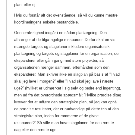
plan, eller ej.
Hvis du forstår alt det ovenstående, så vil du kunne mestre
koordineringens enkelte bestanddele.
Gennemførlighed indgår i en sådan planlægning. Den
afhænger af de tilgængelige ressourcer. Derfor skal en vis
mængde targets og slagplaner inkludere organisatorisk
planlægning og targets og slagplaner for en organisation, der
ekspanderer eller går i gang med store projekter, så
organisationen hænger sammen, efterhånden som den
ekspanderer. Man skriver ikke en
slagplan
på basis af ”Hvad
skal jeg lave i morgen?” eller ”Hvad skal jeg lave i næste
uge?” (hvilket er udmærket i sig selv og bedre end ingenting),
men ud fra det overordnede spørgsmål: ”Hvilke præcise tiltag
kræver det at udføre den strategiske plan, så jeg kan opnå
de præcise resultater, der er nødvendige på dette trin af den
strategiske plan, inden for rammerne af de givne
ressourcer?” Så ville man have slagplanen for den næste
dag eller den næste uge.