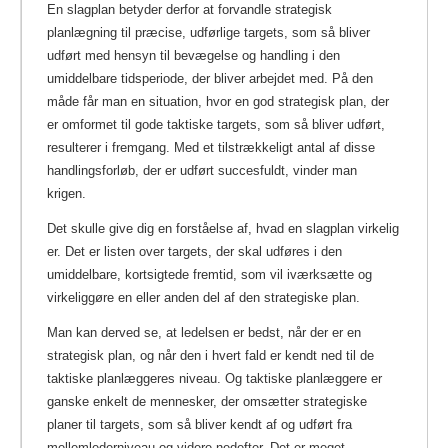
En slagplan betyder derfor at forvandle strategisk
planlægning til præcise, udførlige targets, som så bliver
udført med hensyn til bevægelse og handling i den
umiddelbare tidsperiode, der bliver arbejdet med. På den
måde får man en situation, hvor en god strategisk plan, der
er omformet til gode taktiske targets, som så bliver udført,
resulterer i fremgang. Med et tilstrækkeligt antal af disse
handlingsforløb, der er udført succesfuldt, vinder man
krigen.
Det skulle give dig en forståelse af, hvad en slagplan virkelig
er. Det er listen over targets, der skal udføres i den
umiddelbare, kortsigtede fremtid, som vil iværksætte og
virkeliggøre en eller anden del af den strategiske plan.
Man kan derved se, at ledelsen er bedst, når der er en
strategisk plan, og når den i hvert fald er kendt ned til de
taktiske planlæggeres niveau. Og taktiske planlæggere er
ganske enkelt de mennesker, der omsætter strategiske
planer til targets, som så bliver kendt af og udført fra
mellemlederniveau og videre nedefter. Det er meget