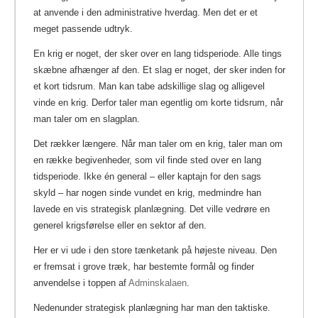
at anvende i den administrative hverdag.
Men det er et
meget passende udtryk.
En krig er noget, der sker over en lang tidsperiode. Alle tings
skæbne afhænger af den. Et slag er noget, der sker inden for
et kort tidsrum. Man kan tabe adskillige slag og alligevel
vinde en krig. Derfor taler man egentlig om korte tidsrum, når
man taler om en slagplan.
Det rækker længere. Når man taler om en krig, taler man om
en række begivenheder, som vil finde sted over en lang
tidsperiode. Ikke én general – eller kaptajn for den sags
skyld – har nogen sinde vundet en krig, medmindre han
lavede en vis strategisk planlægning. Det ville vedrøre en
generel krigsførelse eller en sektor af den.
Her er vi ude i den store tænketank på højeste niveau. Den
er fremsat i grove træk, har bestemte formål og finder
anvendelse i toppen af
Adminskalaen
.
Nedenunder strategisk planlægning har man den taktiske.