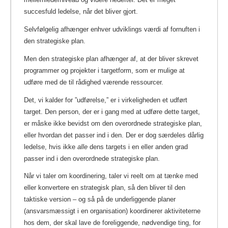
succesfuld ledelse, når det bliver gjort.
Selvfølgelig afhænger enhver udviklings værdi af fornuften i
den strategiske plan.
Men den strategiske plan afhænger af, at der bliver skrevet
programmer og projekter i targetform, som er mulige at
udføre med de til rådighed værende ressourcer.
Det, vi kalder for ”udførelse,” er i virkeligheden et udført
target. Den person, der er i gang med at udføre dette target,
er måske ikke bevidst om den overordnede strategiske plan,
eller hvordan det passer ind i den. Der er dog særdeles dårlig
ledelse, hvis ikke
alle
dens targets i en eller anden grad
passer ind i den overordnede strategiske plan.
Når vi taler om koordinering, taler vi reelt om at tænke med
eller konvertere en strategisk plan, så den bliver til den
taktiske version – og så på de underliggende planer
(ansvarsmæssigt i en organisation) koordinerer aktiviteterne
hos dem, der skal lave de foreliggende, nødvendige ting, for