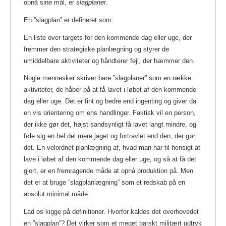
opnå sine mål, er
slagplaner
.
En ”slagplan” er defineret som:
En liste over targets for den kommende dag eller uge, der
fremmer den strategiske planlægning og styrer de
umiddelbare aktiviteter og håndterer fejl, der hæmmer den.
Nogle mennesker skriver bare ”slagplaner” som en række
aktiviteter, de håber på at få lavet i løbet af den kommende
dag eller uge. Det er fint og bedre end ingenting og giver da
en vis orientering om ens handlinger. Faktisk vil en person,
der ikke gør det, højst sandsynligt få lavet langt mindre, og
føle sig en hel del mere jaget og fortravlet end den, der gør
det. En velordnet planlægning af, hvad man har til hensigt at
lave i løbet af den kommende dag eller uge, og så at få det
gjort, er en fremragende måde at opnå produktion på. Men
det er at bruge ”slagplanlægning” som et redskab på en
absolut minimal måde.
Lad os kigge på definitioner. Hvorfor kaldes det overhovedet
en ”slagplan”? Det virker som et meget barskt militært udtryk