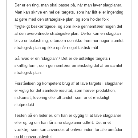
Der er en ting, man skal passe på, når man laver slagplaner.
Man kan skrive en hel del targets, som har lidt eller ingenting
at gøre med den strategiske plan, og som holder folk
frygteligt beskæftigede, og som ikke gennemfører nogen del
af den overordnede strategiske plan. Derfor kan en slagplan
blive en belastning, eftersom den ikke fremmer nogen samlet
strategisk plan og ikke opnår noget taktisk mål.
Så hvad er en ”slagplan”? Det er de udførlige targets i
skriftlig form, som gennemfører en ønskelig del af en samlet
strategisk plan.
Forståelsen og kompetent brug af at lave targets i slagplaner
er vigtig for det samlede resultat, som hæver produktion,
indkomst, levering eller alt andet, som er et ønskeligt
slutprodukt.
Testen på en leder er, om han er dygtig til at lave slagplaner
eller ej, og om han får sine slagplaner udført. Det er et
værktøj, som kan anvendes af enhver inden for alle områder
og til enhver aktivitet.