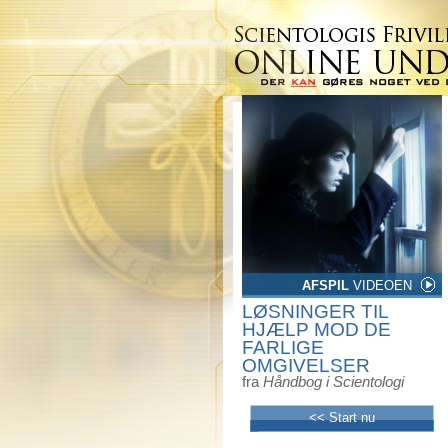
AFSPIL
VIDEOEN
LØSNINGER TIL
HJÆLP MOD DE
FARLIGE
OMGIVELSER
fra
Håndbog i Scientologi
<< Start nu