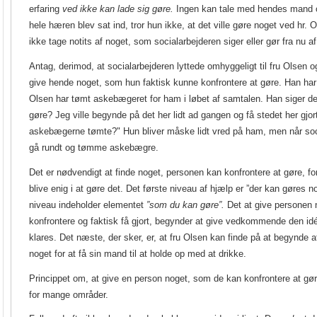
erfaring
ved
ikke kan lade sig gøre.
Ingen kan tale med hendes mand o
hele hæren blev sat ind, tror hun ikke, at det ville gøre noget ved hr. O
ikke tage notits af noget, som socialarbejderen siger eller gør fra nu a
Antag, derimod, at socialarbejderen lyttede omhyggeligt til fru Olsen 
give hende noget, som hun faktisk kunne konfrontere at gøre. Han har 
Olsen har tømt askebægeret for ham i løbet af samtalen. Han siger derf
gøre? Jeg ville begynde på det her lidt ad gangen og få stedet her gjo
askebægerne tømte?" Hun bliver måske lidt vred på ham, men når socia
gå rundt og tømme askebægre.
Det er nødvendigt at finde noget, personen kan konfrontere at gøre, for 
blive enig i at gøre det. Det første niveau af hjælp er ”der kan gøres 
niveau indeholder elementet
”som du kan gøre”.
Det at give personen 
konfrontere og faktisk få gjort, begynder at give vedkommende den idé
klares. Det næste, der sker, er, at fru Olsen kan finde på at begynde a
noget for at få sin mand til at holde op med at drikke.
Princippet om, at give en person noget, som de kan konfrontere at gør
for mange områder.