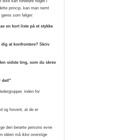
de ikke kan forbedre noget i
dette princip, kan man nemt
ne gøres som følger:
av en kort liste på et stykke
 dig at konfrontere? Skriv
den sidste ting, som du skrev
r det!”
 ledergrupper, inden for
 og forvent, at de er
ige den berørte persons evne
men idéen må ikke overstige