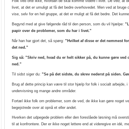
Folk ved ofte ikke, hvordan de skal komme videre i livet. De
ved
, at 
livet, at det
er
umuligt at få det bedre overhovedet. Men ved at bruge 
vise, selv for en hel gruppe, at det er muligt at få det bedre. Det kun
Begynd med at give følgende råd til den person, som du vil hjælpe:
”L
papir over de problemer, som du har i livet.”
Når han har gjort det, så spørg:
”Hvilket af disse er det nemmest for
det ned.”
Sig så: ”Skriv ned, hvad du er helt sikker på, du kunne gøre ved 
ned.”
Til sidst siger du:
”Se på det sidste, du skrev nederst på siden. Gø
Brug af dette princip kan være til stor hjælp for folk i socialt arbejde, i
undervisning og mange andre områder.
Fortæl ikke folk om problemer, som de ved, de ikke kan gøre noget ved
begejstrede over at opnå et eller andet.
Hverken det udpegede problem eller den foreslåede løsning må overst
til at konfrontere. Der er ikke noget lettere end at videregive en idé, 