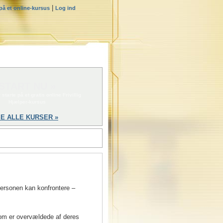
|
 på et online-kursus
Log ind
START NU »
 starte på et gratis online Frivillig
Hjælper-kursus
E ALLE KURSER »
personen kan konfrontere –
som er overvældede af deres