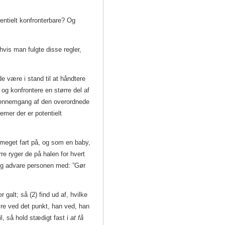
entielt konfronterbare? Og
hvis man fulgte disse regler,
de være i stand til at håndtere
 og konfrontere en større del af
gennemgang af den overordnede
lemer der er potentielt
 meget fart på, og som en baby,
re ryger de på halen for hvert
g og advare personen med: ”Gør
 galt; så (2) find ud af, hvilke
gøre ved det punkt, han ved, han
il, så hold stædigt fast i
at få