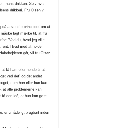
m hans drikkeri. Selv hvis
lsens drikkeri. Fru Olsen vil
f.
og så anvendte princippet om at
måske lagt mærke til, at fru
or: ”Ved du, hvad jeg ville
rt rent. Hvad med at holde
larbejderen går, vil fru Olsen
at få ham eller hende til at
noget ved det” og det andet
noget, som han eller hun kan
, at alle problemerne kan
t få den idé, at hun kan gøre
e, er umådeligt brugbart inden