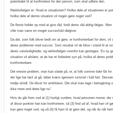
potentialet til at konfrontere for den person, som skal udføre den.
Rækkefølgen er: Hvad er situationen? Hvilke dele af situationen er pot
hvilke dele af denne situation vil nogen gøre noget ved?
De fleste holder op med at give råd, fordi deres råd aldrig følges. Men 
ville man være en meget succesfuld rådgiver.
Da det, som folk bliver bedt om at gøre, er konfronterbart for dem, vil 
deres problemer med succes. Som resultat vil de blive i stand til at se
deres vanskeligheder, og rækkefølgen ovenfor kan gentages. En ny 
situation vil afsløre, at de har et forbedret syn på, hvilke af deres prob
konfronterbare.
Det eneste problem, man kan støde på, er, at folk somme tider får for
der lige har lært at gå, løber tværs igennem rummet i fuld fart. Desvær
tredje skridt. De bliver for ambitiøse. Det skal man tage i betragtnin
ikke mere end dette lige nu”.
Hvis du går frem ved at (1) hurtigt vurdere, hvad personen mener, der er
af disse punkter han kan konfrontere; så (3) find ud af, hvad han vil 
kan gøre noget ved; og så (4) få ham til at gøre det, og når du når hert