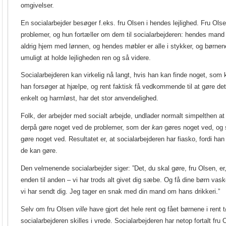
omgivelser.
En socialarbejder besøger f.eks. fru Olsen i hendes lejlighed. Fru Ols
problemer, og hun fortæller om dem til socialarbejderen: hendes mand
aldrig hjem med lønnen, og hendes møbler er alle i stykker, og børnene
umuligt at holde lejligheden ren og så videre.
Socialarbejderen kan virkelig nå langt, hvis han kan finde noget, som 
han forsøger at hjælpe, og rent faktisk få vedkommende til at gøre de
enkelt og harmløst, har det stor anvendelighed.
Folk, der arbejder med socialt arbejde, undlader normalt simpelthen at
derpå gøre noget ved de problemer, som der
kan
gøres noget ved, o
gøre noget ved. Resultatet er, at socialarbejderen har fiasko, fordi ha
de kan gøre.
Den velmenende socialarbejder siger: ”Det, du skal gøre, fru Olsen, er,
enden til anden – vi har trods alt givet dig sæbe. Og få dine børn vas
vi har sendt dig. Jeg tager en snak med din mand om hans drikkeri.”
Selv om fru Olsen
ville
have gjort det hele rent og fået børnene i rent t
socialarbejderen skilles i vrede. Socialarbejderen har netop fortalt fr