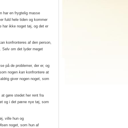
en har en frygtelig masse
 er fuld hele tiden og kommer
 har ikke noget tøj, og det er
kan konfronteres af den person,
t. Selv om det lyder meget
 se på de problemer, der er, og
g som nogen
kan
konfrontere at
n aldrig giver nogen noget, som
 at gøre stedet her rent fra
ket og i det pæne nye tøj, som
øj, ville hun og
u Olsen noget, som hun af