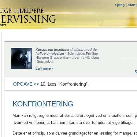
|
Sprog
Start
Kursus om løsninger til hjælp mod de
farlige omgivelser
- Scientologis Frivillige
Hjælpere Gratis online-kurser fra Håndbog
Klik her for
i Scientologi
Lær mere »
S
OPGAVE >>
10. Læs ”Konfrontering”.
KONFRONTERING
Man kan roligt regne med, at der altid er
noget
ved en situation, som 
hvormed vi mener, at han nemt kan stå over for uden at vige tilbage.
Dette er et princip, som danner grundlaget for en løsning for mange, 