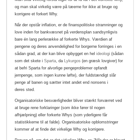
og man skal virkelig være på tæerne for ikke at bruge og
korrigere et forkert Why.
Når der opstår inflation, er de finanspolitiske stramninger og
love inden for bankvæsnet på verdensplan sandsynligvis
bare én lang perlerække af forkerte Whys. Værdien af
pengene og deres anvendelighed for borgerne forringes i en
sådan grad, at der kan blive opbygget en hel
ideologi
(sådan
som det skete i
Sparta
, da
Lykurgos
(en græsk lovgiver) for
at befri Sparta for alvorlige pengeproblemer opfandt
jernpenge, som ingen kunne løfte), der fuldstændigt slår
penge af banen og sætter intet andet end nonsens i
deres sted.
Organisatoriske besværligheder bliver stærkt forværret ved
at bruge rene forklaringer (som ikke fører til nogen
afhjælpning) eller forkerte Whys (som yderligere får
statistikkerne til at falde). Organisatoriske opblomstringer
kommer af at finde det virkelige Why og korrigere.