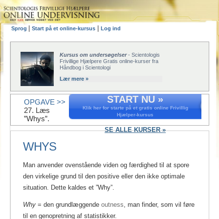
|
|
Sprog
Start på et online-kursus
Log ind
Kursus om undersøgelser
- Scientologis
Frivillige Hjælpere Gratis online-kurser fra
Håndbog i Scientologi
Lær mere »
START NU »
OPGAVE >>
Klik her for starte på et gratis online Frivillig
27. Læs
Hjælper-kursus
”Whys”.
SE ALLE KURSER »
WHYS
Man anvender ovenstående viden og færdighed til at spore
den virkelige grund til den positive eller den ikke optimale
situation. Dette kaldes et ”Why”.
Why
= den grundlæggende
outness
, man finder, som vil føre
til en genopretning af statistikker.