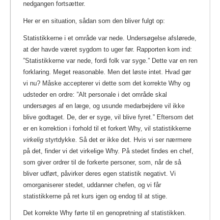
nedgangen fortsætter.
Her er en situation, sådan som den bliver fulgt op:
Statistikkerne i et område var nede. Undersøgelse afslørede,
at der havde været sygdom to uger før. Rapporten kom ind:
”Statistikkerne var nede, fordi folk var syge.” Dette var en ren
forklaring. Meget reasonable. Men det løste intet. Hvad gør
vi nu? Måske accepterer vi dette som det korrekte Why og
udsteder en ordre: ”Alt personale i det område skal
undersøges af en læge, og usunde medarbejdere vil ikke
blive godtaget. De, der er syge, vil blive fyret.” Eftersom det
er en korrektion i forhold til et forkert Why, vil statistikkerne
virkelig
styrtdykke. Så det er ikke det. Hvis vi ser nærmere
på det, finder vi det virkelige Why. På stedet findes en chef,
som giver ordrer til de forkerte personer, som, når de så
bliver udført, påvirker deres egen statistik negativt. Vi
omorganiserer stedet, uddanner chefen, og vi får
statistikkerne på ret kurs igen og endog til at stige.
Det korrekte Why førte til en genopretning af statistikken.