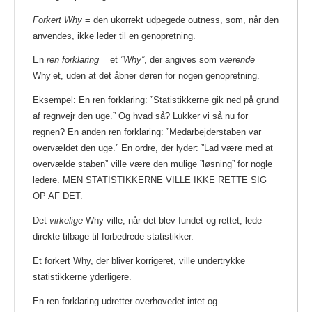
Forkert Why
= den ukorrekt udpegede outness, som, når den
anvendes, ikke leder til en genopretning.
En
ren forklaring
= et
”Why”
, der angives som
værende
Why’et, uden at det åbner døren for nogen genopretning.
Eksempel: En ren forklaring: ”Statistikkerne gik ned på grund
af regnvejr den uge.” Og hvad så? Lukker vi så nu for
regnen? En anden ren forklaring: ”Medarbejderstaben var
overvældet den uge.” En ordre, der lyder: ”Lad være med at
overvælde staben” ville være den mulige ”løsning” for nogle
ledere. MEN STATISTIKKERNE VILLE IKKE RETTE SIG
OP AF DET.
Det
virkelige
Why ville, når det blev fundet og rettet, lede
direkte tilbage til forbedrede statistikker.
Et forkert Why, der bliver korrigeret, ville undertrykke
statistikkerne yderligere.
En ren forklaring udretter overhovedet intet og