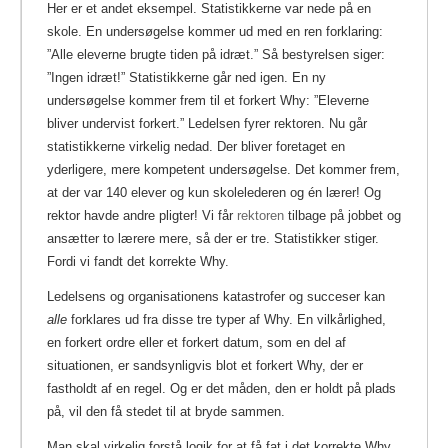
Her er et andet eksempel. Statistikkerne var nede på en
skole. En undersøgelse kommer ud med en ren forklaring:
”Alle eleverne brugte tiden på idræt.” Så bestyrelsen siger:
”Ingen idræt!” Statistikkerne går ned igen. En ny
undersøgelse kommer frem til et forkert Why: ”Eleverne
bliver undervist forkert.” Ledelsen fyrer rektoren.
Nu går
statistikkerne virkelig nedad. Der bliver foretaget en
yderligere, mere kompetent undersøgelse. Det kommer frem,
at der var 140 elever og kun skolelederen og én lærer! Og
rektor havde andre pligter! Vi får
rektoren
tilbage på jobbet og
ansætter to lærere mere, så der er tre. Statistikker stiger.
Fordi vi fandt det korrekte Why.
Ledelsens og organisationens katastrofer og succeser kan
alle
forklares ud fra disse tre typer af Why. En vilkårlighed,
en forkert ordre eller et forkert datum, som en del af
situationen, er sandsynligvis blot et forkert Why, der er
fastholdt af en regel. Og er det måden, den er holdt på plads
på, vil den få stedet til at bryde sammen.
Man skal virkelig forstå logik for at få fat i det korrekte Why,