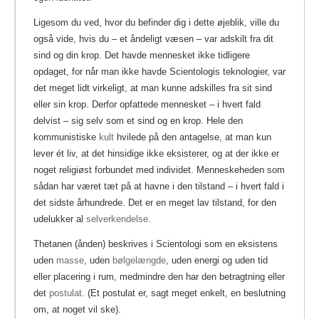
Ligesom du ved, hvor du befinder dig i dette øjeblik, ville du
også vide, hvis du – et åndeligt væsen – var adskilt fra dit
sind og din krop. Det havde mennesket ikke tidligere
opdaget, for når man ikke havde Scientologis teknologier, var
det meget lidt virkeligt, at man kunne adskilles fra sit sind
eller sin krop. Derfor opfattede mennesket – i hvert fald
delvist – sig selv som et sind og en krop. Hele den
kommunistiske
kult
hvilede på den antagelse, at man kun
lever ét liv, at det hinsidige ikke eksisterer, og at der ikke er
noget religiøst forbundet med individet. Menneskeheden som
sådan har været tæt på at havne i den tilstand – i hvert fald i
det sidste århundrede. Det er en meget lav tilstand, for den
udelukker al
selverkendelse.
Thetanen (ånden) beskrives i Scientologi som en eksistens
uden
masse
, uden
bølgelængde
, uden energi og uden tid
eller placering i rum, medmindre den har den betragtning eller
det
postulat
. (Et postulat er, sagt meget enkelt, en beslutning
om, at noget vil ske).