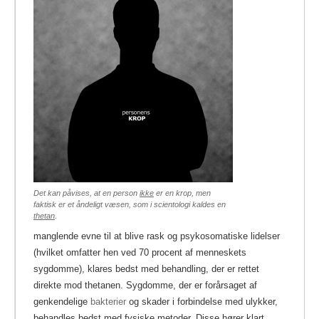
Det kan påvises, at en person
ikke
er en krop, men
faktisk er et åndeligt væsen, som i scientologi kaldes en
thetan
.
manglende evne til at blive rask og psykosomatiske lidelser
(hvilket omfatter hen ved 70 procent af menneskets
sygdomme), klares bedst med behandling, der er rettet
direkte mod thetanen. Sygdomme, der er forårsaget af
genkendelige
bakterier
og skader i forbindelse med ulykker,
behandles bedst med fysiske metoder. Disse hører klart