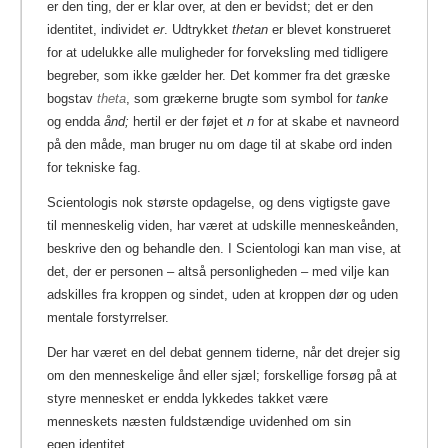
er den ting, der er klar over, at den er bevidst; det er den
identitet, individet
er
. Udtrykket
thetan
er blevet konstrueret
for at udelukke alle muligheder for forveksling med tidligere
begreber, som ikke gælder her. Det kommer fra det græske
bogstav
theta
, som grækerne brugte som symbol for
tanke
og endda
ånd;
hertil er der føjet et
n
for at skabe et navneord
på den måde, man bruger nu om dage til at skabe ord inden
for tekniske fag.
Scientologis nok største opdagelse, og dens vigtigste gave
til menneskelig viden, har været at udskille menneskeånden,
beskrive den og behandle den. I Scientologi kan man vise, at
det, der er personen – altså personligheden – med vilje kan
adskilles fra kroppen og sindet, uden at kroppen dør og uden
mentale forstyrrelser.
Der har været en del debat gennem tiderne, når det drejer sig
om den menneskelige ånd eller sjæl; forskellige forsøg på at
styre mennesket er endda lykkedes takket være
menneskets næsten fuldstændige uvidenhed om sin
egen identitet.