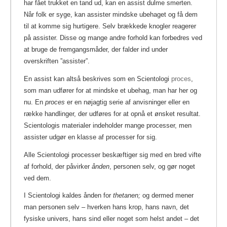
har fået trukket en tand ud, kan en assist dulme smerten.
Når folk er syge, kan assister mindske ubehaget og få dem
til at komme sig hurtigere. Selv brækkede knogler reagerer
på assister. Disse og mange andre forhold kan forbedres ved
at bruge de fremgangsmåder, der falder ind under
overskriften ”assister”.
En assist kan altså beskrives som en Scientologi
proces
,
som man udfører for at mindske et ubehag, man har her og
nu. En
proces
er en nøjagtig serie af anvisninger eller en
række handlinger, der udføres for at opnå et ønsket resultat.
Scientologis materialer indeholder mange processer, men
assister udgør en klasse af processer for sig.
Alle Scientologi processer beskæftiger sig med en bred vifte
af forhold, der påvirker
ånden
, personen selv, og gør noget
ved dem.
I Scientologi kaldes ånden for
thetanen;
og dermed mener
man personen selv – hverken hans krop, hans navn, det
fysiske univers, hans sind eller noget som helst andet – det