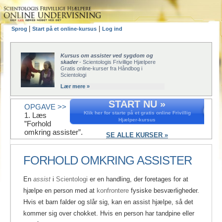
|
|
Sprog
Start på et online-kursus
Log ind
Kursus om assister ved sygdom og
skader
- Scientologis Frivillige Hjælpere
Gratis online-kurser fra Håndbog i
Scientologi
Lær mere »
START NU »
OPGAVE >>
Klik her for starte på et gratis online Frivillig
1. Læs
Hjælper-kursus
”Forhold
omkring assister”.
SE ALLE KURSER »
FORHOLD OMKRING ASSISTER
En
assist
i
Scientologi
er en handling, der foretages for at
hjælpe en person med at
konfrontere
fysiske besværligheder.
Hvis et barn falder og slår sig, kan en assist hjælpe, så det
kommer sig over chokket. Hvis en person har tandpine eller