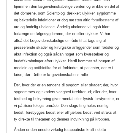
hjemme i den lægevidenskabelige verden og er ikke en del af
det domæne, som Scientologi dækker; ulykker, sygdomme
og bakterielle infektioner er dog næsten altid
forudbestemt
af
uro og åndelig ubalance. Åndelig ubalance vil også klart
forlænge de følgesygdomme, der er efter ulykker. Vi har
altså det lægevidenskabelige område til at tage sig af
presserende skader og kirurgiske anliggender som fødsler og
akut infektion og også sådan noget som kvæstelser og
hudafskrabninger efter ulykker. Hertil kommer så brugen af
medicin og
antibiotika
for at forhindre, at patienter, der er i
krise, dør. Dette er lægevidenskabens rolle.
Der, hvor der er en tendens til sygdom eller skader; der, hvor
sygdommes og skaders varighed trækker ud; eller der, hvor
tristhed og bekymring giver mental eller fysisk forstyrrelse, er
vi på Scientologis område. Den slags ting heles nemlig
bedst, forebygges bedst eller afhjælpes bedst ved straks at
ty direkte til thetanen og dennes indvirkning på kroppen.
Ånden er den eneste virkelig terapeutiske kraft i dette