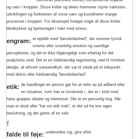
og væv i kroppen. Disse kirtler og deres hormoner styrer væksten,
udviklingen og funktionen af visse væv og koordinerer mange
processer i kroppen. For eksempel forøger nogle af disse kirtler
blodtrykket og hjerteslaget i tider med stress.
et øjeblik med ”bevidstløshed”, der rummer fysisk
engram:
smerte eller smertelig emotion og samtlige
perceptioner, og det er ikke tilgængeligt som erfaring for det
analytiske sind. Det er en fuldstændig registrering, ned til mindste
detalje, af ethvert sanseindtryk, der var til stede på et tidspunkt
med delvis eller fuldstændig ”bevidstløshed”.
de handlinger en person gør for at rette op på adfærd eller
etik:
en situation, som han er involveret i, der er i strid med
hans gruppes idealer og interesser. Det er en personlig ting. Når
man er etisk eller ”har sin etik inde”, er det ud fra ens egen
beslutning, og det gøres af en selv.
f
underordne sig; give efter.
falde til føje: