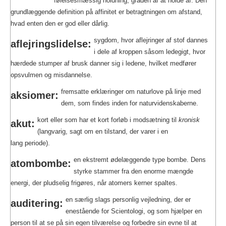
følelsesmæssig holdning; graden af at holde af. Den
grundlæggende definition på affinitet er betragtningen om afstand,
hvad enten den er god eller dårlig.
sygdom, hvor aflejringer af stof dannes
aflejringslidelse:
i dele af kroppen såsom ledegigt, hvor
hærdede stumper af brusk danner sig i ledene, hvilket medfører
opsvulmen og misdannelse.
fremsatte erklæringer om naturlove på linje med
aksiomer:
dem, som findes inden for naturvidenskaberne.
kort eller som har et kort forløb i modsætning til
kronisk
akut:
(langvarig, sagt om en tilstand, der varer i en
lang periode).
en ekstremt ødelæggende type bombe. Dens
atombombe:
styrke stammer fra den enorme mængde
energi, der pludselig frigøres, når atomers kerner spaltes.
en særlig slags personlig vejledning, der er
auditering:
enestående for Scientologi, og som hjælper en
person til at se på sin egen tilværelse og forbedre sin evne til at