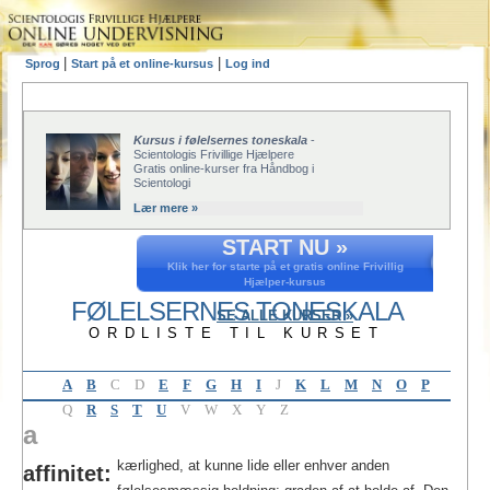
|
|
Sprog
Start på et online-kursus
Log ind
Kursus i følelsernes toneskala
-
Scientologis Frivillige Hjælpere
Gratis online-kurser fra Håndbog i
Scientologi
Lær mere »
START NU »
Klik her for starte på et gratis online Frivillig
Hjælper-kursus
FØLELSERNES TONESKALA
SE ALLE KURSER »
ORDLISTE TIL KURSET
A
B
C
D
E
F
G
H
I
J
K
L
M
N
O
P
Q
R
S
T
U
V
W
X
Y
Z
a
kærlighed, at kunne lide eller enhver anden
affinitet: