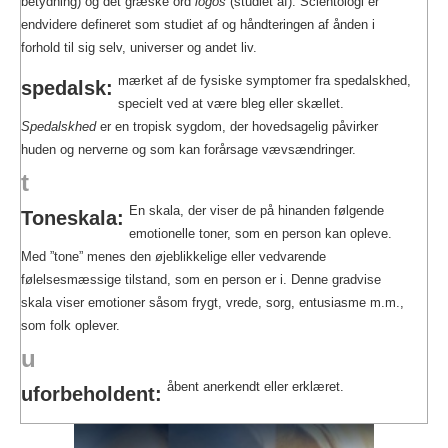
betydning) og det græske ord
logos
(studiet af). Scientologi er
endvidere defineret som studiet af og håndteringen af ånden i
forhold til sig selv, universer og andet liv.
mærket af de fysiske symptomer fra spedalskhed,
spedalsk:
specielt ved at være bleg eller skællet.
Spedalskhed
er en tropisk sygdom, der hovedsagelig påvirker
huden og nerverne og som kan forårsage vævsændringer.
t
En skala, der viser de på hinanden følgende
Toneskala:
emotionelle toner, som en person kan opleve.
Med ”tone” menes den øjeblikkelige eller vedvarende
følelsesmæssige tilstand, som en person er i. Denne gradvise
skala viser emotioner såsom frygt, vrede, sorg, entusiasme m.m.,
som folk oplever.
u
åbent anerkendt eller erklæret.
uforbeholdent: