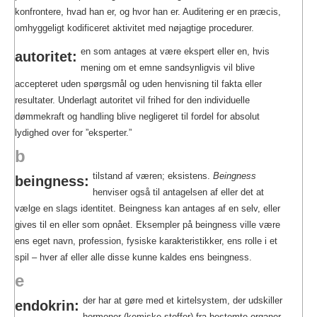
konfrontere, hvad han er, og hvor han er. Auditering er en præcis,
omhyggeligt kodificeret aktivitet med nøjagtige procedurer.
en som antages at være ekspert eller en, hvis
autoritet:
mening om et emne sandsynligvis vil blive
accepteret uden spørgsmål og uden henvisning til fakta eller
resultater.
Underlagt autoritet vil frihed for den individuelle
dømmekraft og handling blive negligeret til fordel for absolut
lydighed over for ”eksperter.”
b
tilstand af væren; eksistens.
Beingness
beingness:
henviser også til antagelsen af eller det at
vælge en slags identitet. Beingness kan antages af en selv, eller
gives til en eller som opnået. Eksempler på beingness ville være
ens eget navn, profession, fysiske karakteristikker, ens rolle i et
spil – hver af eller alle disse kunne kaldes ens beingness.
e
der har at gøre med et kirtelsystem, der udskiller
endokrin:
hormoner (kemiske stoffer) fra bestemte organer