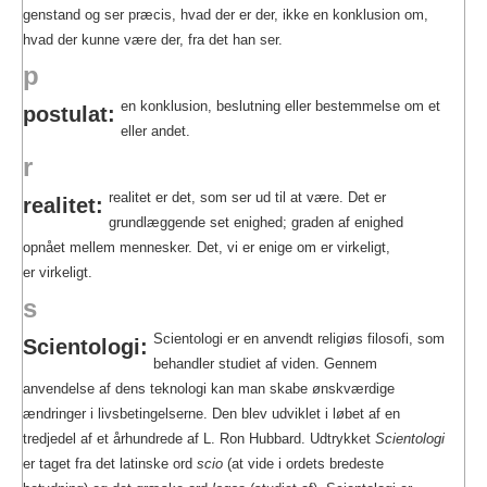
genstand og ser præcis, hvad der er der, ikke en konklusion om,
hvad der kunne være der, fra det han ser.
p
en konklusion, beslutning eller bestemmelse om et
postulat:
eller andet.
r
realitet er det, som ser ud til at være. Det er
realitet:
grundlæggende set enighed; graden af enighed
opnået mellem mennesker. Det, vi er enige om er virkeligt,
er virkeligt.
s
Scientologi er en anvendt religiøs filosofi, som
Scientologi:
behandler studiet af viden. Gennem
anvendelse af dens teknologi kan man skabe ønskværdige
ændringer i livsbetingelserne. Den blev udviklet i løbet af en
tredjedel af et århundrede af L. Ron Hubbard. Udtrykket
Scientologi
er taget fra det latinske ord
scio
(at vide i ordets bredeste