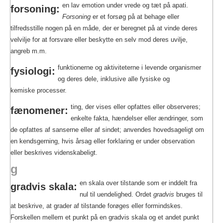
en lav emotion under vrede og tæt på apati.
forsoning:
Forsoning
er et forsøg på at behage eller
tilfredsstille nogen på en måde, der er beregnet på at vinde deres
velvilje for at forsvare eller beskytte en selv mod deres uvilje,
angreb m.m.
funktionerne og aktiviteterne i levende organismer
fysiologi:
og deres dele, inklusive alle fysiske og
kemiske processer.
ting, der vises eller opfattes eller observeres;
fænomener:
enkelte fakta, hændelser eller ændringer, som
de opfattes af sanserne eller af sindet; anvendes hovedsageligt om
en kendsgerning, hvis årsag eller forklaring er under observation
eller beskrives videnskabeligt.
g
en skala over tilstande som er inddelt fra
gradvis skala:
nul til uendelighed. Ordet
gradvis
bruges til
at beskrive, at grader af tilstande forøges eller formindskes.
Forskellen mellem et punkt på en gradvis skala og et andet punkt