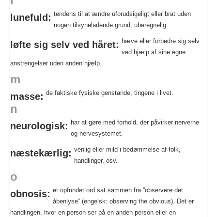
l
tendens til at ændre uforudsigeligt eller brat uden
lunefuld:
nogen tilsyneladende grund; uberegnelig.
hæve eller forbedre sig selv
løfte sig selv ved håret:
ved hjælp af sine egne
anstrengelser uden anden hjælp.
m
de faktiske fysiske genstande, tingene i livet.
masse:
n
har at gøre med forhold, der påvirker nerverne
neurologisk:
og nervesystemet.
venlig eller mild i bedømmelse af folk,
næstekærlig:
handlinger, osv.
o
et opfundet ord sat sammen fra ”observere det
obnosis:
åbenlyse” (engelsk: observing the obvious). Det er
handlingen, hvor en person ser på en anden person eller en