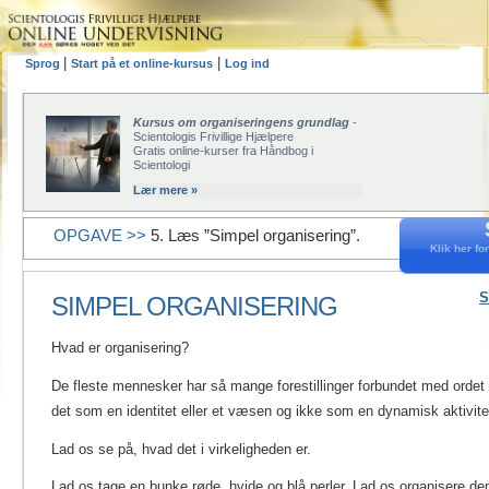
|
|
Sprog
Start på et online-kursus
Log ind
Kursus om organiseringens grundlag
-
Scientologis Frivillige Hjælpere
Gratis online-kurser fra Håndbog i
Scientologi
Lær mere »
OPGAVE >>
5. Læs ”Simpel organisering”.
Klik her for
S
SIMPEL ORGANISERING
Hvad er organisering?
De fleste mennesker har så mange forestillinger forbundet med ordet 
det som en identitet eller et væsen og ikke som en dynamisk aktivite
Lad os se på, hvad det i virkeligheden er.
Lad os tage en bunke røde, hvide og blå perler. Lad os organisere de