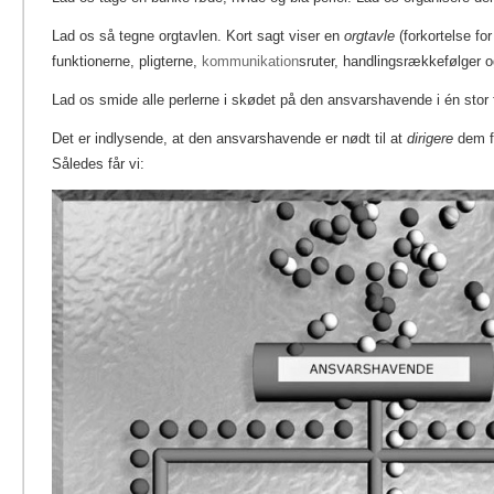
Lad os så tegne orgtavlen. Kort sagt viser en
orgtavle
(forkortelse fo
funktionerne, pligterne,
kommunikation
sruter, handlingsrækkefølger og
Lad os smide alle perlerne i skødet på den ansvarshavende i én stor f
Det er indlysende, at den ansvarshavende er nødt til at
dirigere
dem fo
Således får vi: