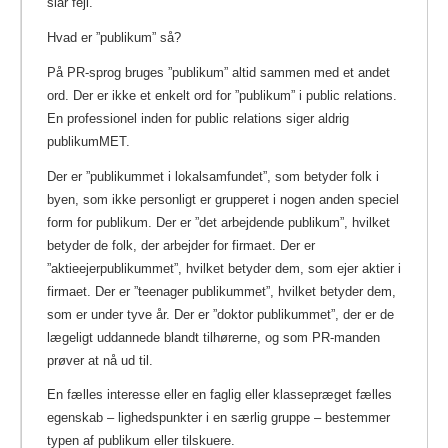
slår fejl.
Hvad er ”publikum” så?
På PR-sprog bruges ”publikum” altid sammen med et andet
ord. Der er ikke et enkelt ord for ”publikum” i public relations.
En professionel inden for public relations siger aldrig
publikumMET.
Der er ”publikummet i lokalsamfundet”, som betyder folk i
byen, som ikke personligt er grupperet i nogen anden speciel
form for publikum. Der er ”det arbejdende publikum”, hvilket
betyder de folk, der arbejder for firmaet. Der er
”aktieejerpublikummet”, hvilket betyder dem, som ejer aktier i
firmaet. Der er ”teenager publikummet”, hvilket betyder dem,
som er under tyve år. Der er ”doktor publikummet”, der er de
lægeligt uddannede blandt tilhørerne, og som PR-manden
prøver at nå ud til.
En fælles interesse eller en faglig eller klassepræget fælles
egenskab –
lighedspunkter i en særlig
gruppe – bestemmer
typen af publikum eller tilskuere.