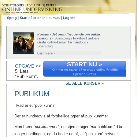
|
|
Sprog
Start på et online-kursus
Log ind
Kursus i det grundlæggende om public
relations
- Scientologis Frivillige Hjælpere
Gratis online-kurser fra Håndbog i
Scientologi
Lær mere »
START NU »
OPGAVE >>
Klik her for starte på et gratis online Frivillig
5. Læs
Hjælper-kursus
”Publikum”.
SE ALLE KURSER »
PUBLIKUM
Hvad er et ”publikum”?
Der er hundredvis af forskellige typer af publikummer.
Man hører ”
publikummet
”, en stjerne siger ”
mit
publikum”. Du
kigger i ordbogen, og du finder ud af, at ”publikum” betyder