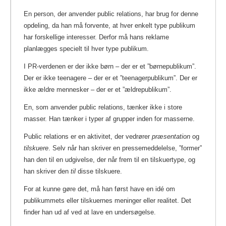
En person, der anvender public relations, har brug for denne
opdeling, da han må forvente, at hver enkelt type publikum
har forskellige interesser. Derfor må hans reklame
planlægges specielt til hver type publikum.
I PR-verdenen er der ikke børn – der er et ”børnepublikum”.
Der er ikke teenagere – der er et ”teenagerpublikum”. Der er
ikke ældre mennesker – der er et ”ældrepublikum”.
En, som anvender public relations, tænker ikke i store
masser. Han tænker i typer af grupper inden for masserne.
Public relations er en aktivitet, der vedrører
præsentation
og
tilskuere
. Selv når han skriver en pressemeddelelse, ”former”
han den til en udgivelse, der når frem til en tilskuertype, og
han skriver den
til
disse tilskuere.
For at kunne gøre det, må han først have en idé om
publikummets eller tilskuernes meninger eller realitet. Det
finder han ud af ved at lave en undersøgelse.