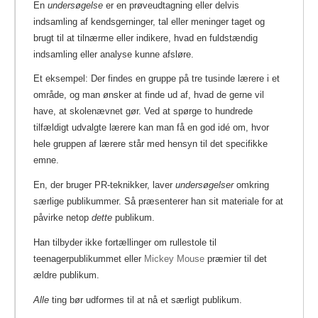
En
undersøgelse
er en prøveudtagning eller delvis
indsamling af kendsgerninger, tal eller meninger taget og
brugt til at tilnærme eller indikere, hvad en fuldstændig
indsamling eller analyse kunne afsløre.
Et eksempel: Der findes en gruppe på tre tusinde lærere i et
område, og man ønsker at finde ud af, hvad de gerne vil
have, at skolenævnet gør. Ved at spørge to hundrede
tilfældigt udvalgte lærere kan man få en god idé om, hvor
hele gruppen af lærere står med hensyn til det specifikke
emne.
En, der bruger PR-teknikker, laver
undersøgelser
omkring
særlige publikummer. Så præsenterer han sit materiale for at
påvirke netop
dette
publikum.
Han tilbyder ikke fortællinger om rullestole til
teenagerpublikummet eller
Mickey Mouse
præmier til det
ældre publikum.
Alle
ting bør udformes til at nå et særligt publikum.