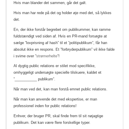
Hvis man blander det sammen, går det galt.
Hvis man har rede på det og holder øje med det, så lykkes
det.
En, der ikke forstår begrebet om publikummer, kan ramme
fuldstændigt ved siden af. Hvis en PR-mand forsøgte at
sælge ”lovprisning af hash” til et ”politipublikum”, får han
absolut ikke en respons.
Et ”forbryderpublikum” vil ikke falde
i svime over ”
strømerhelte
”!
Al dygtig public relations er stilet mod specifikke,
omhyggeligt undersøgte specielle tilskuere, kaldet et
”___________ publikum”.
Når man ved det, kan man forstå emnet public relations.
Når man kan anvende det med ekspertise, er man
professionel inden for public relations!
Enhver, der bruger PR, skal finde frem til sit nøjagtige
publikum. Det kan være flere forskellige typer.