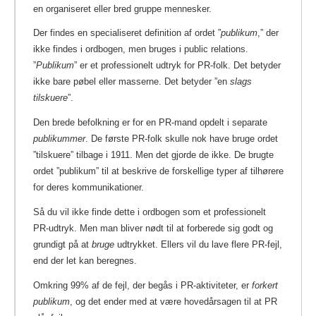
en organiseret eller bred gruppe mennesker.
Der findes en specialiseret definition af ordet ”
publikum
,” der
ikke findes i ordbogen, men bruges i public relations.
”
Publikum
” er et professionelt udtryk for PR-folk. Det betyder
ikke bare pøbel eller masserne. Det betyder ”en
slags
tilskuere
”.
Den brede befolkning er for en PR-mand opdelt i separate
publikummer
. De første PR-folk skulle nok have bruge ordet
”tilskuere” tilbage i 1911. Men det gjorde de ikke. De brugte
ordet ”publikum” til at beskrive de forskellige typer af tilhørere
for deres kommunikationer.
Så du vil ikke finde dette i ordbogen som et professionelt
PR-udtryk. Men man bliver nødt til at forberede sig godt og
grundigt på at
bruge
udtrykket.
Ellers vil du lave flere PR-fejl,
end der let kan beregnes.
Omkring 99% af de fejl, der begås i PR-aktiviteter, er
forkert
publikum
, og det ender med at være hovedårsagen til at PR