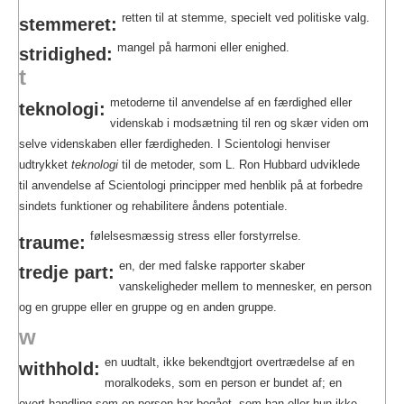
retten til at stemme, specielt ved politiske valg.
stemmeret:
mangel på harmoni eller enighed.
stridighed:
t
metoderne til anvendelse af en færdighed eller
teknologi:
videnskab i modsætning til ren og skær viden om
selve videnskaben eller færdigheden. I Scientologi henviser
udtrykket
teknologi
til de metoder, som L. Ron Hubbard udviklede
til anvendelse af Scientologi principper med henblik på at forbedre
sindets funktioner og rehabilitere åndens potentiale.
følelsesmæssig stress eller forstyrrelse.
traume:
en, der med falske rapporter skaber
tredje part:
vanskeligheder mellem to mennesker, en person
og en gruppe eller en gruppe og en anden gruppe.
w
en uudtalt, ikke bekendtgjort overtrædelse af en
withhold:
moralkodeks, som en person er bundet af; en
overt-handling som en person har begået, som han eller hun ikke