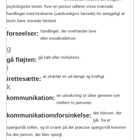
psykologiske tester, hvor en person udfører visse krævede
handlinger med klodserne (sædvanligvis farvede) for antageligt at
teste hans mentale tilstand.
handlinger, der overtræder love
forseelser:
eller moralkodekser.
g
gå tabt eller mislykkes.
gå fløjten:
i
at skælde en ud længe og kraftigt.
irettesætte:
k
en udveksling af idéer gennem rum
kommunikation:
mellem to personer.
det tidsrum, der
kommunikationsforsinkelse:
går, fra et
spørgsmål stilles, og til svaret på det præcise spørgsmål kommer
fra den person, der blev spurgt.