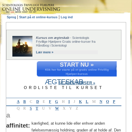
|
|
Sprog
Start på et online-kursus
Log ind
Kursus om ægteskab
- Scientologis
Frivillige Hjælpere Gratis online-kurser fra
Håndbog i Scientologi
Lær mere »
START NU »
Klik her for starte på et gratis online Frivillig
Hjælper-kursus
ÆGTESKAB
SE ALLE KURSER »
ORDLISTE TIL KURSET
A
B
C
D
E
F
G
H
I
J
K
L
M
N
O
P
Q
R
S
T
U
V
W
X
Y
Z
a
kærlighed, at kunne lide eller enhver anden
affinitet:
følelsesmæssig holdning; graden af at holde af. Den