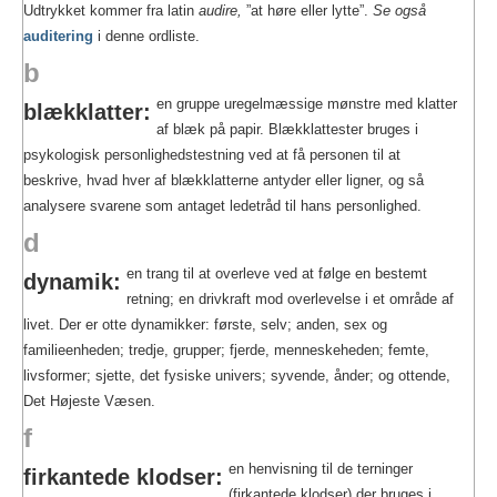
Udtrykket kommer fra latin
audire,
”at høre eller lytte”.
Se også
auditering
i denne ordliste.
b
en gruppe uregelmæssige mønstre med klatter
blækklatter:
af blæk på papir. Blækklattester bruges i
psykologisk personlighedstestning ved at få personen til at
beskrive, hvad hver af blækklatterne antyder eller ligner, og så
analysere svarene som antaget ledetråd til hans personlighed.
d
en trang til at overleve ved at følge en bestemt
dynamik:
retning; en drivkraft mod overlevelse i et område af
livet. Der er otte dynamikker: første, selv; anden, sex og
familieenheden; tredje, grupper; fjerde, menneskeheden; femte,
livsformer; sjette, det fysiske univers; syvende, ånder; og ottende,
Det Højeste Væsen.
f
en henvisning til de terninger
firkantede klodser:
(firkantede klodser) der bruges i