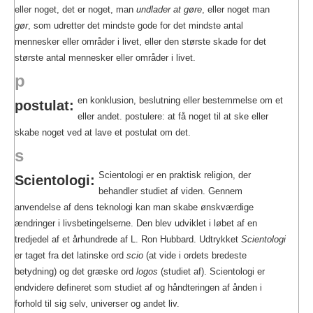
eller noget, det er noget, man
undlader at gøre
, eller noget man
gør
, som udretter det mindste gode for det mindste antal
mennesker eller områder i livet, eller den største skade for det
største antal mennesker eller områder i livet.
p
en konklusion, beslutning eller bestemmelse om et
postulat:
eller andet. postulere: at få noget til at ske eller
skabe noget ved at lave et postulat om det.
s
Scientologi er en praktisk religion, der
Scientologi:
behandler studiet af viden. Gennem
anvendelse af dens teknologi kan man skabe ønskværdige
ændringer i livsbetingelserne. Den blev udviklet i løbet af en
tredjedel af et århundrede af L. Ron Hubbard. Udtrykket
Scientologi
er taget fra det latinske ord
scio
(at vide i ordets bredeste
betydning) og det græske ord
logos
(studiet af). Scientologi er
endvidere defineret som studiet af og håndteringen af ånden i
forhold til sig selv, universer og andet liv.