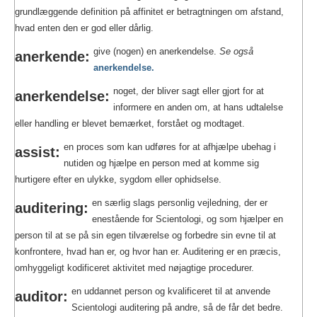
grundlæggende definition på affinitet er betragtningen om afstand,
hvad enten den er god eller dårlig.
give (nogen) en anerkendelse.
Se også
anerkende:
anerkendelse.
noget, der bliver sagt eller gjort for at
anerkendelse:
informere en anden om, at hans udtalelse
eller handling er blevet bemærket, forstået og modtaget.
en proces som kan udføres for at afhjælpe ubehag i
assist:
nutiden og hjælpe en person med at komme sig
hurtigere efter en ulykke, sygdom eller ophidselse.
en særlig slags personlig vejledning, der er
auditering:
enestående for Scientologi, og som hjælper en
person til at se på sin egen tilværelse og forbedre sin evne til at
konfrontere, hvad han er, og hvor han er. Auditering er en præcis,
omhyggeligt kodificeret aktivitet med nøjagtige procedurer.
en uddannet person og kvalificeret til at anvende
auditor:
Scientologi auditering på andre, så de får det bedre.