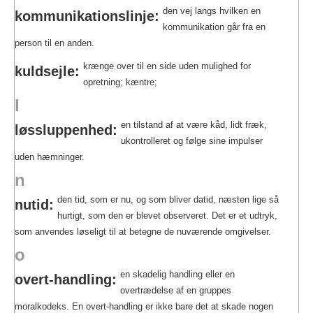
den vej langs hvilken en
kommunikationslinje:
kommunikation går fra en
person til en anden.
krænge over til en side uden mulighed for
kuldsejle:
opretning; kæntre;
l
en tilstand af at være kåd, lidt fræk,
løssluppenhed:
ukontrolleret og følge sine impulser
uden hæmninger.
n
den tid, som er nu, og som bliver datid, næsten lige så
nutid:
hurtigt, som den er blevet observeret. Det er et udtryk,
som anvendes løseligt til at betegne de nuværende omgivelser.
o
en skadelig handling eller en
overt-handling:
overtrædelse af en gruppes
moralkodeks. En overt-handling er ikke bare det at skade nogen