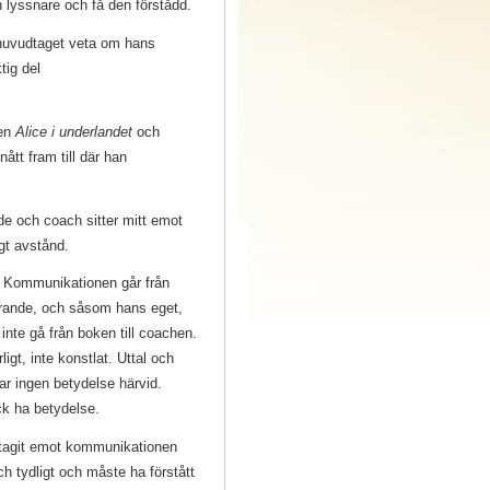
n lyssnare och få den förstådd.
erhuvudtaget veta om hans
tig del
ken
Alice i underlandet
och
ått fram till där han
e och coach sitter mitt emot
gt avstånd.
Kommunikationen går från
erande, och såsom hans eget,
 inte gå från boken till coachen.
ligt, inte konstlat. Uttal och
ar ingen betydelse härvid.
ck ha betydelse.
tagit emot kommunikationen
och tydligt och måste ha förstått