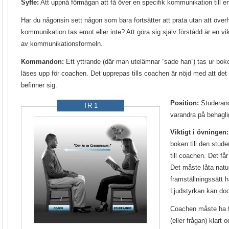
Syfte:
Att uppnå förmågan att få över en specifik kommunikation till e
Har du någonsin sett någon som bara fortsätter att prata utan att öv
kommunikation tas emot eller inte? Att göra sig själv förstådd är en vik
av kommunikationsformeln.
Kommandon:
Ett yttrande (där man utelämnar ”sade han”) tas ur bo
läses upp för coachen. Det upprepas tills coachen är nöjd med att det n
befinner sig.
Position:
Studerand
TR 1
varandra på behagli
Viktigt i övningen:
boken till den stud
till coachen. Det får
Det måste låta natur
framställningssätt h
Ljudstyrkan kan do
Coachen måste ha 
(eller frågan) klart 