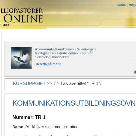
|
Språk
Börj
Kommunikationskursen
- Scientologins
frivilligpastorers gratis onlinekurser från
Scientologi-handboken
Klick
f
Ta reda på mer »
S
KURSUPPGIFT >>
17. Läs avsnittet ”TR 1”.
KOMMUNIKATIONSUTBILDNINGSÖVN
Nummer: TR 1
Namn:
Att få över sin kommunikation.