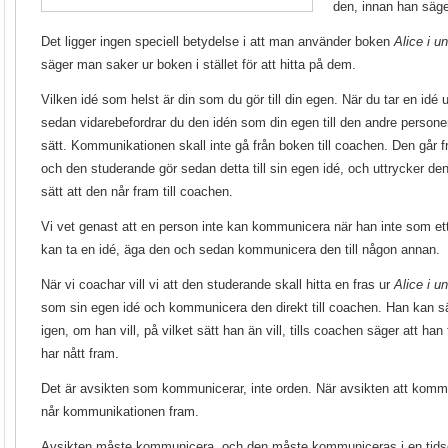
den, innan han säge
Det ligger ingen speciell betydelse i att man använder boken
Alice i u
säger man saker ur boken i stället för att hitta på dem.
Vilken idé som helst är din som du gör till din egen. När du tar en idé u
sedan vidarebefordrar du den idén som din egen till den andre person
sätt. Kommunikationen skall inte gå från boken till coachen. Den går f
och den studerande gör sedan detta till sin egen idé, och uttrycker den
sätt att den når fram till coachen.
Vi vet genast att en person inte kan kommunicera när han inte som et
kan ta en idé, äga den och sedan kommunicera den till någon annan.
När vi coachar vill vi att den studerande skall hitta en fras ur
Alice i u
som sin egen idé och kommunicera den direkt till coachen. Han kan
igen, om han vill, på vilket sätt han än vill, tills coachen säger att h
har nått fram.
Det är avsikten som kommunicerar, inte orden. När avsikten att kommun
når kommunikationen fram.
Avsikten måste kommunicera, och den måste kommuniceras i en tidsen