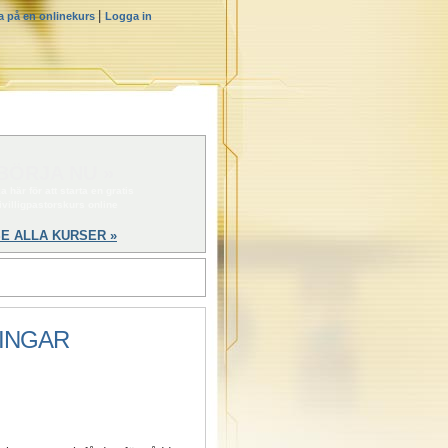
|
a på en onlinekurs
Logga in
BÖRJA NU »
a här för att starta en gratis
rivilligpastorskurs online
E ALLA KURSER »
INGAR