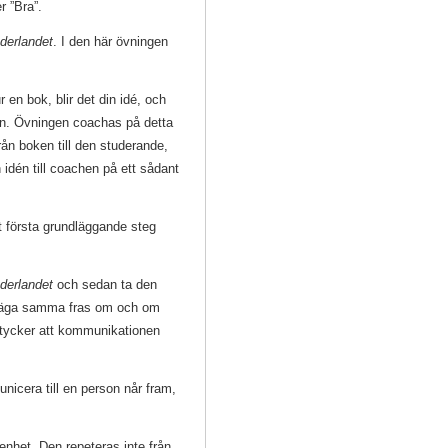
r ”Bra”.
nderlandet
. I den här övningen
r en bok, blir det din idé, och
en. Övningen coachas på detta
rån boken till den studerande,
 idén till coachen på ett sådant
t första grundläggande steg
nderlandet
och sedan ta den
 säga samma fras om och om
an tycker att kommunikationen
icera till en person når fram,
het. Den repeteras inte från