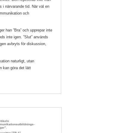
i närvarande tid. När väl en
kommunikation och
r han ”Bra” och upprepar inte
ds inte igen. ”Slut” används
ngen avbryts för diskussion,
tion naturligt, utan
n kan göra det lätt
rtikeln
unikationsutbildnings­
gar”.
vsnittet ”TR 4”.