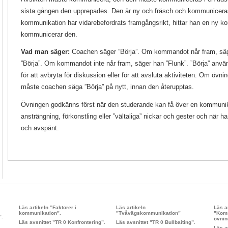
sista gången den upprepades. Den är ny och fräsch och kommuniceras 
kommunikation har vidarebefordrats framgångsrikt, hittar han en ny 
kommunicerar den.
Vad man säger:
Coachen säger ”Börja”. Om kommandot når fram, säge
”Börja”. Om kommandot inte når fram, säger han ”Flunk”. ”Börja” använ
för att avbryta för diskussion eller för att avsluta aktiviteten. Om övni
måste coachen säga ”Börja” på nytt, innan den återupptas.
Övningen godkänns först när den studerande kan få över en kommunika
ansträngning, förkonstling eller ”vältaliga” nickar och gester och när ha
och avspänt.
Läs artikeln ”Faktorer i
Läs artikeln
Läs a
kommunikation”.
”Tvåvägskommunikation”
”Komm
”.
övnin
Läs avsnittet ”TR 0 Konfrontering”.
Läs avsnittet ”TR 0 Bullbaiting”.
Läs a