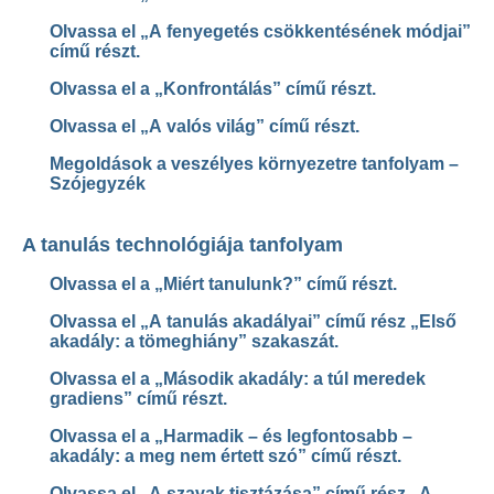
Olvassa el „A fenyegetés csökkentésének módjai”
című részt.
Olvassa el a „Konfrontálás” című részt.
Olvassa el „A valós világ” című részt.
Megoldások a veszélyes környezetre tanfolyam –
Szójegyzék
A tanulás technológiája tanfolyam
Olvassa el a „Miért tanulunk?” című részt.
Olvassa el „A tanulás akadályai” című rész „Első
akadály: a tömeghiány” szakaszát.
Olvassa el a „Második akadály: a túl meredek
gradiens” című részt.
Olvassa el a „Harmadik – és legfontosabb –
akadály: a meg nem értett szó” című részt.
Olvassa el „A szavak tisztázása” című rész „A