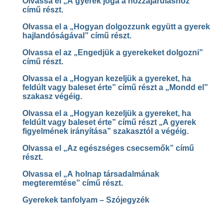
Olvassa el „A gyerek joga a hozzájáruláshoz”
című részt.
Olvassa el a „Hogyan dolgozzunk együtt a gyerek
hajlandóságával” című részt.
Olvassa el az „Engedjük a gyerekeket dolgozni”
című részt.
Olvassa el a „Hogyan kezeljük a gyereket, ha
feldúlt vagy baleset érte” című részt a „Mondd el”
szakasz végéig.
Olvassa el a „Hogyan kezeljük a gyereket, ha
feldúlt vagy baleset érte” című részt „A gyerek
figyelmének irányítása” szakasztól a végéig.
Olvassa el „Az egészséges csecsemők” című
részt.
Olvassa el „A holnap társadalmának
megteremtése” című részt.
Gyerekek tanfolyam – Szójegyzék