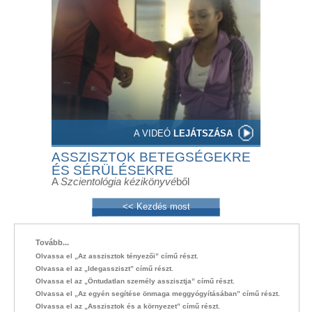
A VIDEÓ
LEJÁTSZÁSA
ASSZISZTOK BETEGSÉGEKRE
ÉS SÉRÜLÉSEKRE
A
Szcientológia kézikönyvé
ből
<< Kezdés most
Tovább...
Olvassa el „Az asszisztok tényezői” című részt.
Olvassa el az „Idegassziszt” című részt.
Olvassa el az „Öntudatlan személy asszisztja” című részt.
Olvassa el „Az egyén segítése önmaga meggyógyításában” című részt.
Olvassa el az „Asszisztok és a környezet” című részt.