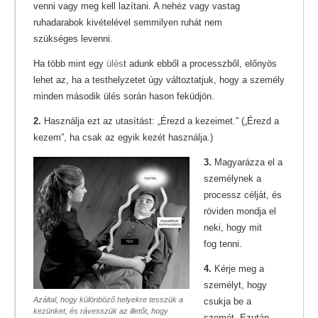
venni vagy meg kell lazítani. A nehéz vagy vastag
ruhadarabok kivételével semmilyen ruhát nem
szükséges levenni.
Ha több mint egy
ülés
t adunk ebből a processzből, előnyös
lehet az, ha a testhelyzetet úgy változtatjuk, hogy a személy
minden második ülés során hason feküdjön.
2.
Használja ezt az utasítást: „Érezd a kezeimet.” („Érezd a
kezem”, ha csak az egyik kezét használja.)
3.
Magyarázza el a
személynek a
processz célját, és
röviden mondja el
neki, hogy mit
fog tenni.
4.
Kérje meg a
személyt, hogy
Azáltal, hogy különböző helyekre tesszük a
csukja be a
kezünket, és rávesszük az illetőt, hogy
szemét. Ezután