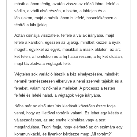
másik a lábon térdig, azután vissza az előző lábra, lefelé a
vádlin, a vádli alsó részén, a bokán, a lábfejen és a
lábujjakon, majd a másik lábon is lefelé, hasonlóképpen a
térdtől a lábujjakig.
Aztán csinálja visszafelé, felfelé a vállak irányába, majd
lefelé a karokon, egészen az ujjakig, mindkét kézzel a nyak
mögött, egyikkel az egyik, másikkal a másik oldalon, az arc
két felén, a homlokon és a fej hátsó részén, a fej két oldalán,
majd távolodva a végtagok felé.
Végtelen sok variáció létezik a kéz elhelyezésére, mindkét
nemnél természetesen elkerülve a nemi szervek tájékát és a
feneket, valamint nőknél a melleket. A processz a testen
felfelé és lefelé halad, a végtagok vége irányába.
Néha már az első utasítás kiadását követően észre fogja
venni, hogy az illetővel történik valami. Ez lehet egy késés a
válaszadásban, az arc enyhe kipirulása vagy a test
megrándulása. Tudni fogja, hogy elérhető az ön számára egy
kommunikáció, és ilyenkor kérdezze meg: „Mi történt?”