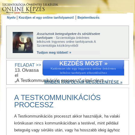
|
|
Nyelv
Kezdjen el egy online tanfolyamot!
Bejelentkezés
Asszisztok betegségekre és sérülésekre
tanfolyam
- Szcientológia önkéntes
lelkészek Ingyenes online tanfolyamok A
Szcientológia kézikönyvéből
Tudjon meg többet! »
KEZDÉS MOST »
FELADAT >>
Kattintson ide egy ingyenes online önkéntes
13. Olvassa
lelkész tanfolyam elkezdéséhez
el
„A Testkommunikációs processz” című részt.
MINDEN TANFOLYAM MEGJELENÍTÉSE »
A TESTKOMMUNIKÁCIÓS
PROCESSZ
A Testkommunikációs processzt akkor használjuk, ha valaki
krónikusan nincs kommunikációban a testével, mint például
betegség vagy sérülés után, vagy ha hosszabb ideig ágyhoz