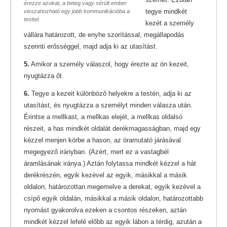
érezze azokat, a beteg vagy sérült ember
tegye mindkét
visszahozható egy jobb kommunikációba a
testtel.
kezét a személy
vállára határozott, de enyhe szorítással, megállapodás
szerinti erősséggel, majd adja ki az utasítást.
5.
Amikor a személy válaszol, hogy érezte az ön kezeit,
nyugtázza őt.
6.
Tegye a kezeit különböző helyekre a testén, adja ki az
utasítást, és nyugtázza a személyt minden válasza után.
Érintse a mellkast, a mellkas elejét, a mellkas oldalsó
részeit, a has mindkét oldalát derékmagasságban, majd egy
kézzel menjen körbe a hason, az óramutató járásával
megegyező irányban. (Azért, mert ez a vastagbél
áramlásának iránya.) Aztán folytassa mindkét kézzel a hát
derékrészén, egyik kezével az egyik, másikkal a másik
oldalon, határozottan megemelve a derekat, egyik kezével a
csípő egyik oldalán, másikkal a másik oldalon, határozottabb
nyomást gyakorolva ezeken a csontos részeken, aztán
mindkét kézzel lefelé előbb az egyik lábon a térdig, azután a