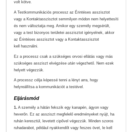
volt kötve.
A Testkommunikációs processz az Érintéses asszisztot
vagy a Kontaktasszisztot semmilyen módon nem helyettesíti
és nem változtatja meg. Amikor egy személy megsérült,
vagy a test bizonyos területei asszisztot igényelnek, akkor
az Érintéses asszisztot vagy a Kontaktasszisztot
kell használni.
Ez a processz csak a szükséges orvosi ellátás vagy más
szükséges assziszt elvégzése
után
végezhető. Nem ezek
helyett végezzük.
A processz célja képessé tenni a lényt arra, hogy
helyreállítsa a kommunikációt a testével.
Eljárásmód
1.
A személy a hátán fekszik egy kanapén, ágyon vagy
heverőn. Ez az assziszt megfelelő eredményeket nyújt, ha
ruhán keresztül, levetett cipővel végezzük. Minden szoros
ruhadarabot, például nyakkendőt vagy feszes övet, le kell