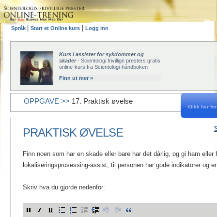
|
|
Språk
Start et Online kurs
Logg inn
Kurs i assister for sykdommer og
skader
- Scientologi frivillige presters gratis
online-kurs fra Scientologi-håndboken
Finn ut mer »
OPPGAVE >>
17. Praktisk øvelse
Klikk her for 
PRAKTISK ØVELSE
Finn noen som har en skade eller bare har det dårlig, og gi ham eller
lokaliseringsprosessing-assist, til personen har gode indikatorer og e
Skriv hva du gjorde nedenfor: