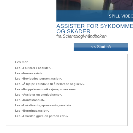
SPILL
VIDE
ASSISTER FOR SYKDOMM
OG SKADER
fra
Scientologi-håndboken
<< Start nå
Les mer
Les «Faktorer i assister».
Les «Nerveassist».
Les «Bevisstløs person-assist».
Les «Å hjelpe et individ til å helbrede seg selv».
Les «Kroppskommunikasjonsprosessen».
Les «Assister og omgivelsene».
Les «Kontaktassist».
Les «Lokaliseringsprosessing-assist».
Les «Berøringsassist».
Les «Hvordan gjøre en person edru».