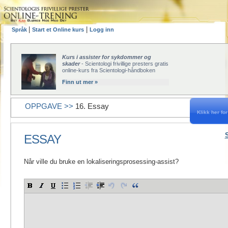
|
|
Språk
Start et Online kurs
Logg inn
Kurs i assister for sykdommer og
skader
- Scientologi frivillige presters gratis
online-kurs fra Scientologi-håndboken
Finn ut mer »
OPPGAVE >>
16. Essay
Klikk her for 
ESSAY
Når ville du bruke en lokaliseringsprosessing-assist?