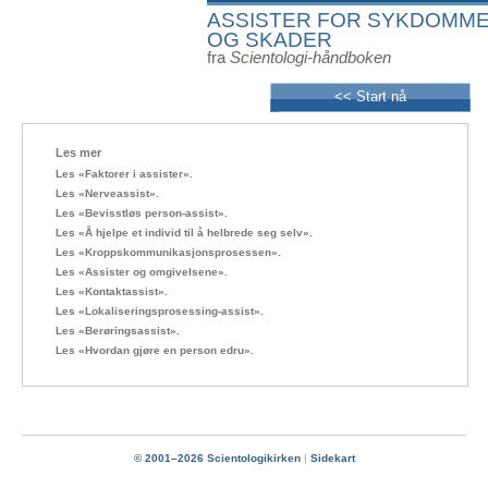
ASSISTER FOR SYKDOMM
OG SKADER
fra
Scientologi-håndboken
<< Start nå
Les mer
Les «Faktorer i assister».
Les «Nerveassist».
Les «Bevisstløs person-assist».
Les «Å hjelpe et individ til å helbrede seg selv».
Les «Kroppskommunikasjonsprosessen».
Les «Assister og omgivelsene».
Les «Kontaktassist».
Les «Lokaliseringsprosessing-assist».
Les «Berøringsassist».
Les «Hvordan gjøre en person edru».
© 2001–2026 Scientologikirken
|
Sidekart