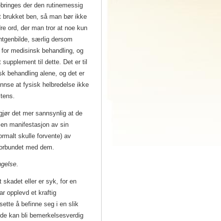
ebringes der den rutinemessig
 et brukket ben, så man bør ikke
dre ord, der man tror at noe kun
røntgenbilde, særlig dersom
g for medisinsk behandling, og
upplement til dette. Det er til
k behandling alene, og det er
innse at fysisk helbredelse ikke
stens.
jør det mer sannsynlig at de
 en manifestasjon av sin
rmalt skulle forvente) av
 forbundet med dem.
ngelse
.
t skadet eller er syk, for en
r opplevd et kraftig
sette å befinne seg i en slik
ende kan bli bemerkelsesverdig