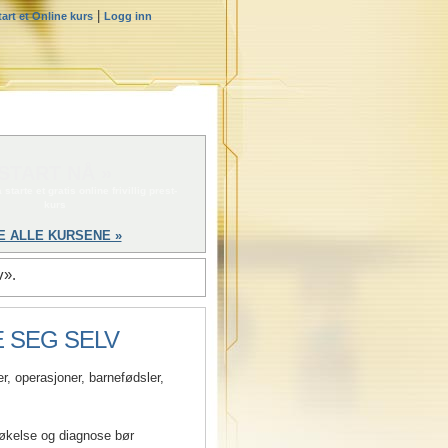
|
tart et Online kurs
Logg inn
START NÅ »
 starte et gratis online frivillig prest-
kurs
E ALLE KURSENE »
v».
E SEG SELV
r, operasjoner, barnefødsler,
søkelse og diagnose bør