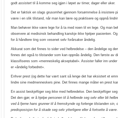
godt
assistert
til å komme seg igjen i løpet av timer, dager eller uker.
Det er faktisk en slags grusomhet gjennom forsømmelse å insistere på 
være i en slik tilstand, når man kan lære og praktisere og oppnå lindrin
Man behøver ikke være lege for å ta med noen til en lege. Og man be
observere at medisinsk behandling kanskje ikke hjelper pasienten. O
for å håndtere ting som vesenet selv forårsaker åndelig.
Akkurat som det finnes to sider ved helbredelse – den åndelige og den s
finnes det også to tilstander som kan oppnås åndelig. Den første av d
klassifiseres som «menneskelig akseptabel». Assister faller inn under
er
«åndelig forbedret»
.
Enhver prest (og dette har vært sant så lenge det har eksistert et emne ka
lindre sine medmenneskers pine. Det finnes mange måter en prest kan
En assist beskjeftiger seg ikke med helbredelse. Den beskjeftiger seg
Det den gjør, er å
hjelpe personen til å helbrede seg selv eller bli hel
ved å fjerne hans grunner til å fremskynde og forlenge tilstanden sin,
predisposisjon for å skade seg selv ytterligere eller å fortsette å være 