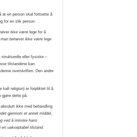
at en person skal fortsette å
g for en slik person.
høver ikke være lege for å
g man behøver ikke være lege
trukturelle eller fysiske –
isse tilstandene kan
 denne overskriften. Den andre
lt religion) er forpliktet til å
 gjøre dette på.
 absolutt ikke med behandling.
bredet gjennom et annet middel,
 og ved å minske hans
i en uakseptabel tilstand.