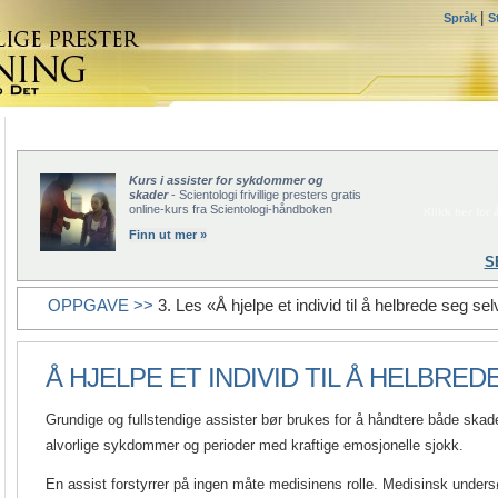
|
Språk
S
Kurs i assister for sykdommer og
skader
- Scientologi frivillige presters gratis
online-kurs fra Scientologi-håndboken
Klikk her for å
Finn ut mer »
S
OPPGAVE >>
3. Les «Å hjelpe et individ til å helbrede seg sel
Å HJELPE ET INDIVID TIL Å HELBRED
Grundige og fullstendige assister bør brukes for å håndtere både skade
alvorlige sykdommer og perioder med kraftige emosjonelle sjokk.
En assist forstyrrer på ingen måte medisinens rolle. Medisinsk under