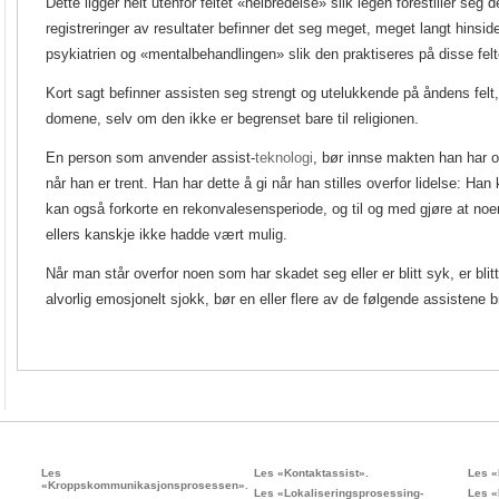
Dette ligger helt utenfor feltet «helbredelse» slik legen forestiller seg d
registreringer av resultater befinner det seg meget, meget langt hinsi
psykiatrien og «mentalbehandlingen» slik den praktiseres på disse felten
Kort sagt befinner assisten seg strengt og utelukkende på åndens felt, 
domene, selv om den ikke er begrenset bare til religionen.
En person som anvender assist-
teknologi
, bør innse makten han har og
når han er trent.
Han har dette å gi når han stilles overfor lidelse: Han 
kan også forkorte en rekonvalesensperiode, og til og med gjøre at n
ellers kanskje ikke hadde vært mulig.
Når man står overfor noen som har skadet seg eller er blitt syk, er blitt
alvorlig emosjonelt sjokk, bør en eller flere av de følgende assistene b
Les
Les «Kontaktassist».
Les «
«Kroppskommunikasjonsprosessen».
Les «Lokaliseringsprosessing-
Les «