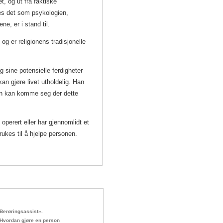
et, og ut fra faktiske
des det som psykologien,
e, er i stand til.
og er religionens tradisjonelle
 sine potensielle ferdigheter
kan gjøre livet utholdelig. Han
oen kan komme seg der dette
 operert eller har gjennomlidt et
rukes til å hjelpe personen.
Berøringsassist».
Hvordan gjøre en person