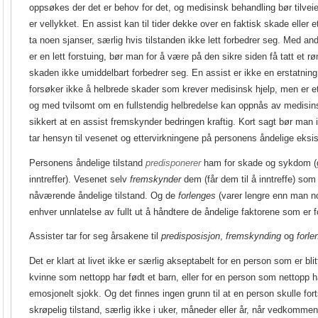
oppsøkes der det er behov for det, og medisinsk behandling bør tilvei
er vellykket. En assist kan til tider dekke over en faktisk skade eller
ta noen sjanser, særlig hvis tilstanden ikke lett forbedrer seg. Med an
er en lett forstuing, bør man for å være på den sikre siden få tatt et 
skaden ikke umiddelbart forbedrer seg. En assist er ikke en erstatnin
forsøker ikke å helbrede skader som krever medisinsk hjelp, men er et s
og med tvilsomt om en fullstendig helbredelse kan oppnås av medisins
sikkert at en assist fremskynder bedringen kraftig. Kort sagt bør man 
tar hensyn til vesenet og ettervirkningene på personens åndelige eksi
Personens åndelige tilstand
predisponerer
ham for skade og sykdom (g
inntreffer). Vesenet selv
fremskynder
dem (får dem til å inntreffe) som
nåværende åndelige tilstand. Og de
forlenges
(varer lengre enn man no
enhver unnlatelse av fullt ut å håndtere de åndelige faktorene som er
Assister tar for seg årsakene til
predisposisjon
,
fremskynding
og
forle
Det er klart at livet ikke er særlig akseptabelt for en person som er blit
kvinne som nettopp har født et barn, eller for en person som nettopp ha
emosjonelt sjokk. Og det finnes ingen grunn til at en person skulle fort
skrøpelig tilstand, særlig ikke i uker, måneder eller år, når vedkomm