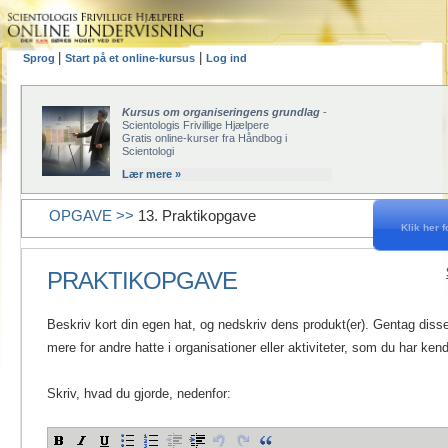
|
|
Sprog
Start på et online-kursus
Log ind
Kursus om organiseringens grundlag
-
Scientologis Frivillige Hjælpere
Gratis online-kurser fra Håndbog i
Scientologi
Lær mere »
OPGAVE >>
13. Praktikopgave
Klik her f
PRAKTIKOPGAVE
Beskriv kort din egen hat, og nedskriv dens produkt(er). Gentag disse 
mere for andre hatte i organisationer eller aktiviteter, som du har kend
Skriv, hvad du gjorde, nedenfor: