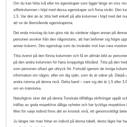
Om du kan hitta två eller tre egenskaper som ligger längs en viss nivå 
sifferkolumnen i höjd med dessa egenskaper och finna nivån. Den kan
1,5. Var den än är, titta helt enkelt på
alla
kolumner i höjd med det n
att se de återstående egenskaperna.
Det enda misstag du kan göra när du värderar någon annan på denna to
personen avviker från den någonstans, att han befinner sig högre upp
annan kolumn. Den egenskap som du invänder mot kan vara maskera
Titta överst på den första kolumnen och få en allmän bild av personen
på den andra kolumnen för hans kroppsliga tillstånd. Titta på den tr
som personen oftast ger uttryck för. Fortsätt igenom de övriga kolu
information om någon, eller om dig själv, som du är säker på. Därpå 
andra rutorna på denna nivå. Detta band – vare sig det är 1,5 eller 3,
om en människa.
Naturligtvis sker det på denna Tonskala tillfälliga skiftningar uppåt o
träffas av goda respektive dåliga nyheter och har lyckliga respektiv
Men för varje individ finns det en kronisk nivå, ett genomsnittligt bet
Ju längre ner man hittar en individ på denna tabell, desto lägre har 