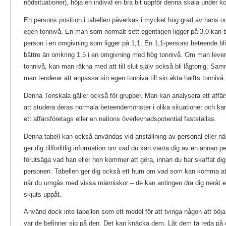
nödsituationer), höja en individ en bra bit uppför denna skala under ko
En persons position i tabellen påverkas i mycket hög grad av hans om
egen tonnivå. En man som normalt sett egentligen ligger på 3,0 kan b
person i en omgivning som ligger på 1,1. En 1,1-persons beteende bli
bättre än omkring 1,5 i en omgivning med hög tonnivå. Om man lever
tonnivå, kan man räkna med att till slut själv också bli lågtonig. Sam
man tenderar att anpassa sin egen tonnivå till sin äkta hälfts tonnivå.
Denna Tonskala gäller också för grupper. Man kan analysera ett affär
att studera deras normala beteendemönster i olika situationer och ka
ett affärsföretags eller en nations överlevnadspotential fastställas.
Denna tabell kan också användas vid anställning av personal eller nä
ger dig tillförlitlig information om vad du kan vänta dig av en annan p
förutsäga vad han eller hon kommer att göra, innan du har skaffat dig
personen. Tabellen ger dig också ett hum om vad som kan komma att h
när du umgås med vissa människor – de kan antingen dra dig neråt ell
skjuts uppåt.
Använd dock inte tabellen som ett medel för att tvinga någon att böja
var de befinner sig på den. Det kan knäcka dem. Låt dem ta reda på d