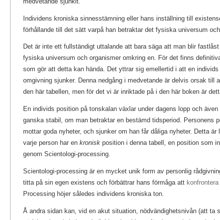
medvetande sjunkit.
Individens kroniska sinnesstämning eller hans inställning till existens
förhållande till det sätt varpå han betraktar det fysiska universum oc
Det är inte ett fullständigt uttalande att bara säga att man blir fastlåst 
fysiska universum och organismer omkring en. För det finns definitiv
som gör att detta kan hända. Det yttrar sig emellertid i att en indiv
omgivning sjunker. Denna nedgång i medvetande är delvis orsak till at
den här tabellen, men för det vi är inriktade på i den här boken är dett
En individs position på tonskalan växlar under dagens lopp och även
ganska stabil, om man betraktar en bestämd tidsperiod. Personens pos
mottar goda nyheter, och sjunker om han får dåliga nyheter. Detta är 
varje person har en
kronisk
position i denna tabell, en position som i
genom Scientologi-processing.
Scientologi-processing är en mycket unik form av personlig rådgivning
titta på sin egen existens och förbättrar hans förmåga att
konfrontera
Processing höjer således individens kroniska ton.
Å andra sidan kan, vid en akut situation, nödvändighetsnivån (att ta si