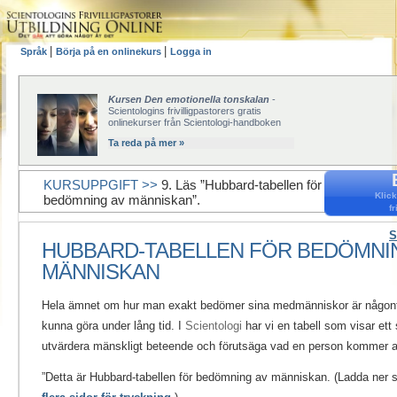
|
|
Språk
Börja på en onlinekurs
Logga in
Kursen Den emotionella tonskalan
-
Scientologins frivilligpastorers gratis
onlinekurser från Scientologi-handboken
Ta reda på mer »
KURSUPPGIFT >>
9. Läs ”Hubbard-tabellen för
Klick
bedömning av människan”.
fr
S
HUBBARD-TABELLEN FÖR BEDÖMNI
MÄNNISKAN
Hela ämnet om hur man exakt bedömer sina medmänniskor är någont
kunna göra under lång tid. I
Scientologi
har vi en tabell som visar ett
utvärdera mänskligt beteende och förutsäga vad en person kommer at
”Detta är Hubbard-tabellen för bedömning av människan. (Ladda ner