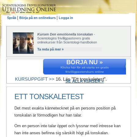
|
|
Språk
Börja på en onlinekurs
Logga in
Kursen Den emotionella tonskalan
-
Scientologins frivilligpastorers gratis
onlinekurser från Scientologi-handboken
Ta reda på mer »
BÖRJA NU »
Klicka här för att starta en gratis
frivilligpastorskurs online
KURSUPPGIFT >>
16. Läs ”Ett tonskaletest”.
SE ALLA KURSER »
ETT TONSKALETEST
Det mest exakta kännetecknet på en persons position på
tonskalan är förmodligen hur han talar.
Om en person inte talar öppet och lyssnar med intresse kan
han inte anses befinna sig särskilt högt på tonskalan.