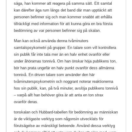
säga, han kommer att reagera på samma sätt. Ett samtal
kan därefter äga rum längs det band där man upptäckt att
personen befinner sig och man kommer snabbt att erhålla
tillräckligt med information för att kunna göra en bra första
bedömning av var personen befinner sig på skalan.
Man kan också använda denna tvåminuters
samtalspsykometri på grupper. En talare som vill kontrollera
sin publik får inte tala mer än en halv enhet ovanför eller
under åhörarnas tonnivå. Om han önskar höja publikens ton,
bör han prata ungefär en halv punkt ovanför dess allmänna
tonnivå. En driven talare som använder den här
tvåminuterspsykometrin och noggrant noterar reaktionerna
hos sin publik, kan, på två minuter, avslöja publikens tonnivå
– varpå allt han behöver göra är att anta en ton strax
ovanför deras.
tonskalan och Hubbard-tabellen för bedömning av människan
är de viktigaste verktyg som någonsin utvecklats för
förutsägelse av mänskligt beteende. Använd dessa verktyg