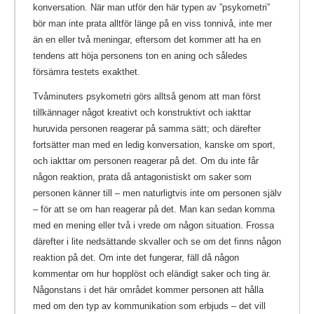
konversation. När man utför den här typen av ”psykometri”
bör man inte prata alltför länge på en viss tonnivå, inte mer
än en eller två meningar, eftersom det kommer att ha en
tendens att höja personens ton en aning och således
försämra testets exakthet.
Tvåminuters psykometri görs alltså genom att man först
tillkännager något kreativt och konstruktivt och iakttar
huruvida personen reagerar på samma sätt; och därefter
fortsätter man med en ledig konversation, kanske om sport,
och iakttar om personen reagerar på det. Om du inte får
någon reaktion, prata då antagonistiskt om saker som
personen känner till – men naturligtvis inte om personen själv
– för att se om han reagerar på det. Man kan sedan komma
med en mening eller två i vrede om någon situation. Frossa
därefter i lite nedsättande skvaller och se om det finns någon
reaktion på det. Om inte det fungerar, fäll då någon
kommentar om hur hopplöst och eländigt saker och ting är.
Någonstans i det här området kommer personen att hålla
med om den typ av kommunikation som erbjuds – det vill