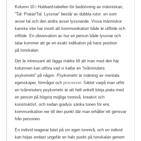
Kolumn 10 i Hubbard-tabellen för bedömning av människan,
”Tal: Pratar/Tal: Lyssnar” består av dubbla rutor: en som
avser tal och den andra avser lyssnande. Vissa människor
kanske inte har insett att kommunikation både är utflöde och
inflöde. En observation av hur en person både lyssnar och
talar kommer att ge en exakt indikation på hans position
på tonskalan.
Det är intressant att lägga märke till att man med den här
kolumnen kan utföra vad vi kallar en ”tvåminuters
psykometri” på någon.
Psykometri
är mätning av mentala
egenskaper, förmågor och
processer.
Sättet varpå man utför
en tvåminuters psykometri är att helt enkelt börja prata med
en person på högsta möjliga tonnivå, kreativt och
konstruktivt, och sedan gradvis sänka tonen för ens
kommunikation ner till den punkt där man erhåller ett gensvar
från personen.
En individ reagerar bäst på sin egen tonnivå; och en individ
kan höjas endast ungefär en halv punkt på tonskalan genom