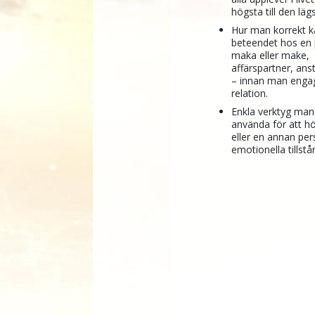
högsta till den läg
Hur man korrekt k
beteendet hos en 
maka eller make,
affärspartner, anst
– innan man engag
relation.
Enkla verktyg man
använda för att hö
eller en annan pe
emotionella tillstå