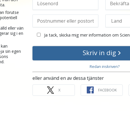
sta.
an förutse
potentiell
älld eller vän
erar sig i en
Ja tack, skicka mig mer information om Scien
 kan
Skriv in dig
ja sin egen
rsons
nd.
Redan inskriven?
eller använd en av dessa tjänster
X
FACEBOOK