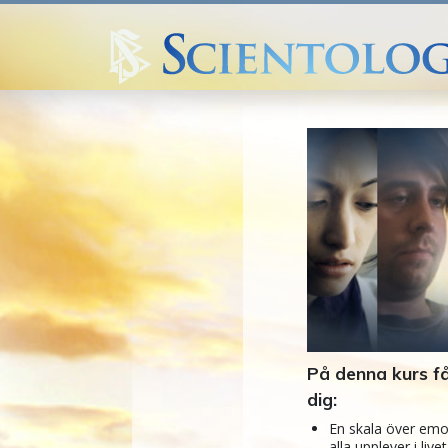
På denna kurs få
dig:
En skala över em
alla upplever i live