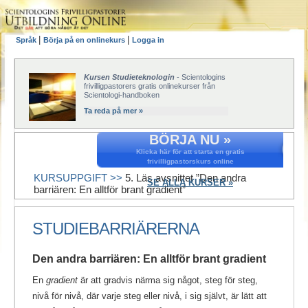
|
|
Språk
Börja på en onlinekurs
Logga in
Kursen Studieteknologin
- Scientologins
frivilligpastorers gratis onlinekurser från
Scientologi-handboken
Ta reda på mer »
BÖRJA NU »
Klicka här för att starta en gratis
frivilligpastorskurs online
KURSUPPGIFT >>
5. Läs avsnittet ”Den andra
SE ALLA KURSER »
barriären: En alltför brant gradient”
STUDIEBARRIÄRERNA
Den andra barriären: En alltför brant gradient
En
gradient
är att gradvis närma sig något, steg för steg,
nivå för nivå, där varje steg eller nivå, i sig självt, är lätt att