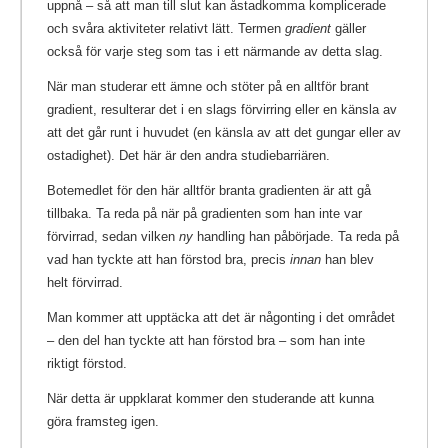
uppnå – så att man till slut kan åstadkomma komplicerade
och svåra aktiviteter relativt lätt. Termen
gradient
gäller
också för varje steg som tas i ett närmande av detta slag.
När man studerar ett ämne och stöter på en alltför brant
gradient, resulterar det i en slags förvirring eller en känsla av
att det går runt i huvudet (en känsla av att det gungar eller av
ostadighet). Det här är den andra studiebarriären.
Botemedlet för den här alltför branta gradienten är att gå
tillbaka. Ta reda på när på gradienten som han inte var
förvirrad, sedan vilken
ny
handling han påbörjade. Ta reda på
vad han tyckte att han förstod bra, precis
innan
han blev
helt förvirrad.
Man kommer att upptäcka att det är någonting i det området
– den del han tyckte att han förstod bra – som han inte
riktigt förstod.
När detta är uppklarat kommer den studerande att kunna
göra framsteg igen.