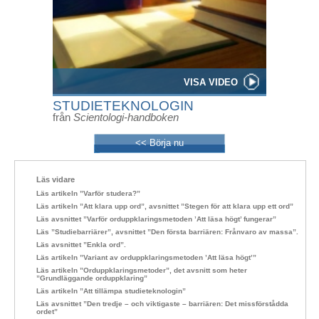
VISA VIDEO
STUDIETEKNOLOGIN
från
Scientologi-handboken
<< Börja nu
Läs vidare
Läs artikeln ”Varför studera?”
Läs artikeln ”Att klara upp ord”, avsnittet ”Stegen för att klara upp ett ord”
Läs avsnittet ”Varför orduppklaringsmetoden ’Att läsa högt’ fungerar”
Läs ”Studiebarriärer”, avsnittet ”Den första barriären: Frånvaro av massa”.
Läs avsnittet ”Enkla ord”.
Läs artikeln ”Variant av orduppklaringsmetoden ’Att läsa högt’”
Läs artikeln ”Orduppklaringsmetoder”, det avsnitt som heter
”Grundläggande orduppklaring”
Läs artikeln ”Att tillämpa studieteknologin”
Läs avsnittet ”Den tredje – och viktigaste – barriären: Det missförstådda
ordet”