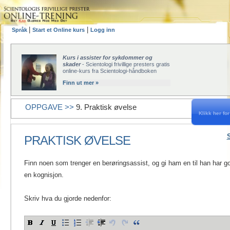
|
|
Språk
Start et Online kurs
Logg inn
Kurs i assister for sykdommer og
skader
- Scientologi frivillige presters gratis
online-kurs fra Scientologi-håndboken
Finn ut mer »
OPPGAVE >>
9. Praktisk øvelse
Klikk her for 
PRAKTISK ØVELSE
Finn noen som trenger en berøringsassist, og gi ham en til han har 
en kognisjon.
Skriv hva du gjorde nedenfor: