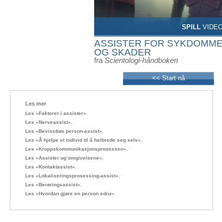
SPILL
VIDE
ASSISTER FOR SYKDOMM
OG SKADER
fra
Scientologi-håndboken
<< Start nå
Les mer
Les «Faktorer i assister».
Les «Nerveassist».
Les «Bevisstløs person-assist».
Les «Å hjelpe et individ til å helbrede seg selv».
Les «Kroppskommunikasjonsprosessen».
Les «Assister og omgivelsene».
Les «Kontaktassist».
Les «Lokaliseringsprosessing-assist».
Les «Berøringsassist».
Les «Hvordan gjøre en person edru».