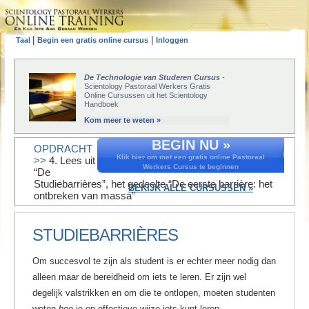
|
|
Taal
Begin een gratis online cursus
Inloggen
De Technologie van Studeren Cursus
-
Scientology Pastoraal Werkers Gratis
Online Cursussen uit het Scientology
Handboek
Kom meer te weten »
BEGIN NU »
OPDRACHT
Klik hier om met een gratis online Pastoraal
>>
4. Lees uit
Werkers Cursus te beginnen
“De
Studiebarrières”, het gedeelte “De eerste barrière: het
BEKIJK ALLE CURSUSSEN »
ontbreken van massa”
STUDIEBARRIÈRES
Om succesvol te zijn als student is er echter meer nodig dan
alleen maar de bereidheid om iets te leren. Er zijn wel
degelijk valstrikken en om die te ontlopen, moeten studenten
weten
hoe
je op effectieve wijze iets kunt leren.