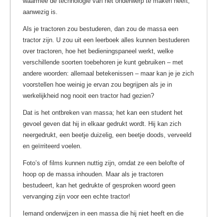
waarmee de technologie van het onderwerp te maken heeft,
aanwezig is.
Als je tractoren zou bestuderen, dan zou de massa een
tractor zijn. U zou uit een leerboek alles kunnen bestuderen
over tractoren, hoe het bedieningspaneel werkt, welke
verschillende soorten toebehoren je kunt gebruiken – met
andere woorden: allemaal betekenissen – maar kan je je zich
voorstellen hoe weinig je ervan zou begrijpen als je in
werkelijkheid nog nooit een tractor had gezien?
Dat is het ontbreken van massa; het kan een student het
gevoel geven dat hij in elkaar gedrukt wordt. Hij kan zich
neergedrukt, een beetje duizelig, een beetje doods, verveeld
en geïrriteerd voelen.
Foto’s of films kunnen nuttig zijn, omdat ze een belofte of
hoop op de massa inhouden. Maar als je tractoren
bestudeert, kan het gedrukte of gesproken woord geen
vervanging zijn voor een echte tractor!
Iemand onderwijzen in een massa die hij niet heeft en die