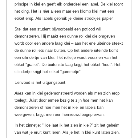
principe in klei en geeft elk onderdeel een label. De klei
toont
het ding. Het is
niet
alleen maar een klomp klei met een
etiket erop. Als labels gebruik je kleine strookjes papier.
Stel dat een student bijvoorbeeld een potlood wil
demonstreren. Hij maakt een dunne rol klei die omgeven
wordt door een andere laag klei – aan het ene uiteinde steekt
de dunne rol iets naar buiten. Op het andere uiteinde komt
een cilindertje van klei. Het rolletje wordt voorzien van het
etiket “grafiet”. De buitenste laag krijgt het etiket “hout”. Het
cilindertje krijgt het etiket “gommetje”.
Eenvoud is het uitgangspunt.
Alles
kan in klei gedemonstreerd worden als men zich erop
toelegt. Juist door ermee bezig te zijn
hoe
men het kan
demonstreren of hoe men het in klei en labels kan
weergeven, krijgt men een hernieuwd begrip ervan.
In het zinnetje: “Hoe laat ik het zien in klei?” zit het geheim
van wat je eruit kunt leren. Als je het in klei kunt laten zien,