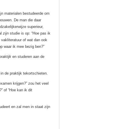
 zijn materialen bestudeerde om
 bouwen. De man die daar
odzakelijkerwijze superieur,
al
zijn
studie is op: “Hoe pas ik
 vakliteratuur of wat dan ook
 op waar ik mee bezig ben?”
praktijk
en studeren aan de
n de praktijk tekortschieten.
 examen krijgen?” zou het veel
” of “Hoe kan ik dit
deert en zal men in staat zijn