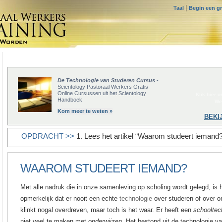
|
Taal
Begin een gr
De Technologie van Studeren Cursus
-
Scientology Pastoraal Werkers Gratis
Online Cursussen uit het Scientology
Klik hier 
Handboek
We
Kom meer te weten »
BEKI
OPDRACHT >>
1. Lees het artikel “Waarom studeert iemand
WAAROM STUDEERT IEMAND?
Met alle nadruk die in onze samenleving op scholing wordt gelegd, is het
opmerkelijk dat er nooit een echte
technologie
over studeren of over o
klinkt nogal overdreven, maar toch is het waar. Er heeft een
schooltec
niet veel te maken met
onderwijzen.
Het bestond uit de technologie va