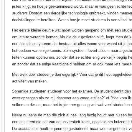
je les krijgt en hoe je geëxamineerd wordt, maar er was geen echte te
studeren.
Doordat een dergelijke technologie ontbreekt, vinden mensen
doelstellingen te bereiken. Weten hoe je moet studeren is van vitaal 
Het eerste kleine deurtje wat moet worden geopend om met een studie 
om iets te weten te komen. Als die deur gesloten blijft, loopt men de
een opleidingssysteem dat bestaat uit alles woord voor woord uit je hoof
het opdoen van enige kennis. Zo’n systeem levert alleen maar afgestu
feiten kunnen opdreunen, zonder dat ze echter enig werkelijk begrip h
en zonder dat ze enige vaardigheid hebben om er ook maar iets mee t
Met welk doel studeer je dan eigenlijk? Vóór dat je dit hebt opgehelderd
activiteit van maken.
Sommige studenten studeren voor het examen. De student denkt dan bij
weer opzeggen als ze mij daarover een vraag stellen?” of “Hoe kom ik
volkomen dwaas, maar het is jammer genoeg wel wat veel studenten op
Neem nu eens de man die zich al heel lang bezig houdt met huizen bou
een assistent die net van de universiteit komt, opgeleid om huizen te 
De
academicus
heeft er jaren op gestudeerd, maar weet er geen bal 