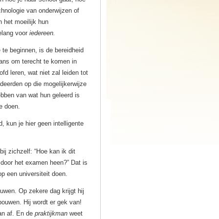
chnologie van onderwijzen of
 het moeilijk hun
belang voor
iedereen.
te beginnen, is de bereidheid
 kans om terecht te komen in
d leren, wat niet zal leiden tot
deerden op die mogelijkerwijze
ebben van wat hun geleerd is
e doen.
, kun je hier geen intelligente
 zichzelf: “Hoe kan ik dit
 door het examen heen?” Dat is
 een universiteit doen.
wen. Op zekere dag krijgt hij
bouwen. Hij wordt er gek van!
van af. En de
praktijkman
weet