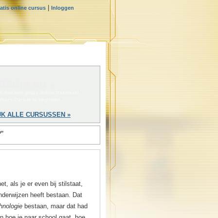
|
atis online cursus
Inloggen
BEGIN NU »
om met een gratis online Pastoraal
rkers Cursus te beginnen
JK ALLE CURSUSSEN »
?”
, als je er even bij stilstaat,
nderwijzen heeft bestaan. Dat
hnologie
bestaan, maar dat had
n hoe je naar school gaat, hoe