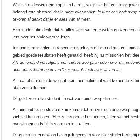
Wat het onderwerp leren op zich betreft, volgt hier het eerste gegeven 
belangrijkste obstakel dat je moet overwinnen:
je kunt een onderwerp n
tevoren al denkt dat je er alles van af weet.
Een student die denkt dat hij alles weet wat er te weten is over een ond
iets over het onderwerp te leren.
Iemand is misschien uit vroegere ervaringen al bekend met een onderw
gebied goede resultaten heeft gehaald, heeft hij nu misschien het idee d
Als zo iemand vervolgens een cursus zou gaan doen over dat onderwe
door een scherm heen van “hier weet ik toch alles al van af”.
Als dat obstakel in de weg zit, kan men helemaal vast komen te zitten
stap vooruitkomen.
Dit geldt voor elke student, in wat voor onderwerp dan ook.
Als iemand tot de slotsom kan komen dat hij over een onderwerp nog n
zichzelf kan zeggen: “Hier is iets om te bestuderen, laten we het bestu
overwinnen en is hij in staat om iets te leren.
Dit is een buitengewoon belangrijk gegeven voor elke student. Als hij di