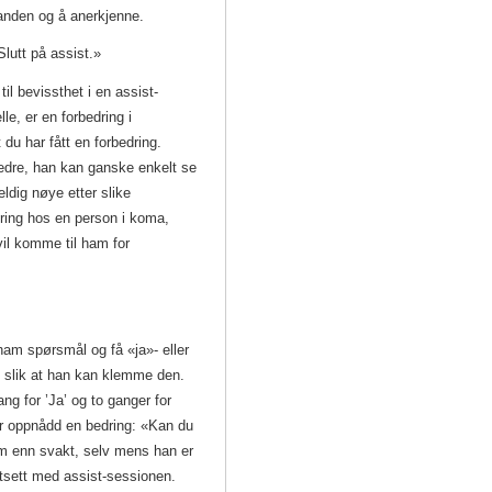
tanden og å anerkjenne.
lutt på assist.»
il bevissthet i en assist-
lle, er en forbedring i
t du har fått en forbedring.
bedre, han kan ganske enkelt se
ldig nøye etter slike
dring hos en person i koma,
 vil komme til ham for
ham spørsmål og få «ja»- eller
n slik at han kan klemme den.
 for ’Ja’ og to ganger for
har oppnådd en bedring: «Kan du
om enn svakt, selv mens han er
rtsett med assist-sessionen.