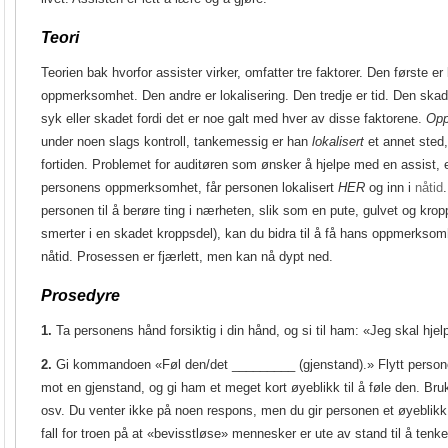
Teori
Teorien bak hvorfor assister virker, omfatter tre faktorer. Den første er 
oppmerksomhet. Den andre er lokalisering. Den tredje er tid. Den ska
syk eller skadet fordi det er noe galt med hver av disse faktorene.
Opp
under noen slags kontroll, tankemessig er han
lokalisert
et annet sted,
fortiden. Problemet for auditøren som ønsker å hjelpe med en assist, e
personens oppmerksomhet, får personen lokalisert
HER
og inn i
nåtid
.
personen til å berøre ting i nærheten, slik som en pute, gulvet og krop
smerter i en skadet kroppsdel), kan du bidra til å få hans oppmerksomh
nåtid. Prosessen er fjærlett, men kan nå dypt ned.
Prosedyre
1.
Ta personens hånd forsiktig i din hånd, og si til ham: «Jeg skal hje
2.
Gi kommandoen «Føl den/det _________ (gjenstand).» Flytt person
mot en gjenstand, og gi ham et meget kort øyeblikk til å føle den. Br
osv. Du venter ikke på noen respons, men du gir personen et øyeblikk 
fall for troen på at «bevisstløse» mennesker er ute av stand til å tenk