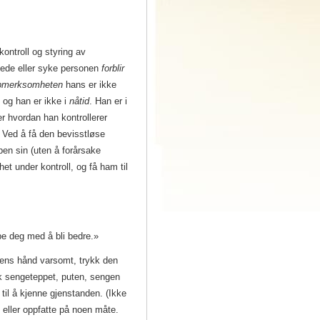
kontroll og styring av
dede eller syke personen
forblir
merksomheten
hans er ikke
 og han er ikke i
nåtid
.
Han er i
r hvordan han kontrollerer
Ved å få den bevisstløse
pen sin (uten å forårsake
et under kontroll, og få ham til
lpe deg med å bli bedre.»
ens hånd varsomt, trykk den
uk sengeteppet, puten, sengen
til å kjenne gjenstanden. (Ikke
e eller oppfatte på noen måte.