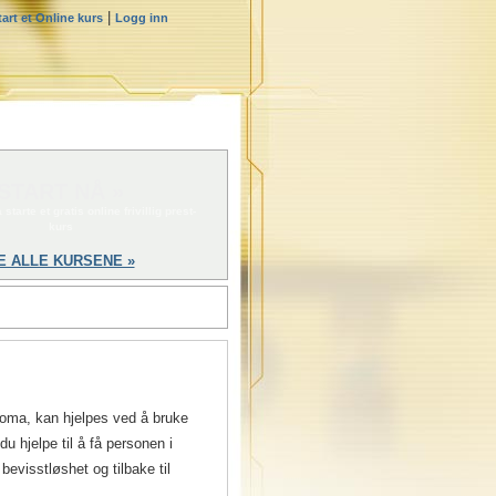
|
tart et Online kurs
Logg inn
START NÅ »
 starte et gratis online frivillig prest-
kurs
E ALLE KURSENE »
koma, kan hjelpes ved å bruke
 hjelpe til å få personen i
visstløshet og tilbake til