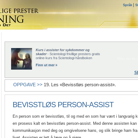
|
Språk
S
Kurs i assister for sykdommer og
skader
- Scientologi frivillige presters gratis
online-kurs fra Scientologi-håndboken
Klikk her for å
Finn ut mer »
S
OPPGAVE >>
19. Les «Bevisstløs person-assist».
BEVISSTLØS PERSON-ASSIST
En person som er bevisstløs, til og med en som har vært i langvarig 
en prosess kalt en bevisstløs person-assist. Med denne assisten kan du
kommunikasjon med deg og omgivelsene hans, og slik bringe ham fra be
livet. Assisten er lett å lære og å gjøre.