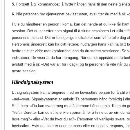
5.
Fortsett å gi kommandoer, å flytte hånden hans til den neste gjens
6.
Når personen har gjenvunnet bevisstheten, avslutter du med å si: «S
Hvis du håndterer en person i koma, kan det hende at du ikke får ham t
session. Det du ser etter som signal til å slutte sessionen i et slikt tilfe
personens tilstand. Det er forskjellige indikatorer som vil fortelle deg a
Personens åndedrett kan ha blitt lettere, hudfargen hans kan ha blitt 
bedre ut eller virke mer komfortabel enn da du startet sessionen. Se ve
indikatorer. De viser at du har fremgang. Når du har oppnådd en forbe
avslutt med å si: «Det var alt for i dag», og la personen få vite når du
neste session.
Håndsignalsystem
Et signalsystem kan arrangeres med en bevisstløs person for å stille 
«nei»-svar. Signalsystemet er enkelt: Ta personens hånd forsiktig i di
Si til ham: «Du kan svare meg med å klemme hånden min. Klem én gang
’Nei’.» Deretter kan du stille enkle spørsmål for å finne ut av om du 
høre meg?» eller «Vet du hvor du er?» Personen vil vanligvis svare, 
bevisstløs. Hvis det ikke er noen respons eller en negativ respons, fo