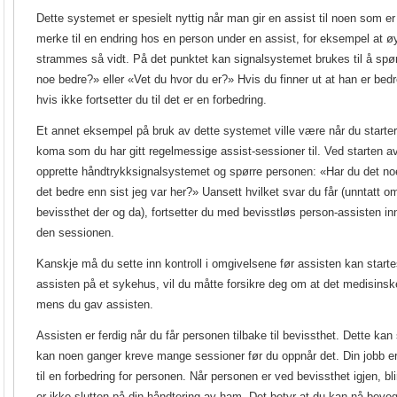
Dette systemet er spesielt nyttig når man gir en assist til noen som er
merke til en endring hos en person under en assist, for eksempel at ø
strammes så vidt. På det punktet kan signalsystemet brukes til å spø
noe bedre?» eller «Vet du hvor du er?» Hvis du finner ut at han er bed
hvis ikke fortsetter du til det er en forbedring.
Et annet eksempel på bruk av dette systemet ville være når du starter
koma som du har gitt regelmessige assist-sessioner til. Ved starten a
opprette håndtrykksignalsystemet og spørre personen: «Har du det noe
det bedre enn sist jeg var her?» Uansett hvilket svar du får (unntatt 
bevissthet der og da), fortsetter du med bevisstløs person-assisten inn
den sessionen.
Kanskje må du sette inn kontroll i omgivelsene før assisten kan start
assisten på et sykehus, vil du måtte forsikre deg om at det medisinske
mens du gav assisten.
Assisten er ferdig når du får personen tilbake til bevissthet. Dette kan 
kan noen ganger kreve mange sessioner før du oppnår det. Din jobb er 
til en forbedring for personen. Når personen er ved bevissthet igjen, bl
er ikke slutten på din håndtering av ham. Det betyr at du kan nå beveg