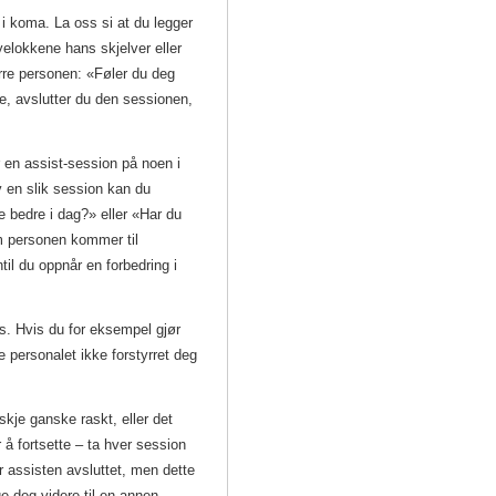
 i koma. La oss si at du legger
yelokkene hans skjelver eller
rre personen: «Føler du deg
re, avslutter du den sessionen,
 en assist-session på noen i
v en slik session kan du
 bedre i dag?» eller «Har du
om personen kommer til
til du oppnår en forbedring i
es. Hvis du for eksempel gjør
 personalet ikke forstyrret deg
skje ganske raskt, eller det
å fortsette – ta hver session
ir assisten avsluttet, men dette
e deg videre til en annen