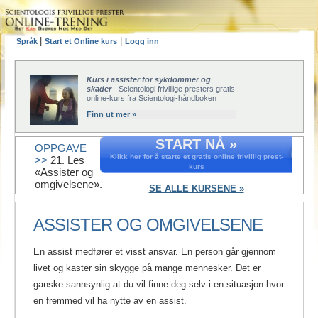
|
|
Språk
Start et Online kurs
Logg inn
Kurs i assister for sykdommer og
skader
- Scientologi frivillige presters gratis
online-kurs fra Scientologi-håndboken
Finn ut mer »
START NÅ »
OPPGAVE
Klikk her for å starte et gratis online frivillig prest-
>>
21. Les
kurs
«Assister og
omgivelsene».
SE ALLE KURSENE »
ASSISTER OG OMGIVELSENE
En assist medfører et visst ansvar. En person går gjennom
livet og kaster sin skygge på mange mennesker. Det er
ganske sannsynlig at du vil finne deg selv i en situasjon hvor
en fremmed vil ha nytte av en assist.