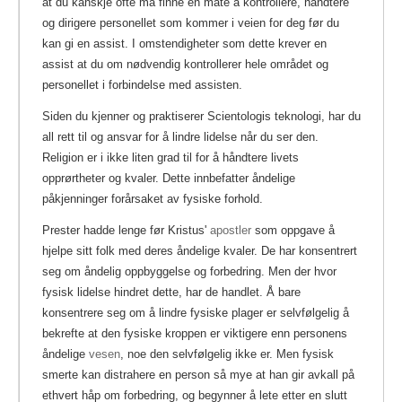
at du kanskje ofte må finne en måte å kontrollere, håndtere
og dirigere personellet som kommer i veien for deg før du
kan gi en assist. I omstendigheter som dette krever en
assist at du om nødvendig kontrollerer hele området og
personellet i forbindelse med assisten.
Siden du kjenner og praktiserer Scientologis teknologi, har du
all rett til og ansvar for å lindre lidelse når du ser den.
Religion er i ikke liten grad til for å håndtere livets
opprørtheter og kvaler. Dette innbefatter åndelige
påkjenninger forårsaket av fysiske forhold.
Prester hadde lenge før Kristus'
apostler
som oppgave å
hjelpe sitt folk med deres åndelige kvaler.
De har konsentrert
seg om åndelig oppbyggelse og forbedring. Men der hvor
fysisk lidelse hindret dette, har de handlet. Å bare
konsentrere seg om å lindre fysiske plager er selvfølgelig å
bekrefte at den fysiske kroppen er viktigere enn personens
åndelige
vesen
, noe den selvfølgelig ikke er.
Men fysisk
smerte kan distrahere en person så mye at han gir avkall på
ethvert håp om forbedring, og begynner å lete etter en slutt