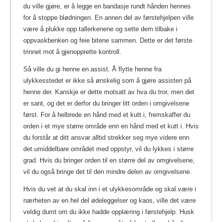
du ville gjøre, er å legge en bandasje rundt hånden hennes
for å stoppe blødningen. En annen del av førstehjelpen ville
være å plukke opp tallerkenene og sette dem tilbake i
oppvaskbenken og feie bitene sammen.
Dette er det første
trinnet mot å gjenopprette kontroll.
Så ville du gi henne en assist. Å flytte henne fra
ulykkesstedet er ikke så ønskelig som å gjøre assisten på
henne der. Kanskje er dette motsatt av hva du tror, men det
er sant, og det er derfor du bringer litt orden i omgivelsene
først. For å helbrede en hånd med et kutt i, fremskaffer du
orden i et mye større område enn en hånd med et kutt i. Hvis
du forstår at ditt ansvar alltid strekker seg mye videre enn
det umiddelbare området med oppstyr, vil du lykkes i større
grad. Hvis du bringer orden til en større del av omgivelsene,
vil du også bringe det til den mindre delen av omgivelsene.
Hvis du vet at du skal inn i et ulykkesområde og skal være i
nærheten av en hel del ødeleggelser og kaos, ville det være
veldig dumt om du ikke hadde opplæring i førstehjelp. Husk