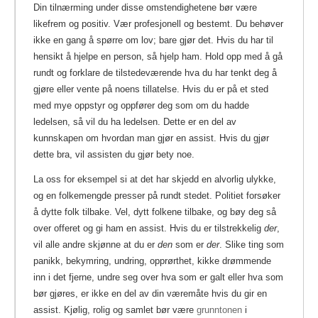
Din tilnærming under disse omstendighetene bør være
likefrem og positiv. Vær profesjonell og bestemt. Du behøver
ikke en gang å spørre om lov; bare gjør det. Hvis du har til
hensikt å hjelpe en person, så hjelp ham. Hold opp med å gå
rundt og forklare de tilstedeværende hva du har tenkt deg å
gjøre eller vente på noens tillatelse. Hvis du er på et sted
med mye oppstyr og oppfører deg som om du hadde
ledelsen, så vil du ha ledelsen. Dette er en del av
kunnskapen om hvordan man gjør en assist.
Hvis du gjør
dette bra, vil assisten du gjør bety noe.
La oss for eksempel si at det har skjedd en alvorlig ulykke,
og en folkemengde presser på rundt stedet. Politiet forsøker
å dytte folk tilbake. Vel, dytt folkene tilbake, og bøy deg så
over offeret og gi ham en assist. Hvis du er tilstrekkelig
der
,
vil alle andre skjønne at du er
den
som er
der
. Slike ting som
panikk, bekymring, undring, opprørthet, kikke drømmende
inn i det fjerne, undre seg over hva som er galt eller hva som
bør gjøres, er ikke en del av din væremåte hvis du gir en
assist. Kjølig, rolig og samlet bør være
grunntonen
i