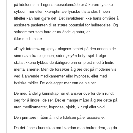
på lidelsen sin.
Legens spesialområde er å kurere fysiske
sykdommer eller ikke-optimale fysiske tilstander. I noen
tilfeller kan han gjøre det. Det invaliderer ikke hans område å
assistere pasienten til et større potensial for helbredelse. Og
sykdommer som bare er av åndelig natur, er
ikke medisinske.
«Psyk-iateren» og «psyk-ologen» hentet på den annen side
sine navn fra religionen, siden
psyke
betyr sjel. Ifølge
statistikkene lykkes de dårligere enn en prest med å lindre
mental smerte. Men de forsøker å gjøre det på moderne vis
ved å anvende medikamenter eller hypnose, eller med
fysiske midler. De ødelegger mer enn de hjelper.
De med åndelig kunnskap har et ansvar overfor dem rundt
seg for å lindre lidelser. Det er mange måter å gjøre dette på
uten medikamenter, hypnose, sjokk, kirurgi eller vold.
Den primære måten å lindre lidelsen på er
assistene
.
Da det finnes kunnskap om hvordan man bruker dem, og da