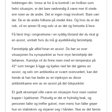
holdningen din. Innse at for å ta kontroll i en hvilken som
helst situasjon, er det bare nødvendig å være mer til stede
enn noen av de andre. Det er ingen magi involvert. Bare
vær
der. De er de andre folkene på stedet ikke. Og hvis du er der
nok, vil en annen få seg selv ut av det og fortsette å leve.
Få først ting i omgivelsene i en ryddig tilstand der du skal gi
en assist, unntatt hvis du må gi øyeblikkelig førstehjelp.
Førstehjelp går
alltid
foran en assist. Du bør se over
situasjonen fra synspunktet av hvor mye førstehjelp det
behøves. Kanskje vil du finne noen med en temperatur på
41º som trenger å ligge og kjøles ned før det gjøres en
assist, og selv om antibiotika er svært overvurdert, kan det
hende at han har bedre av en injeksjon av disse
antibiotikaene enn av en assist på det tidspunktet.
Et godt eksempel ville være en situasjon hvor noen vasker
kopper i kjøkkenet. Plutselig er det et fryktelig brak, og
personen faller og treffer gulvet, men mens hun faller griper
hun en slaktekniv og skjærer seg i hånden. Noe av det første