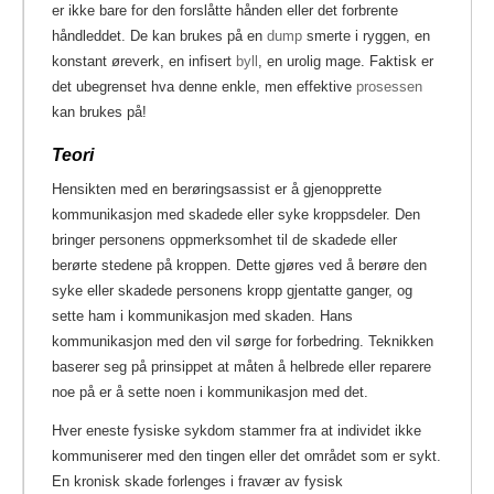
er ikke bare for den forslåtte hånden eller det forbrente
håndleddet. De kan brukes på en
dump
smerte i ryggen, en
konstant øreverk, en infisert
byll
, en urolig mage.
Faktisk er
det ubegrenset hva denne enkle, men effektive
prosessen
kan brukes på!
Teori
Hensikten med en berøringsassist er å gjenopprette
kommunikasjon med skadede eller syke kroppsdeler. Den
bringer personens oppmerksomhet til de skadede eller
berørte stedene på kroppen. Dette gjøres ved å berøre den
syke eller skadede personens kropp gjentatte ganger, og
sette ham i kommunikasjon med skaden. Hans
kommunikasjon med den vil sørge for forbedring. Teknikken
baserer seg på prinsippet at måten å helbrede eller reparere
noe på er å sette noen i kommunikasjon med det.
Hver eneste fysiske sykdom stammer fra at individet ikke
kommuniserer med den tingen eller det området som er sykt.
En kronisk skade forlenges i fravær av fysisk