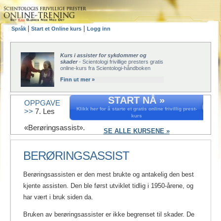
|
|
Språk
Start et Online kurs
Logg inn
Kurs i assister for sykdommer og
skader
- Scientologi frivillige presters gratis
online-kurs fra Scientologi-håndboken
Finn ut mer »
START NÅ »
OPPGAVE
Klikk her for å starte et gratis online frivillig prest-
>>
7. Les
kurs
«Berøringsassist».
SE ALLE KURSENE »
BERØRINGSASSIST
Berøringsassisten er den mest brukte og antakelig den best
kjente assisten. Den ble først utviklet tidlig i 1950-årene, og
har vært i bruk siden da.
Bruken av berøringsassister er ikke begrenset til skader. De