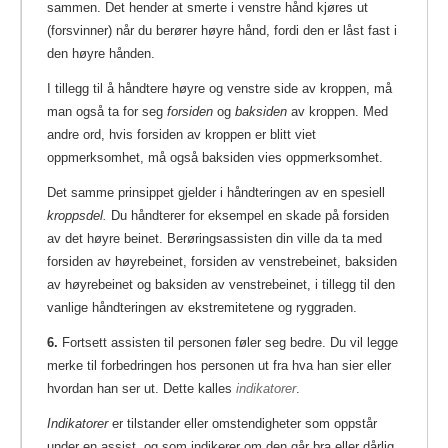
sammen. Det hender at smerte i venstre hånd kjøres ut
(forsvinner) når du berører høyre hånd, fordi den er låst fast i
den høyre hånden.
I tillegg til å håndtere høyre og venstre side av kroppen, må
man også ta for seg
forsiden
og
baksiden
av kroppen. Med
andre ord, hvis forsiden av kroppen er blitt viet
oppmerksomhet, må også baksiden vies oppmerksomhet.
Det samme prinsippet gjelder i håndteringen av en spesiell
kroppsdel.
Du håndterer for eksempel en skade på forsiden
av det høyre beinet. Berøringsassisten din ville da ta med
forsiden av høyrebeinet, forsiden av venstrebeinet, baksiden
av høyrebeinet og baksiden av venstrebeinet, i tillegg til den
vanlige håndteringen av ekstremitetene og ryggraden.
6.
Fortsett assisten til personen føler seg bedre. Du vil legge
merke til forbedringen hos personen ut fra hva han sier eller
hvordan han ser ut. Dette kalles
indikatorer
.
Indikatorer
er tilstander eller omstendigheter som oppstår
under en assist, og som indikerer om den går bra eller dårlig.