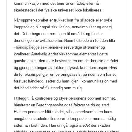
kommunikasjon med det berørte området, eller når
skadestedet i det fysiske universet ikke lokaliseres.
Når oppmerksomhet er trukket bort fra skadede eller syke
kroppsdeler, blir også sirkulasjon, nerveimpulser og energi
det. Dette begrenser næringen til området og hindrer
dreneringen av avfallsstoffer. Noen helbredere i fortiden tilla
«
håndspåleggelse
» bemerkelsesverdige strømmer og
kvaliteter.
Antakelig er det virksomme elementet i dette
ganske enkelt den økte bevisstheten om det berørte området
og gjenopprettingen av faktoren fysisk kommunikasjon. Hvis
du for eksempel gjør en berøringsassist på noen som har et
forstuet håndledd, setter du ham igjen i kommunikasjon med
det håndleddet så fullstendig som mulig.
I tillegg til å kontrollere og styre personens oppmerksomhet,
håndterer en Berøringsassist også faktorene
tid
og
sted
.
Hvis en person er blitt skadet, vil oppmerksomheten hans
unngå den skadede eller berørte kroppsdelen, men samtidig
sitter han fast i den. Han unngår også
stedet
der skaden