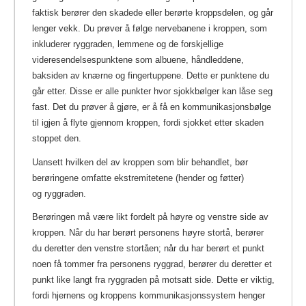
faktisk berører den skadede eller berørte kroppsdelen, og går
lenger vekk. Du prøver å følge nervebanene i kroppen, som
inkluderer ryggraden, lemmene og de forskjellige
videresendelsespunktene som albuene, håndleddene,
baksiden av knærne og fingertuppene. Dette er punktene du
går etter. Disse er alle punkter hvor sjokkbølger kan låse seg
fast. Det du prøver å gjøre, er å få en kommunikasjonsbølge
til igjen å flyte gjennom kroppen, fordi sjokket etter skaden
stoppet den.
Uansett hvilken del av kroppen som blir behandlet, bør
berøringene omfatte ekstremitetene (hender og føtter)
og ryggraden.
Berøringen må være likt fordelt på høyre og venstre side av
kroppen. Når du har berørt personens høyre stortå, berører
du deretter den venstre stortåen; når du har berørt et punkt
noen få tommer fra personens ryggrad, berører du deretter et
punkt like langt fra ryggraden på motsatt side. Dette er viktig,
fordi hjernens og kroppens kommunikasjonssystem henger