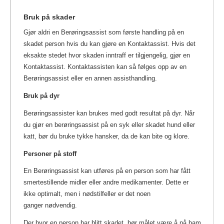
Bruk på skader
Gjør aldri en Berøringsassist som første handling på en
skadet person hvis du kan gjøre en Kontaktassist. Hvis det
eksakte stedet hvor skaden inntraff er tilgjengelig, gjør en
Kontaktassist. Kontaktassisten kan så følges opp av en
Berøringsassist eller en annen assisthandling.
Bruk på dyr
Berøringsassister kan brukes med godt resultat på dyr. Når
du gjør en berøringsassist på en syk eller skadet hund eller
katt, bør du bruke tykke hansker, da de kan bite og klore.
Personer på stoff
En Berøringsassist kan utføres på en person som har fått
smertestillende midler eller andre medikamenter. Dette er
ikke optimalt, men i nødstilfeller er det noen
ganger nødvendig.
Der hvor en person har blitt skadet, bør målet være å nå ham