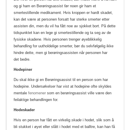
og gi ham en Berøringsassist
før
noen gir ham et
smertestillende medikament. Hvis kroppen er hardt skadet,
kan det være at personen forsatt har sterke smerter etter
assisten din, men du vil ha fått noe av sjokket bort. På dette
tidspunktet kan en lege gi smertestillende og ta seg av de
fysiske skadene. Hvis personen trenger øyeblikkelig
behandling for uutholdelige smerter, bør du selvfølgelig ikke
hindre dette, men gi berøringsassisten når personen har
det bedre.
Hodepiner
Du skal ikke gi en Berøringsassist til en person som har
hodepine. Undersøkelser har vist at hodepine ofte skyldes
mentale
fenomener
som en berøringsassist ville være den
feilaktige behandlingen for.
Hodeskader
Hvis en person har fått en virkelig
skade
i hodet, slik som å
bli stukket i øyet eller slått i hodet med et balltre, kan han få