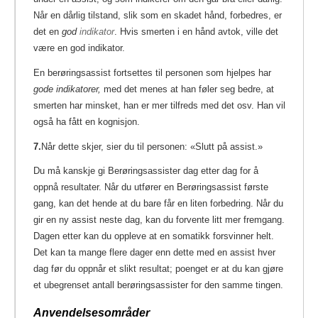
Når en dårlig tilstand, slik som en skadet hånd, forbedres, er
det en
god
indikator
.
Hvis smerten i en hånd avtok, ville det
være en god indikator.
En berøringsassist fortsettes til personen som hjelpes har
gode indikatorer,
med det menes at han føler seg bedre, at
smerten har minsket, han er mer tilfreds med det osv. Han vil
også ha fått en kognisjon.
7.
Når dette skjer, sier du til personen: «Slutt på assist.»
Du må kanskje gi Berøringsassister dag etter dag for å
oppnå resultater. Når du utfører en Berøringsassist første
gang, kan det hende at du bare får en liten forbedring. Når du
gir en ny assist neste dag, kan du forvente litt mer fremgang.
Dagen etter kan du oppleve at en somatikk forsvinner helt.
Det kan ta mange flere dager enn dette med en assist hver
dag før du oppnår et slikt resultat; poenget er at du kan gjøre
et ubegrenset antall berøringsassister for den samme tingen.
Anvendelsesområder