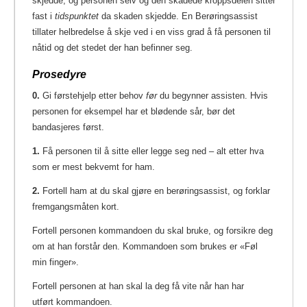
skjedde, og personen selv og den skadede kroppsdelen sitter
fast i
tidspunktet
da skaden skjedde. En Berøringsassist
tillater helbredelse å skje ved i en viss grad å få personen til
nåtid og det stedet der han befinner seg.
Prosedyre
0.
Gi førstehjelp etter behov
før
du begynner assisten. Hvis
personen for eksempel har et blødende sår, bør det
bandasjeres først.
1.
Få personen til å sitte eller legge seg ned – alt etter hva
som er mest bekvemt for ham.
2.
Fortell ham at du skal gjøre en berøringsassist, og forklar
fremgangsmåten kort.
Fortell personen kommandoen du skal bruke, og forsikre deg
om at han forstår den. Kommandoen som brukes er «Føl
min finger».
Fortell personen at han skal la deg få vite når han har
utført kommandoen.