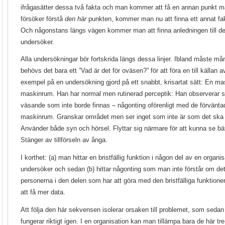
ifrågasätter dessa två fakta och man kommer att få en annan punkt ma
försöker förstå
den här
punkten, kommer man nu att finna ett annat fa
Och någonstans längs vägen kommer man att finna anledningen till d
undersöker.
Alla undersökningar bör fortskrida längs dessa linjer. Ibland måste mån
behövs det bara ett ”Vad är det för oväsen?” för att föra en till källan a
exempel på en undersökning gjord på ett snabbt, krisartat sätt: En maski
maskinrum. Han har normal men rutinerad perceptik: Han observerar si
väsande som inte borde finnas – någonting oförenligt med de förväntad
maskinrum. Granskar området men ser inget som inte är som det ska för
Använder både syn och hörsel. Flyttar sig närmare för att kunna se bätt
Stänger av tillförseln av ånga.
I korthet: (a) man hittar en bristfällig funktion i någon del av en organ
undersöker och sedan (b) hittar någonting som man inte förstår om det
personerna i den delen som har att göra med den bristfälliga funktione
att få mer data.
Att följa den här sekvensen isolerar orsaken till problemet, som seda
fungerar riktigt igen. I en organisation kan man tillämpa bara de här 