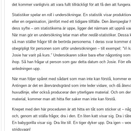
det kommer vanligtvis att vara fullt tillräckligt för att få den att fungera
Statistiker spelar en roll i undersökningar. En statistik visar produkti
eller en organisation, jämfört med ett tidigare tillfälle. Den återspegla
dess syfte – om statistikerna är uppe, ligger det närmare att uppnå va
När man gör en undersökning letar man efter
nedåt
-statistiker. Dessa 
så man ställer frågor till de berörda personerna. I deras svar kommer 
obegripligt för personen som utför undersökningen – till exempel: ”Vi k
Josie har varit på kurs.” Undersökaren söker bara efter någonting som 
ihop. Så han frågar ut person som gav detta datum
och
Josie. Förr ell
anledningen upp.
När man följer spåret med sådant som man inte kan förstå, kommer en
Antingen är det en återvändsgränd som inte leder vidare, och då åter
huvudlinje, eller också producerar den ytterligare material. Och om den
material, kommer man att hitta fler saker man inte kan förstå.
Knepet med den här proceduren är att hitta en tåt som sticker ut – nå
och, genom att ställa frågor, dra i den. En liten katt visar sig. Dra i tåt
En babygorilla visar sig. Dra lite till. En tiger dyker upp. Dra igen – 
stridsvagn!