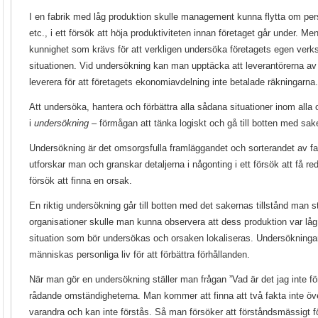
I en fabrik med låg produktion skulle management kunna flytta om pers
etc., i ett försök att höja produktiviteten innan företaget går under. M
kunnighet som krävs för att verkligen undersöka företagets egen verks
situationen. Vid undersökning kan man upptäcka att leverantörerna av 
leverera för att företagets ekonomiavdelning inte betalade räkningarna
Att undersöka, hantera och förbättra alla sådana situationer inom alla o
i
undersökning
– förmågan att tänka logiskt och gå till botten med sake
Undersökning är det omsorgsfulla framläggandet och sorterandet av f
utforskar man och granskar detaljerna i någonting i ett försök att få red
försök att finna en orsak.
En riktig undersökning går till botten med det sakernas tillstånd man st
organisationer skulle man kunna observera att dess produktion var låg.
situation som bör undersökas och orsaken lokaliseras. Undersökning
människas personliga liv för att förbättra förhållanden.
När man gör en undersökning ställer man frågan ”Vad är det jag inte 
rådande omständigheterna. Man kommer att finna att två fakta inte 
varandra och kan inte förstås. Så man försöker att förståndsmässigt f