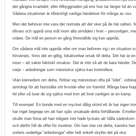
det gångna kvartalet; eller tillbyggnaden på ens hus tar längre tid än va
Sådana situationer är tillräckligt vanliga händelser för många av oss.
Men det behöver inte vara det normala att det sker på de här sätten. M
tillvaro och uppnå sina mål inom alla områden i livet – personligen, me
vidare. De mål en person en gång föreställde sig kan uppnås.
Om sådana mål inte uppnås eller om man befinner sig i en situation so
förvärrats, finns det en giltig, lokaliserbar orsak till detta. Det här är
inser – att saker faktiskt
orsakas
. Det är inte så att de bara händer. 
varje – anledningar som människor själva kan kontrollera.
Utan kännedom om detta, förlitar sig människan ofta på ”ödet”, vidske
astrologi för att fastställa sitt livsöde eller sin framtid. Många bara h
fel eller så lurar de sig själva med tron att livet vanligen är en kamp.
Till exempel: En bonde med en mycket dålig skörd ett år har ingen trovä
har inget begrepp om att han själv orsakade detta förhållande. Emelle
skulle man finna att han tidigare inte hade lyckats att hålla sädeskorn i
och därför föll de offer för insekter. Om han inte vet detta, kanske h
sorters underliga ”anledningar” eller helt enkelt skyller det på otur.