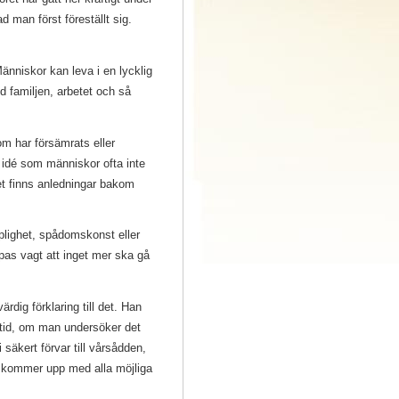
d man först föreställt sig.
änniskor kan leva i en lycklig
d familjen, arbetet och så
m har försämrats eller
 en idé som människor ofta inte
Det finns anledningar bakom
plighet, spådomskonst eller
oppas vagt att inget mer ska gå
rdig förklaring till det. Han
rtid, om man undersöker det
 säkert förvar till vårsådden,
an kommer upp med alla möjliga