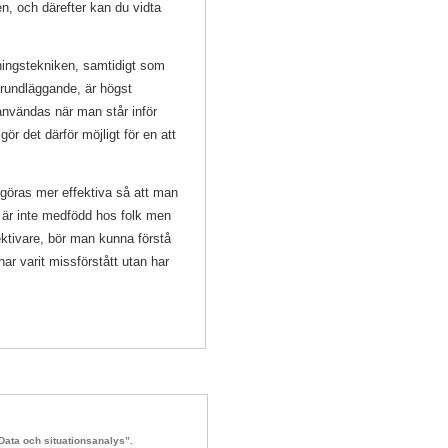
en, och därefter kan du vidta
ingstekniken, samtidigt som
grundläggande, är högst
användas när man står inför
ör det därför möjligt för en att
göras mer effektiva så att man
 är inte medfödd hos folk men
ektivare, bör man kunna förstå
har varit missförstått utan har
Data och situationsanalys”.