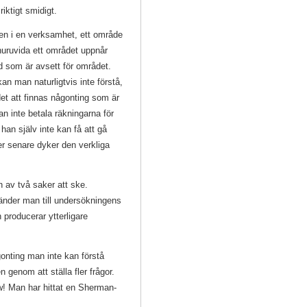
 riktigt smidigt.
onen i en verksamhet, ett område
r huruvida ett området uppnår
d som är avsett för området.
kan man naturligtvis inte förstå,
det att finnas någonting som är
an inte betala räkningarna för
han själv inte kan få att gå
er senare dyker den verkliga
 av två saker att ske.
vänder man till undersökningens
 producerar ytterligare
gonting man inte kan förstå
en genom att ställa fler frågor.
wow! Man har hittat en Sherman-