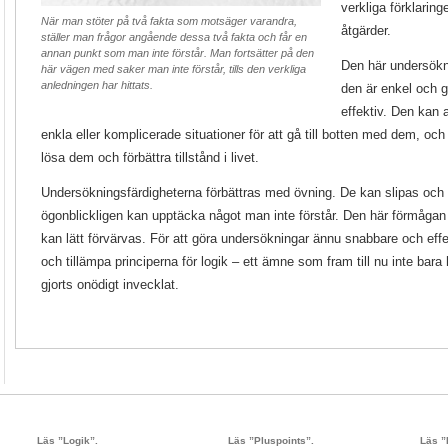
verkliga förklaring
När man stöter på två fakta som motsäger varandra,
åtgärder.
ställer man frågor angående dessa två fakta och får en
annan punkt som man inte förstår. Man fortsätter på den
Den här undersökn
här vägen med saker man inte förstår, tills den verkliga
anledningen har hittats.
den är enkel och 
effektiv. Den kan 
enkla eller komplicerade situationer för att gå till botten med dem, och g
lösa dem och förbättra tillstånd i livet.
Undersökningsfärdigheterna förbättras med övning. De kan slipas och 
ögonblickligen kan upptäcka något man inte förstår. Den här förmågan
kan lätt förvärvas. För att göra undersökningar ännu snabbare och eff
och tillämpa principerna för logik – ett ämne som fram till nu inte bara 
gjorts onödigt invecklat.
Läs ”Logik”.
Läs ”Pluspoints”.
Läs ”