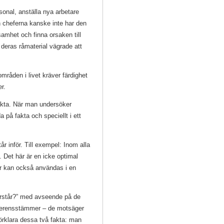
onal, anställa nya arbetare
en cheferna kanske inte har den
amhet och finna orsaken till
deras råmaterial vägrade att
.
mråden i livet kräver färdighet
r.
akta. När man undersöker
a på fakta och speciellt i ett
år inför. Till exempel: Inom alla
 Det här är en icke optimal
ar kan också användas i en
förstår?” med avseende på de
överensstämmer – de motsäger
örklara dessa två fakta: man