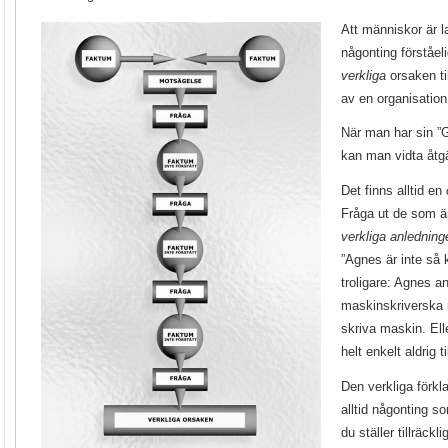
Att människor är 
någonting förståeli
verkliga
orsaken ti
av en organisation
När man har sin ”
kan man vidta åtg
Det finns alltid en
Fråga ut de som är
verkliga anledning
”Agnes är inte så 
troligare: Agnes a
maskinskriverska m
skriva maskin. El
helt enkelt aldrig t
Den verkliga förkla
alltid någonting s
du ställer tillräck