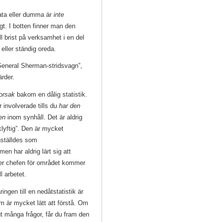
lata eller dumma är
inte
gt. I botten finner man den
ll brist på verksamhet i en del
 eller ständig oreda.
General Sherman-stridsvagn”,
ärder.
orsak
bakom en dålig statistik.
 involverade tills du
har den
en
inom synhåll. Det är aldrig
klyftig”. Den är mycket
nställdes som
en har aldrig lärt sig att
ler chefen för området kommer
ill arbetet.
ringen till en nedåtstatistik är
om är mycket lätt att förstå. Om
ligt många frågor, får du fram den