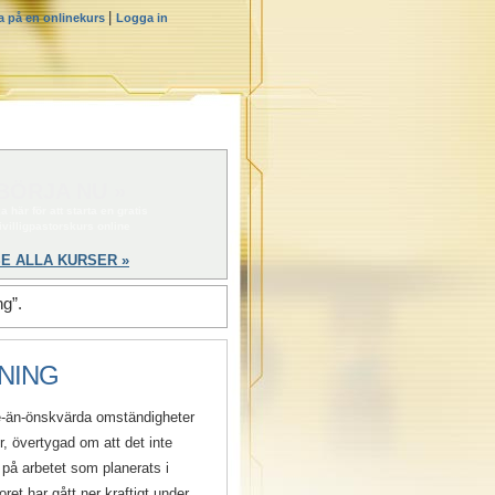
|
a på en onlinekurs
Logga in
BÖRJA NU »
a här för att starta en gratis
rivilligpastorskurs online
E ALLA KURSER »
g”.
NING
re-än-önskvärda omständigheter
r, övertygad om att det inte
t på arbetet som planerats i
et har gått ner kraftigt under