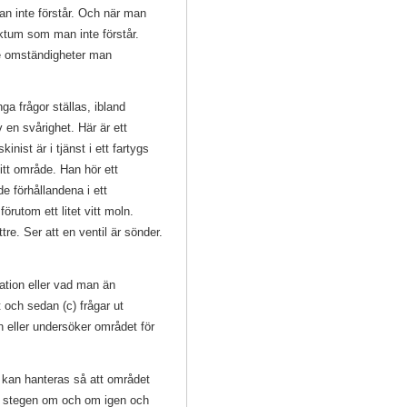
n inte förstår. Och när man
ktum som man inte förstår.
e omständigheter man
ga frågor ställas, ibland
v en svårighet. Här är ett
nist är i tjänst i ett fartygs
tt område. Han hör ett
e förhållandena i ett
utom ett litet vitt moln.
re. Ser att en ventil är sönder.
isation eller vad man än
 och sedan (c) frågar ut
n eller undersöker området för
n kan hanteras så att området
tre stegen om och om igen och