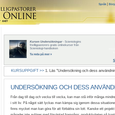
|
Språk
Börj
Kursen Undersökningar
- Scientologins
frivilligpastorers gratis onlinekurser från
Scientologi-handboken
Klick
f
Ta reda på mer »
S
KURSUPPGIFT >>
1. Läs ”Undersökning och dess användnin
UNDERSÖKNING OCH DESS ANVÄND
Från dag till dag och vecka till vecka, kan man stå inför många mind
i sitt liv. På något sätt lyckas man kämpa sig igenom dessa situatione
finns mycket man kan göra för att förbättra sin lott. Kanske ett projek
månader inte avlöper med förväntad framgång; produktiviteten på kontor