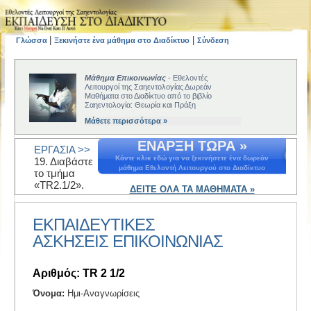
|
|
Γλώσσα
Ξεκινήστε ένα μάθημα στο Διαδίκτυο
Σύνδεση
Μάθημα Επικοινωνίας
- Εθελοντές
Λειτουργοί της Σαηεντολογίας Δωρεάν
Μαθήματα στο Διαδίκτυο από το βιβλίο
Σαηεντολογία: Θεωρία και Πράξη
Μάθετε περισσότερα »
ΕΝΑΡΞΗ ΤΩΡΑ »
ΕΡΓΑΣΙΑ >>
Κάντε κλικ εδώ για να ξεκινήσετε ένα δωρεάν
19. Διαβάστε
μάθημα Εθελοντή Λειτουργού στο Διαδίκτυο
το τμήμα
«TR2.1/2».
ΔΕΙΤΕ ΟΛΑ ΤΑ ΜΑΘΗΜΑΤΑ »
ΕΚΠΑΙΔΕΥΤΙΚΕΣ
ΑΣΚΗΣΕΙΣ EΠΙΚΟΙΝΩΝΙΑΣ
Αριθμός: TR 2 1/2
Όνομα:
Ημι-Αναγνωρίσεις