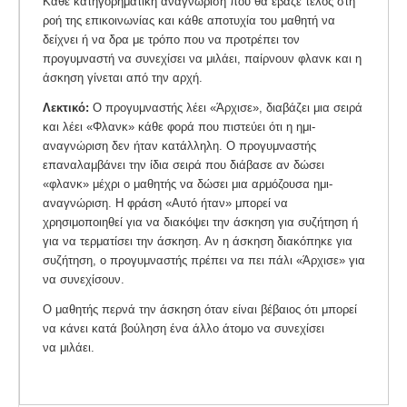
Κάθε κατηγορηματική αναγνώριση που θα έβαζε τέλος στη
ροή της επικοινωνίας και κάθε αποτυχία του μαθητή να
δείχνει ή να δρα με τρόπο που να προτρέπει τον
προγυμναστή να συνεχίσει να μιλάει, παίρνουν φλανκ και η
άσκηση γίνεται από την αρχή.
Λεκτικό:
Ο προγυμναστής λέει «Άρχισε», διαβάζει μια σειρά
και λέει «Φλανκ» κάθε φορά που πιστεύει ότι η ημι-
αναγνώριση δεν ήταν κατάλληλη. Ο προγυμναστής
επαναλαμβάνει την ίδια σειρά που διάβασε αν δώσει
«φλανκ» μέχρι ο μαθητής να δώσει μια αρμόζουσα ημι-
αναγνώριση. Η φράση «Αυτό ήταν» μπορεί να
χρησιμοποιηθεί για να διακόψει την άσκηση για συζήτηση ή
για να τερματίσει την άσκηση. Αν η άσκηση διακόπηκε για
συζήτηση, ο προγυμναστής πρέπει να πει πάλι «Άρχισε» για
να συνεχίσουν.
Ο μαθητής περνά την άσκηση όταν είναι βέβαιος ότι μπορεί
να κάνει κατά βούληση ένα άλλο άτομο να συνεχίσει
να μιλάει.