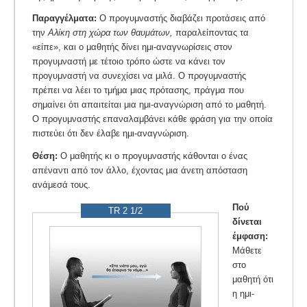
Παραγγέλματα:
Ο προγυμναστής διαβάζει προτάσεις από
την
Αλίκη στη χώρα των θαυμάτων,
παραλείποντας τα
«είπε», και ο μαθητής δίνει ημι-αναγνωρίσεις στον
προγυμναστή με τέτοιο τρόπο ώστε να κάνει τον
προγυμναστή να συνεχίσει να μιλά. Ο προγυμναστής
πρέπει να λέει το τμήμα μιας πρότασης, πράγμα που
σημαίνει ότι απαιτείται μια ημι-αναγνώριση από το μαθητή.
Ο προγυμναστής επαναλαμβάνει κάθε φράση για την οποία
πιστεύει ότι δεν έλαβε ημι-αναγνώριση.
Θέση:
Ο μαθητής κι ο προγυμναστής κάθονται ο ένας
απέναντι από τον άλλο, έχοντας μια άνετη απόσταση
ανάμεσά τους.
Πού
TR 2 1/2
δίνεται
έμφαση:
Μάθετε
στο
μαθητή ότι
η ημι-