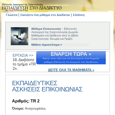
|
|
Γλώσσα
Ξεκινήστε ένα μάθημα στο Διαδίκτυο
Σύνδεση
Μάθημα Επικοινωνίας
- Εθελοντές
Λειτουργοί της Σαηεντολογίας Δωρεάν
Μαθήματα στο Διαδίκτυο από το βιβλίο
Σαηεντολογία: Θεωρία και Πράξη
Μάθετε περισσότερα »
ΕΝΑΡΞΗ ΤΩΡΑ »
ΕΡΓΑΣΙΑ >>
Κάντε κλικ εδώ για να ξεκινήσετε ένα δωρεάν
18. Διαβάστε
μάθημα Εθελοντή Λειτουργού στο Διαδίκτυο
το τμήμα «TR
2».
ΔΕΙΤΕ ΟΛΑ ΤΑ ΜΑΘΗΜΑΤΑ »
ΕΚΠΑΙΔΕΥΤΙΚΕΣ
ΑΣΚΗΣΕΙΣ EΠΙΚΟΙΝΩΝΙΑΣ
Αριθμός: TR 2
Όνομα:
Αναγνωρίσεις