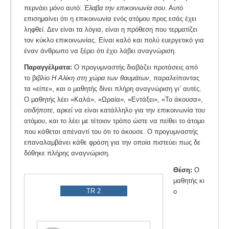
περνάει μόνο αυτό:
Έλαβα την επικοινωνία σου
. Αυτό
επισημαίνει ότι η επικοινωνία ενός ατόμου προς εσάς έχει
ληφθεί. Δεν είναι τα λόγια, είναι η πρόθεση που τερματίζει
τον κύκλο επικοινωνίας. Είναι καλό και πολύ ευεργετικό για
έναν άνθρωπο να ξέρει ότι έχει λάβει αναγνώριση.
Παραγγέλματα:
Ο προγυμναστής διαβάζει προτάσεις από
το βιβλίο
Η Αλίκη στη χώρα των θαυμάτων
, παραλείποντας
τα «είπε», και ο μαθητής δίνει πλήρη αναγνώριση γι’ αυτές.
Ο μαθητής λέει «Καλά», «Ωραία», «Εντάξει», «Το άκουσα»,
οτιδήποτε
, αρκεί να είναι κατάλληλο για την επικοινωνία του
ατόμου, και το λέει με τέτοιον τρόπο ώστε να πείθει το άτομο
που κάθεται απέναντί του ότι το άκουσε. Ο προγυμναστής
επαναλαμβάνει κάθε φράση για την οποία πιστεύει πως δε
δόθηκε πλήρης αναγνώριση.
Θέση:
Ο
μαθητής κι
TR 2
ο