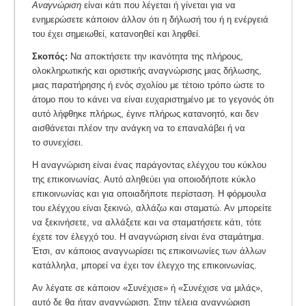
Αναγνώριση
είναι κάτι που λέγεται ή γίνεται για να
ενημερώσετε κάποιον άλλον ότι η δήλωσή του ή η ενέργειά
του έχει σημειωθεί, κατανοηθεί και ληφθεί.
Σκοπός:
Να αποκτήσετε την ικανότητα της πλήρους,
ολοκληρωτικής και οριστικής αναγνώρισης μιας δήλωσης,
μιας παρατήρησης ή ενός σχολίου με τέτοιο τρόπο ώστε το
άτομο που το κάνει να είναι ευχαριστημένο με το γεγονός ότι
αυτό λήφθηκε πλήρως, έγινε πλήρως κατανοητό, και δεν
αισθάνεται πλέον την ανάγκη να το επαναλάβει ή να
το συνεχίσει.
Η αναγνώριση είναι ένας παράγοντας ελέγχου του κύκλου
της επικοινωνίας. Αυτό αληθεύει για οποιοδήποτε κύκλο
επικοινωνίας και για οποιαδήποτε περίσταση. Η φόρμουλα
του ελέγχου είναι ξεκινώ, αλλάζω και σταματώ. Αν μπορείτε
να ξεκινήσετε, να αλλάξετε και να σταματήσετε κάτι, τότε
έχετε τον έλεγχό του. Η αναγνώριση είναι ένα σταμάτημα.
Έτσι, αν κάποιος αναγνωρίσει τις επικοινωνίες των άλλων
κατάλληλα, μπορεί να έχει τον έλεγχο της επικοινωνίας.
Αν λέγατε σε κάποιον «Συνέχισε» ή «Συνέχισε να μιλάς»,
αυτό δε θα ήταν αναγνώριση. Στην τέλεια αναγνώριση