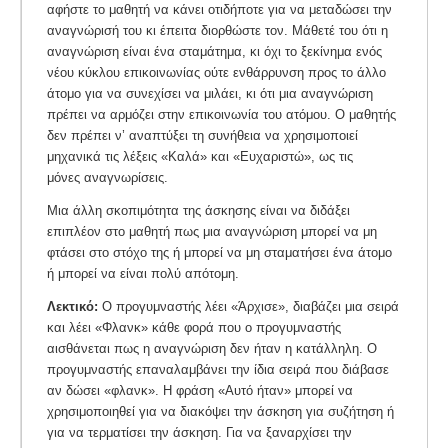
αφήστε το μαθητή να κάνει οτιδήποτε για να μεταδώσει την
αναγνώρισή του κι έπειτα διορθώστε τον. Μάθετέ του ότι η
αναγνώριση είναι ένα σταμάτημα, κι όχι το ξεκίνημα ενός
νέου κύκλου επικοινωνίας ούτε ενθάρρυνση προς το άλλο
άτομο για να συνεχίσει να μιλάει, κι ότι μια αναγνώριση
πρέπει να αρμόζει στην επικοινωνία του ατόμου. Ο μαθητής
δεν πρέπει ν’ αναπτύξει τη συνήθεια να χρησιμοποιεί
μηχανικά τις λέξεις «Καλά» και «Ευχαριστώ», ως τις
μόνες αναγνωρίσεις.
Μια άλλη σκοπιμότητα της άσκησης είναι να διδάξει
επιπλέον στο μαθητή πως μια αναγνώριση μπορεί να μη
φτάσει στο στόχο της ή μπορεί να μη σταματήσει ένα άτομο
ή μπορεί να είναι πολύ απότομη.
Λεκτικό:
Ο προγυμναστής λέει «Άρχισε», διαβάζει μια σειρά
και λέει «Φλανκ» κάθε φορά που ο προγυμναστής
αισθάνεται πως η αναγνώριση δεν ήταν η κατάλληλη. Ο
προγυμναστής επαναλαμβάνει την ίδια σειρά που διάβασε
αν δώσει «φλανκ». Η φράση «Αυτό ήταν» μπορεί να
χρησιμοποιηθεί για να διακόψει την άσκηση για συζήτηση ή
για να τερματίσει την άσκηση. Για να ξαναρχίσει την