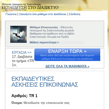
|
|
Γλώσσα
Ξεκινήστε ένα μάθημα στο Διαδίκτυο
Σύνδεση
Μάθημα Επικοινωνίας
- Εθελοντές
Λειτουργοί της Σαηεντολογίας Δωρεάν
Μαθήματα στο Διαδίκτυο από το βιβλίο
Σαηεντολογία: Θεωρία και Πράξη
Μάθετε περισσότερα »
ΕΝΑΡΞΗ ΤΩΡΑ »
ΕΡΓΑΣΙΑ >>
Κάντε κλικ εδώ για να ξεκινήσετε ένα δωρεάν
17. Διαβάστε
μάθημα Εθελοντή Λειτουργού στο Διαδίκτυο
το τμήμα «TR
1».
ΔΕΙΤΕ ΟΛΑ ΤΑ ΜΑΘΗΜΑΤΑ »
ΕΚΠΑΙΔΕΥΤΙΚΕΣ
ΑΣΚΗΣΕΙΣ EΠΙΚΟΙΝΩΝΙΑΣ
Αριθμός: TR 1
Όνομα:
Μεταδώστε την επικοινωνία σας