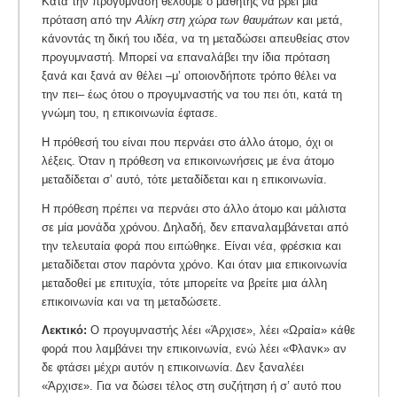
Κατά την προγύμναση θέλουμε ο μαθητής να βρει μια
πρόταση από την
Αλίκη στη χώρα των θαυμάτων
και μετά,
κάνοντάς τη δική του ιδέα, να τη μεταδώσει απευθείας στον
προγυμναστή. Μπορεί να επαναλάβει την ίδια πρόταση
ξανά και ξανά αν θέλει –μ’ οποιονδήποτε τρόπο θέλει να
την πει– έως ότου ο προγυμναστής να του πει ότι, κατά τη
γνώμη του, η επικοινωνία έφτασε.
Η πρόθεσή του είναι που περνάει στο άλλο άτομο, όχι οι
λέξεις. Όταν η πρόθεση να επικοινωνήσεις με ένα άτομο
μεταδίδεται σ’ αυτό, τότε μεταδίδεται και η επικοινωνία.
Η πρόθεση πρέπει να περνάει στο άλλο άτομο και μάλιστα
σε μία μονάδα χρόνου. Δηλαδή, δεν επαναλαµβάνεται από
την τελευταία φορά που ειπώθηκε. Είναι νέα, φρέσκια και
μεταδίδεται στον παρόντα χρόνο. Και όταν μια επικοινωνία
µεταδοθεί με επιτυχία, τότε µπορείτε να βρείτε µια άλλη
επικοινωνία και να τη µεταδώσετε.
Λεκτικό:
Ο προγυμναστής λέει «Άρχισε», λέει «Ωραία» κάθε
φορά που λαμβάνει την επικοινωνία, ενώ λέει «Φλανκ» αν
δε φτάσει μέχρι αυτόν η επικοινωνία. Δεν ξαναλέει
«Άρχισε». Για να δώσει τέλος στη συζήτηση ή σ’ αυτό που