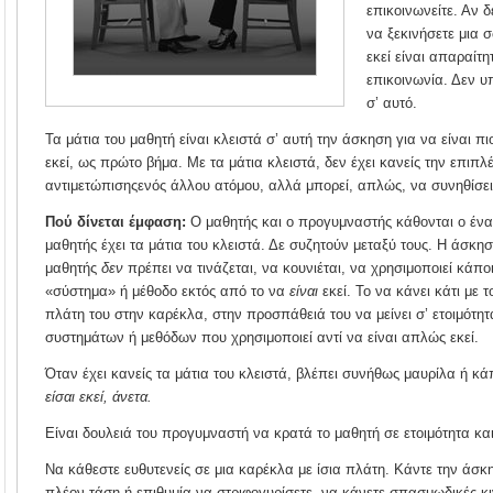
επικοινωνείτε. Αν δ
να ξεκινήσετε μια 
εκεί είναι απαραίτ
επικοινωνία. Δεν 
σ’ αυτό.
Τα μάτια του μαθητή είναι κλειστά σ’ αυτή την άσκηση για να είναι πιο
εκεί, ως πρώτο βήμα. Με τα μάτια κλειστά, δεν έχει κανείς την επιπλ
αντιμετώπισηςενός άλλου ατόμου, αλλά μπορεί, απλώς, να συνηθίσει 
Πού δίνεται έμφαση:
Ο μαθητής και ο προγυμναστής κάθονται ο ένα
μαθητής έχει τα μάτια του κλειστά. Δε συζητούν μεταξύ τους. Η άσκη
μαθητής
δεν
πρέπει να τινάζεται, να κουνιέται, να χρησιμοποιεί κάπ
«σύστημα» ή μέθοδο εκτός από το να
είναι
εκεί. Το να κάνει κάτι με τ
πλάτη του στην καρέκλα, στην προσπάθειά του να μείνει σ’ ετοιμότητ
συστημάτων ή μεθόδων που χρησιμοποιεί αντί να είναι απλώς εκεί.
Όταν έχει κανείς τα μάτια του κλειστά, βλέπει συνήθως μαυρίλα ή κ
είσαι εκεί, άνετα.
Είναι δουλειά του προγυμναστή να κρατά το μαθητή σε ετοιμότητα και
Να κάθεστε ευθυτενείς σε μια καρέκλα με ίσια πλάτη. Κάντε την άσκ
πλέον τάση ή επιθυμία να στριφογυρίσετε, να κάνετε σπασμωδικές κιν