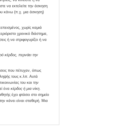
ίστε να εκτελείτε την άσκηση
υ κάνω (π.χ. μια άσκηση)
πεπεισμένος, χωρίς καμιά
περιόριστο χρονικό διάστημα,
ις ή να στριφογυρίζει ή να
ρό κέρδος, περνάει την
ώσεις που πέτυχαν, όπως
ίληψής τους κ.λπ. Αυτά
πικοινωνίας του και την
εί ένα
κέρδος ή μια νίκη
.
αθητής έχει φτάσει στο σημείο
την κάνει είναι σταθερή. Μια