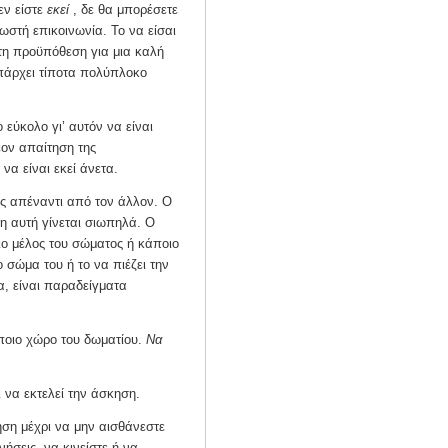
εν είστε
εκεί
, δε θα μπορέσετε
σωστή επικοινωνία. Το να είσαι
ητη προϋπόθεση για μια καλή
υπάρχει τίποτα πολύπλοκο
 εύκολο γι’ αυτόν να είναι
έον απαίτηση της
να είναι εκεί άνετα.
ς απέναντι από τον άλλον. Ο
ση αυτή γίνεται σιωπηλά. Ο
οιο μέλος του σώματος ή κάποιο
ο σώμα του ή το να πιέζει την
α, είναι παραδείγματα
άποιο χώρο του δωματίου.
Να
 να εκτελεί την άσκηση.
ηση μέχρι να μην αισθάνεστε
ήσεις, να κινείστε ή να