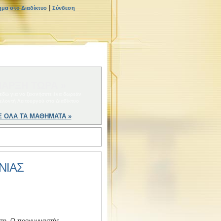
|
ημα στο Διαδίκτυο
Σύνδεση
ΑΡΞΗ ΤΩΡΑ »
 εδώ για να ξεκινήσετε ένα δωρεάν
ελοντή Λειτουργού στο Διαδίκτυο
Ε ΟΛΑ ΤΑ ΜΑΘΗΜΑΤΑ »
ΝΙΑΣ
ηση. Ο προγυμναστής