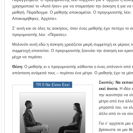
χρησιμοποιεί το «Αυτό ήταν» για να σταματήσει την άσκηση ή για να 
μαθητή. Παράδειγμα: Ο μαθητής αποκοιμιέται. Ο προγυμναστής λέει:
Αποκοιμήθηκες. Αρχίστε».
Σ’ αυτή και σε όλες τις ασκήσεις, όταν ένας μαθητής έχει πετύχει το
προγυμναστής λέει: «Πέρασες».
Μολονότι αυτή εδώ η άσκηση χρειάζεται μικρή συμμετοχή εκ μέρους 
συμμετοχή απαιτείται. Ο προγυμναστής ξεκινάει την άσκηση και κρατ
μέχρι να περάσει.
Θέση:
Ο μαθητής κι ο προγυμναστής κάθονται ο ένας απέναντι από τ
απόσταση ανάμεσά τους – περίπου ένα μέτρο. Ο μαθητής έχει τα µάτι
Σκοπός: Να εκπαιδ
TR 0 Να Είσαι Εκεί
εκεί άνετα.
Η ιδέα 
την ικανότητα να εί
μέτρο από ένα άλλο
μπροστά του, να
εί
άλλο από το να είνα
Για ν’ αρχίσετε μια
βρίσκεστε σε μια θ