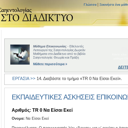
|
Γλώσσα
Ξεκινήστε ένα μάθ
Μάθημα Επικοινωνίας
- Εθελοντές
ΕΝ
Λειτουργοί της Σαηεντολογίας Δωρεάν
Μαθήματα στο Διαδίκτυο από το βιβλίο
Κάντε κλικ
Σαηεντολογία: Θεωρία και Πράξη
μάθημα Εθ
Μάθετε περισσότερα »
ΔΕΙΤ
ΕΡΓΑΣΙΑ >>
14. Διαβάστε το τμήμα «TR 0 Να Είσαι Εκεί».
ΕΚΠΑΙΔΕΥΤΙΚΕΣ ΑΣΚΗΣΕΙΣ EΠΙΚΟΙΝΩ
Αριθμός: TR 0 Να Είσαι Εκεί
Ονομα:
Να Είσαι Εκεί
Παραγγέλματα: Ο προγυμναστής λέει «Άρχισε» για ν’ αρχίσει η άσκ