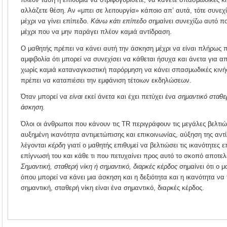
αλλάζετε θέση. Αν «μπει σε λειτουργία» κάποιο απ’ αυτά, τότε συνεχ
μέχρι να γίνει επίπεδο.
Κάνω κάτι επίπεδο
σημαίνει συνεχίζω αυτό πο
μέχρι που να μην παράγει πλέον καμιά αντίδραση.
Ο μαθητής πρέπει να κάνει αυτή την άσκηση μέχρι να είναι πλήρως 
αμφιβολία ότι μπορεί να συνεχίσει να κάθεται ήσυχα και άνετα για α
χωρίς καμιά καταναγκαστική παρόρμηση να κάνει σπασμωδικές κινήσε
πρέπει να καταπιέσει την εμφάνιση τέτοιων εκδηλώσεων.
Όταν μπορεί να
είναι
εκεί άνετα και έχει πετύχει ένα
σημαντικό σταθε
άσκηση.
Όλοι οι άνθρωποι που κάνουν τις TR περιγράφουν τις μεγάλες βελτι
αυξημένη ικανότητα αντιμετώπισης και επικοινωνίας, αύξηση της αντ
λέγονται
κέρδη
γιατί ο μαθητής επιθυμεί να βελτιώσει τις ικανότητες ε
επίγνωσή του και κάθε τι που πετυχαίνει προς αυτό το σκοπό αποτελ
Σημαντική, σταθερή νίκη ή σημαντικό, διαρκές κέρδος
σημαίνει ότι ο μ
όπου μπορεί να κάνει μια άσκηση και η δεξιότητα και η ικανότητα να 
σημαντική, σταθερή νίκη είναι ένα σημαντικό, διαρκές κέρδος.