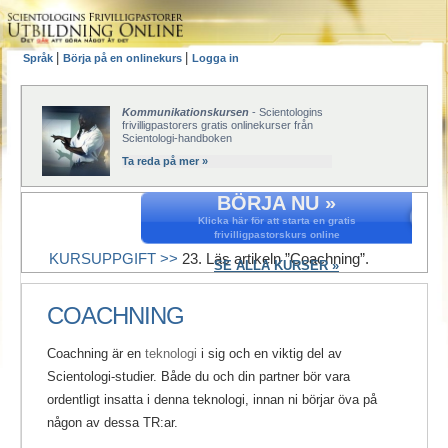
|
|
Språk
Börja på en onlinekurs
Logga in
Kommunikationskursen
- Scientologins
frivilligpastorers gratis onlinekurser från
Scientologi-handboken
Ta reda på mer »
BÖRJA NU »
Klicka här för att starta en gratis
frivilligpastorskurs online
KURSUPPGIFT >>
23. Läs artikeln ”Coachning”.
SE ALLA KURSER »
COACHNING
Coachning är en
teknologi
i sig och en viktig del av
Scientologi-studier. Både du och din partner bör vara
ordentligt insatta i denna teknologi, innan ni börjar öva på
någon av dessa TR:ar.