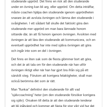
studerande upprörd. Det finns en risk att den studerande
under en övning kan bli arg, eller upprörd. Om detta inträffar,
måste coachen hjälpa den studerande igenom upprördheten
snarare än att avsluta övningen och lämna den studerande i
svårigheten. I ett sådant fall skulle det faktiskt göra den
studerande mer upprörd om man bara lämnade honom
sittande där, än att få honom igenom övningen. Avsikten med
övningen är att lära den studerande att kommunicera, och en
eventuell upprördhet har inte med själva övningen att göra
och ingår inte som en del i övningen.
Det finns en liten sak som de flesta glömmer bort att göra,
och det är att tala om för den studerande när han utför
övningen riktigt eller när han har gjort bra ifrån sig på ett
särskilt steg. Förutom att korrigera felaktigheter, skall man
också berömma det som är rätt.
Man ”flunkar” definitivt den studerande för allt vad
”självcoachning” heter (om den studerande försöker korrigera
sig själv). Orsaken till detta är att den studerande tenderar
att bli inåtvänd och kommer att fästa för stor vikt vid hur det