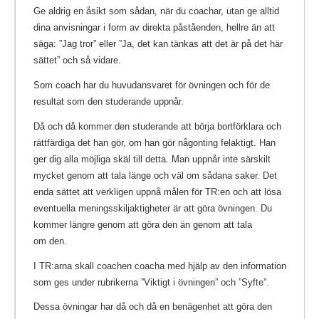
Ge aldrig en åsikt som sådan, när du coachar, utan ge alltid
dina anvisningar i form av direkta påståenden, hellre än att
säga: ”Jag tror” eller ”Ja, det kan tänkas att det är på det här
sättet” och så vidare.
Som coach har du huvudansvaret för övningen och för de
resultat som den studerande uppnår.
Då och då kommer den studerande att börja bortförklara och
rättfärdiga det han gör, om han gör någonting felaktigt. Han
ger dig alla möjliga skäl till detta. Man uppnår inte särskilt
mycket genom att tala länge och väl om sådana saker. Det
enda sättet att verkligen uppnå målen för TR:en och att lösa
eventuella meningsskiljaktigheter är att göra övningen. Du
kommer längre genom att göra den än genom att tala
om den.
I TR:arna skall coachen coacha med hjälp av den information
som ges under rubrikerna ”Viktigt i övningen” och ”Syfte”.
Dessa övningar har då och då en benägenhet att göra den