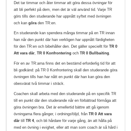
Det tar timmar och åter timmar att göra dessa övningar för
att bli perfekt på dem, men det är väl använd tid. Varje TR
görs tills den studerande har uppnått syftet med övningen
och kan
göra
den TR:en.
En studerande kan spendera många timmar på en TR innan
han når den punkt där han verkligen har uppnått färdigheten
för den TR:en och bibehåller den. Det gäller speciellt för
TR 0
Att vara där
,
TR 0 Konfrontering
och
TR 0 Bullbaiting
.
För en av TR:arna finns det en bestämd erforderlig tid för att
bli godkänd: på TR 0 Konfrontering skall den studerande göra
övningen tills han har nått en punkt där han kan göra den
obesvärat två timmar i sträck.
Coachen skall arbeta med den studerande på en specifik TR
till en punkt där den studerande når en förbättrad förmåga att
göra övningen bra. Det är emellertid bättre att gå igenom
övningarna flera gånger, i ordningsföljd, från
TR 0 Att vara
där
till
TR 4
, och bli hårdare för varje gång, än att hålla på
med en övning i evighet, eller att man som coach är så hård i