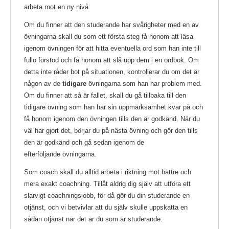
arbeta mot en ny nivå.
Om du finner att den studerande har svårigheter med en av
övningarna skall du som ett första steg få honom att läsa
igenom övningen för att hitta eventuella ord som han inte till
fullo förstod och få honom att slå upp dem i en ordbok. Om
detta inte råder bot på situationen, kontrollerar du om det är
någon av de
tidigare
övningarna som han har problem med.
Om du finner att så är fallet, skall du gå tillbaka till den
tidigare övning som han har sin uppmärksamhet kvar på och
få honom igenom den övningen tills den är godkänd. När du
väl har gjort det, börjar du på nästa övning och gör den tills
den är godkänd och gå sedan igenom de
efterföljande övningarna.
Som coach skall du alltid arbeta i riktning mot bättre och
mera exakt coachning. Tillåt aldrig dig själv att utföra ett
slarvigt coachningsjobb, för då gör du din studerande en
otjänst, och vi betvivlar att du själv skulle uppskatta en
sådan otjänst när det är du som är studerande.