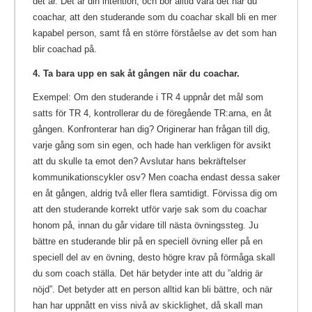
det är. Det är din intention, och bör alltid vara det när du
coachar, att den studerande som du coachar skall bli en mer
kapabel person, samt få en större förståelse av det som han
blir coachad på.
4. Ta bara upp en sak åt gången när du coachar.
Exempel: Om den studerande i TR 4 uppnår det mål som
satts för TR 4, kontrollerar du de föregående TR:arna, en åt
gången. Konfronterar han dig? Originerar han frågan till dig,
varje gång som sin egen, och hade han verkligen för avsikt
att du skulle ta emot den? Avslutar hans bekräftelser
kommunikationscykler osv? Men coacha endast dessa saker
en åt gången, aldrig två eller flera samtidigt. Förvissa dig om
att den studerande korrekt utför varje sak som du coachar
honom på, innan du går vidare till nästa övningssteg. Ju
bättre en studerande blir på en speciell övning eller på en
speciell del av en övning, desto högre krav på förmåga skall
du som coach ställa. Det här betyder inte att du ”aldrig är
nöjd”. Det betyder att en person alltid kan bli bättre, och när
han har uppnått en viss nivå av skicklighet, då skall man