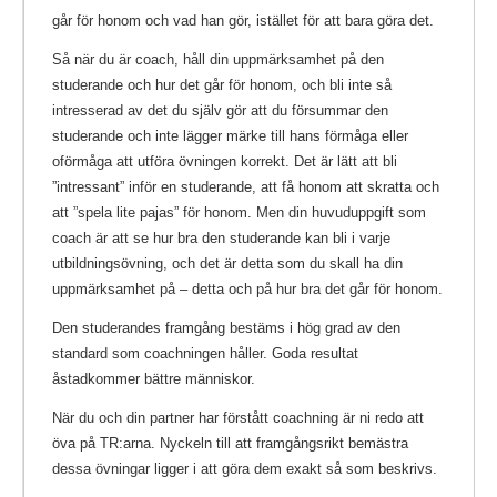
går för honom och vad han gör, istället för att bara göra det.
Så när du är coach, håll din uppmärksamhet på den
studerande och hur det går för honom, och bli inte så
intresserad av det du själv gör att du försummar den
studerande och inte lägger märke till hans förmåga eller
oförmåga att utföra övningen korrekt. Det är lätt att bli
”intressant” inför en studerande, att få honom att skratta och
att ”spela lite pajas” för honom. Men din huvuduppgift som
coach är att se hur bra den studerande kan bli i varje
utbildningsövning, och det är detta som du skall ha din
uppmärksamhet på – detta och på hur bra det går för honom.
Den studerandes framgång bestäms i hög grad av den
standard som coachningen håller. Goda resultat
åstadkommer bättre människor.
När du och din partner har förstått coachning är ni redo att
öva på TR:arna. Nyckeln till att framgångsrikt bemästra
dessa övningar ligger i att göra dem exakt så som beskrivs.