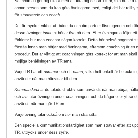
Så innan du ger dig i kast med att lära dig dessa TR:ar, ska du leta 
annan person som du kan göra övningarna med, enligt det här rollby
för
studerande
och
coach
.
Det är mycket viktigt att både du och din partner läser igenom och för
dessa övningar
innan
ni börjar öva på dem. Efter övningarna följer et
förklarar hur man coachar någon korrekt. Detta bör också noggrant s
förstås innan man börjar med övningarna, eftersom coachning är en
procedur. Det är viktigt att coachningen görs korrekt för att man skall
möjliga behållningen av TR:arna.
Varje TR har ett
nummer
och ett
namn
, vilka helt enkelt är beteckni
använder när man hänvisar till dem.
Kommandona
är de talade direktiv som används när man börjar, håll
och avslutar övningen under coachningen, och de frågor eller yttran
används när man gör TR:en.
Varje övning talar också om
hur
man ska sitta.
Den speciella kommunikationsfärdighet som man strävar efter att up
TR, uttrycks under dess
syfte
.