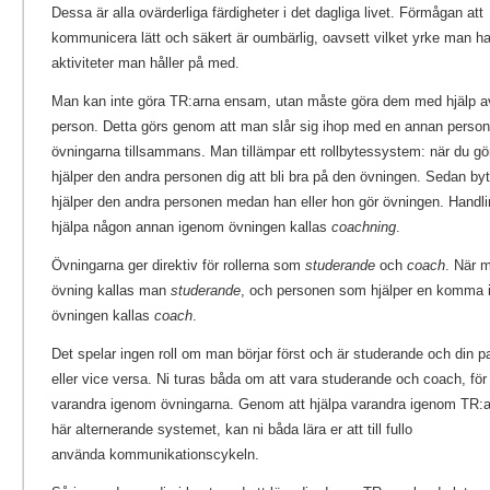
Dessa är alla ovärderliga färdigheter i det dagliga livet. Förmågan att
kommunicera lätt och säkert är oumbärlig, oavsett vilket yrke man har
aktiviteter man håller på med.
Man kan inte göra TR:arna ensam, utan måste göra dem med hjälp a
person. Detta görs genom att man slår sig ihop med en annan person
övningarna tillsammans. Man tillämpar ett rollbytessystem: när du gö
hjälper den andra personen dig att bli bra på den övningen. Sedan byt
hjälper den andra personen medan han eller hon gör övningen. Handli
hjälpa någon annan igenom övningen kallas
coachning
.
Övningarna ger direktiv för rollerna som
studerande
och
coach
. När 
övning kallas man
studerande
, och personen som hjälper en komma
övningen kallas
coach
.
Det spelar ingen roll om man börjar först och är studerande och din p
eller vice versa. Ni turas båda om att vara studerande och coach, för 
varandra igenom övningarna. Genom att hjälpa varandra igenom TR:
här alternerande systemet, kan ni båda lära er att till fullo
använda kommunikationscykeln.