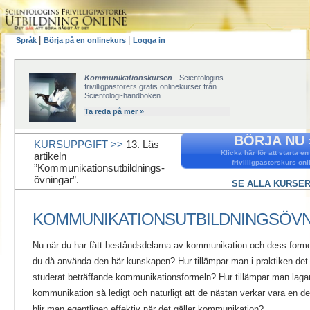
|
|
Språk
Börja på en onlinekurs
Logga in
Kommunikationskursen
- Scientologins
frivilligpastorers gratis onlinekurser från
Scientologi-handboken
Ta reda på mer »
BÖRJA NU 
KURSUPPGIFT >>
13. Läs
Klicka här för att starta en
artikeln
frivilligpastorskurs onl
”Kommunikationsutbildnings­
övningar”.
SE ALLA KURSER
KOMMUNIKATIONSUTBILDNINGSÖV
Nu när du har fått beståndsdelarna av kommunikation och dess formel
du då använda den här kunskapen? Hur tillämpar man i praktiken det 
studerat beträffande kommunikationsformeln? Hur tillämpar man lagar
kommunikation så ledigt och naturligt att de nästan verkar vara en d
blir man egentligen effektiv när det gäller kommunikation?