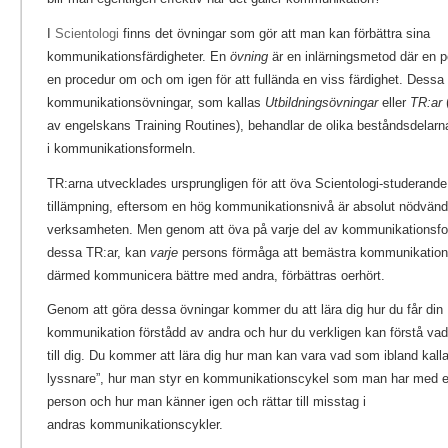
I
Scientologi
finns det övningar som gör att man kan förbättra sina
kommunikationsfärdigheter. En
övning
är en inlärningsmetod där en p
en procedur om och om igen för att fullända en viss färdighet. Dessa
kommunikationsövningar, som kallas
Utbildningsövningar
eller
TR:ar
(
av engelskans Training Routines), behandlar de olika beståndsdelarn
i kommunikationsformeln.
TR:arna utvecklades ursprungligen för att öva Scientologi-studerande 
tillämpning, eftersom en hög kommunikationsnivå är absolut nödvändi
verksamheten. Men genom att öva på varje del av kommunikationsf
dessa TR:ar, kan
varje
persons förmåga att bemästra kommunikation
därmed kommunicera bättre med andra, förbättras oerhört.
Genom att göra dessa övningar kommer du att lära dig hur du får din
kommunikation förstådd av andra och hur du verkligen kan förstå va
till dig. Du kommer att lära dig hur man kan vara vad som ibland kalla
lyssnare”, hur man styr en kommunikationscykel som man har med 
person och hur man känner igen och rättar till misstag i
andras kommunikationscykler.