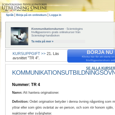
|
|
Språk
Börja på en onlinekurs
Logga in
Kommunikationskursen
- Scientologins
frivilligpastorers gratis onlinekurser från
Scientologi-handboken
Ta reda på mer »
BÖRJA NU 
KURSUPPGIFT >>
21. Läs
Klicka här för att starta en
avsnittet ”TR 4”.
frivilligpastorskurs onl
SE ALLA KURSER
KOMMUNIKATIONSUTBILDNINGSÖV
Nummer: TR 4
Namn:
Att hantera originationer.
Definition:
Ordet
origination
betyder i denna övning någonting som m
yttrar eller som görs oväntat av en person, och som rör honom själv, 
reaktioner eller svårigheter.