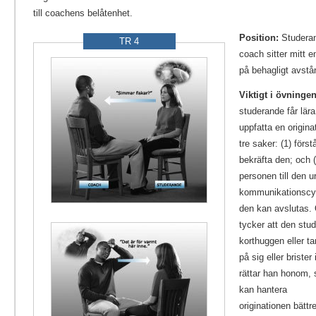
till coachens belåtenhet.
Position:
Studera
TR 4
coach sitter mitt 
på behagligt avstå
Viktigt i övningen
studerande får lära
uppfatta en origina
tre saker: (1) först
bekräfta den; och (
personen till den u
kommunikationscyk
den kan avslutas
tycker att den stu
korthuggen eller tar
på sig eller brister 
rättar han honom, 
kan hantera
originationen bättre