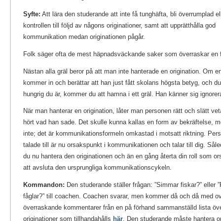
Syfte:
Att lära den studerande att inte få tunghäfta, bli överrumplad el
kontrollen till följd av någons originationer, samt att upprätthålla god
kommunikation medan originationen pågår.
Folk säger ofta de mest häpnadsväckande saker som överraskar en fu
Nästan alla gräl beror på att man inte hanterade en origination. Om e
kommer in och berättar att han just fått skolans högsta betyg, och du
hungrig du är, kommer du att hamna i ett gräl. Han känner sig ignorer
När man hanterar en origination, låter man personen rätt och slätt ve
hört vad han sade. Det skulle kunna kallas en form av bekräftelse, m
inte; det är kommunikationsformeln omkastad i motsatt riktning. Per
talade till är nu orsakspunkt i kommunikationen och talar till dig. Så
du nu hantera den originationen och än en gång återta din roll som or
att avsluta den ursprungliga kommunikationscykeln.
Kommandon:
Den studerande ställer frågan: ”Simmar fiskar?” eller ”
fåglar?” till coachen. Coachen svarar, men kommer då och då med o
överraskande kommentarer från en på förhand sammanställd lista öv
originationer som tillhandahålls
här
. Den studerande måste hantera or