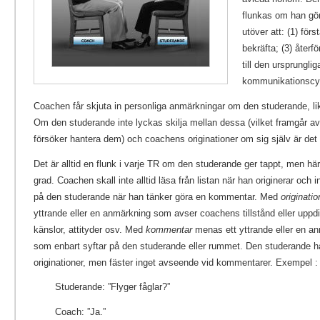
flunkas om han gö
utöver att: (1) först
bekräfta; (3) återf
till den ursprunglig
kommunikationscy
Coachen får skjuta in personliga anmärkningar om den studerande, li
Om den studerande inte lyckas skilja mellan dessa (vilket framgår av
försöker hantera dem) och coachens originationer om sig själv är det 
Det är alltid en flunk i varje TR om den studerande ger tappt, men hä
grad. Coachen skall inte alltid läsa från listan när han originerar och int
på den studerande när han tänker göra en kommentar. Med
originatio
yttrande eller en anmärkning som avser coachens tillstånd eller uppdi
känslor, attityder osv. Med
kommentar
menas ett yttrande eller en a
som enbart syftar på den studerande eller rummet. Den studerande h
originationer, men fäster inget avseende vid kommentarer. Exempel :
Studerande: ”Flyger fåglar?”
Coach: ”Ja.”