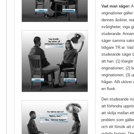
Vad man säger:
Al
originationer gälle
dennes åsikter, rea
svårigheter, inga g
studerande. Annar
säger samma sake
tidigare TR:ar. Va
studerande säger 
att han: (1) klargör
originationen; (2) b
originationen; (3) 
frågan. Allt utöver 
en flunk.
Den studerande må
att förhindra upprö
att skilja mellan ett
problem som gälle
och ett försök att r
avleda honom. De