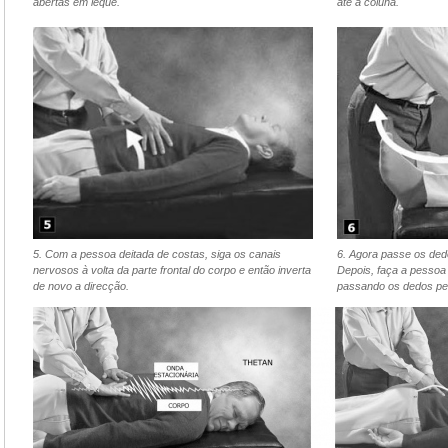
abertas em leque.
até à coluna.
5. Com a pessoa deitada de costas, siga os canais
6. Agora passe os ded
nervosos à volta da parte frontal do corpo e então inverta
Depois, faça a pessoa
de novo a direcção.
passando os dedos pel