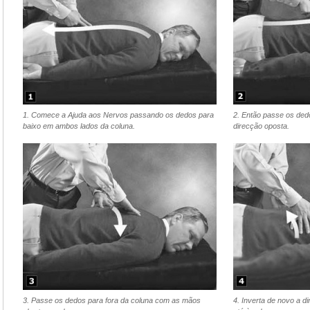
1. Comece a Ajuda aos Nervos passando os dedos para
2. Então passe os ded
baixo em ambos lados da coluna.
direcção oposta.
3. Passe os dedos para fora da coluna com as mãos
4. Inverta de novo a 