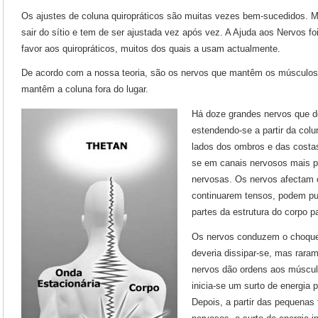
Os ajustes de coluna quiropráticos são muitas vezes bem-sucedidos. M
sair do sítio e tem de ser ajustada vez após vez. A Ajuda aos Nervos f
favor aos quiropráticos, muitos dos quais a usam actualmente.
De acordo com a nossa teoria, são os nervos que mantêm os músculos 
mantêm a coluna fora do lugar.
Há doze grandes nervos que de
estendendo-se a partir da col
lados dos ombros e das costa
se em canais nervosos mais 
nervosas. Os nervos afectam 
continuarem tensos, podem pux
partes da estrutura do corpo pa
Os nervos conduzem o choque
deveria dissipar-se, mas rara
nervos dão ordens aos múscu
inicia-se um surto de energia 
Depois, a partir das pequenas