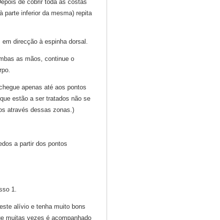
epois de cobrir toda as costas
à parte inferior da mesma) repita
em direcção à espinha dorsal.
ambas as mãos, continue o
rpo.
, chegue apenas até aos pontos
que estão a ser tratados não se
os através dessas zonas.)
dos a partir dos pontos
sso 1.
ste alívio e tenha muito bons
que muitas vezes é acompanhado