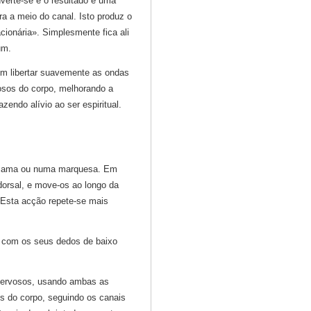
nverte-se e o resultado é uma
a a meio do canal. Isto produz o
ionária». Simplesmente fica ali
um.
em libertar suavemente as ondas
osos do corpo, melhorando a
endo alívio ao ser espiritual.
a cama ou numa marquesa. Em
dorsal, e move-os ao longo da
Esta acção repete-se mais
s com os seus dedos de baixo
nervosos, usando ambas as
 do corpo, seguindo os canais