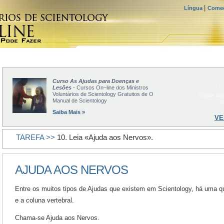
|
Língua
Comec
Curso As Ajudas para Doenças e
CO
Lesões
- Cursos On–line dos Ministros
Voluntários de Scientology Gratuitos de O
Clique aq
Manual de Scientology
M
Saiba Mais »
VE
TAREFA >>
10. Leia «Ajuda aos Nervos».
AJUDA AOS NERVOS
Entre os muitos tipos de Ajudas que existem em Scientology, há uma qu
e a coluna vertebral.
Chama-se Ajuda aos Nervos.