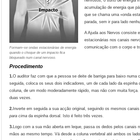
nervosos, o surto de energia i
acumulação de energia que pár
que se chama uma «onda estac
parada, sem ir para lado nenh
A Ajuda aos Nervos consiste 
estacionárias nos canais nerv
comunicação com o corpo e traz
Formam–se ondas estacionárias de energia
quando o choque de um impacto fica
bloqueado num canal nervoso.
Procedimento
1.
O auditor faz com que a pessoa se deite de barriga para baixo num
seguida, coloca os seus dois indicadores, um de cada lado da espinha 
coluna, de um modo moderadamente rápido, mas não com muita força. 
duas vezes.
2.
Inverte em seguida a sua acção original, seguindo os mesmos canai
para cima
da espinha dorsal. Isto é feito três vezes.
3.
Logo com a sua mão aberta em leque, passa os dedos pelos canais 
mãos ao mesmo tempo. Vá desde a coluna vertebral até ambos os lados