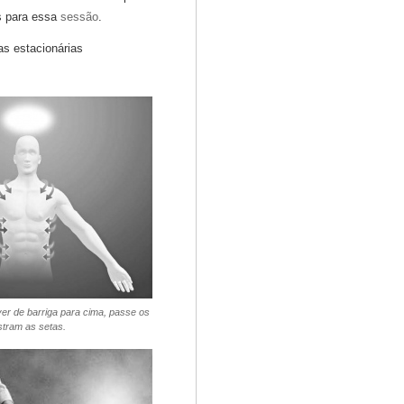
s para essa
sessão
.
s estacionárias
er de barriga para cima, passe os
tram as setas.