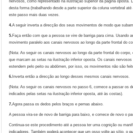
nervosos, como representado na ilustração superior da página oposta. D
desta forma (trabalhando desde a parte superior da coluna vertebral até 
este passo mais duas vezes.
4.
A seguir inverta a direcção dos seus movimentos de modo que subam 
5.
Faça então com que a pessoa se vire de barriga para cima. Usando 
movimento paralelo aos canais nervosos ao longo da parte frontal do co
(Nota: Ao seguir os canais nervosos ao longo da parte frontal do corpo
que marcam as setas na ilustração inferior oposta. Os canais nervosos 
estendem pelo peito ou abdómen, por isso, os movimentos não são feit
6.
Inverta então a direcção ao longo desses mesmos canais nervosos.
(Nota: Ao seguir os canais nervosos no passo 6, comece a passar os de
indicados pelas setas na ilustração inferior oposta, até às costas).
7.
Agora passa os dedos pelos braços e pernas abaixo.
A pessoa vira-se de novo de barriga para baixo, e comece de novo o pa
Continua-se este procedimento até a pessoa ter uma cognição ou manife
indicadores. Também poderá acontecer que um osso volte ao sítio, o 