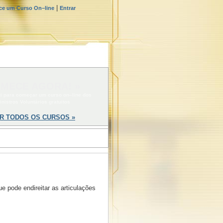
|
e um Curso On–line
Entrar
MECE AGORA! »
ui para começar um curso on–line dos
inistros Voluntários gratuitos
R TODOS OS CURSOS »
e pode endireitar as articulações