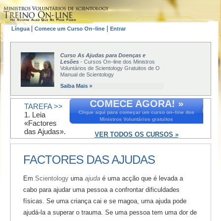
|
|
Língua
Comece um Curso On–line
Entrar
Curso As Ajudas para Doenças e
Lesões
- Cursos On–line dos Ministros
Voluntários de Scientology Gratuitos de O
Manual de Scientology
Saiba Mais »
COMECE AGORA! »
TAREFA >>
Clique aqui para começar um curso on–line dos
1. Leia
Ministros Voluntários gratuitos
«Factores
das Ajudas».
VER TODOS OS CURSOS »
FACTORES DAS AJUDAS
Em
Scientology
uma
ajuda
é uma acção que é levada a
cabo para ajudar uma pessoa a confrontar dificuldades
físicas. Se uma criança cai e se magoa, uma ajuda pode
ajudá-la a superar o trauma. Se uma pessoa tem uma dor de