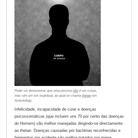
Pode–se demonstrar que uma pessoa
não
é um corpo,
mas sim um ser espiritual, ao qual se chama
thetan
em
Scientology.
Infelicidade, incapacidade de curar e doenças
psicossomáticas (que incluem uns 70 por cento das doenças
do Homem) são melhor manejadas dirigindo-se directamente
ao thetan. Doenças causadas por bactérias reconhecidas e
ferimentos por acidente são melhor tratados por meios