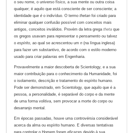
o seu nome, o universo físico, a sua mente ou outra coisa
qualquer; é aquilo que está consciente de ser consciente; a
identidade que
é
o indivíduo. O termo
thetan
foi criado para
eliminar qualquer confusão possível com conceitos mais
antigos, conceitos inválidos. Provém da letra grega
theta
que
os gregos usavam para representar o
pensamento
ou talvez
o
espírito,
ao qual se acrescentou um
n
(na língua inglesa)
para fazer um substantivo, de acordo com o estilo moderno
usado para criar palavras em Engenharia.
Provavelmente a maior descoberta de Scientology, e a sua
maior contribuição para o conhecimento da Humanidade, foi
o isolamento, descrição e tratamento do espírito humano.
Pode ser demonstrado, em Scientology, que aquilo que é a
pessoa, a personalidade, é separável do corpo e da mente
de uma forma volitiva, sem provocar a morte do corpo ou
desarranjo mental.
Em épocas passadas, houve uma controvérsia considerável
acerca da alma ou espírito humano. E diversas tentativas
para controlar o Homem foram eficazes devido à sua