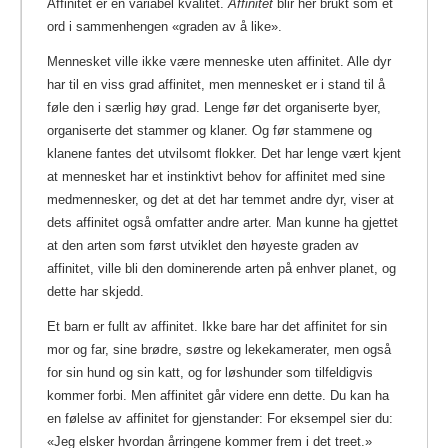
Affinitet er en variabel kvalitet.
Affinitet
blir her brukt som et
ord i sammenhengen «graden av å like».
Mennesket ville ikke være menneske uten affinitet. Alle dyr
har til en viss grad affinitet, men mennesket er i stand til å
føle den i særlig høy grad. Lenge før det organiserte byer,
organiserte det stammer og klaner. Og før stammene og
klanene fantes det utvilsomt flokker. Det har lenge vært kjent
at mennesket har et instinktivt behov for affinitet med sine
medmennesker, og det at det har temmet andre dyr, viser at
dets affinitet også omfatter andre arter. Man kunne ha gjettet
at den arten som først utviklet den høyeste graden av
affinitet, ville bli den dominerende arten på enhver planet, og
dette har skjedd.
Et barn er fullt av affinitet. Ikke bare har det affinitet for sin
mor og far, sine brødre, søstre og lekekamerater, men også
for sin hund og sin katt, og for løshunder som tilfeldigvis
kommer forbi. Men affinitet går videre enn dette. Du kan ha
en følelse av affinitet for gjenstander: For eksempel sier du:
«Jeg elsker hvordan årringene kommer frem i det treet.»