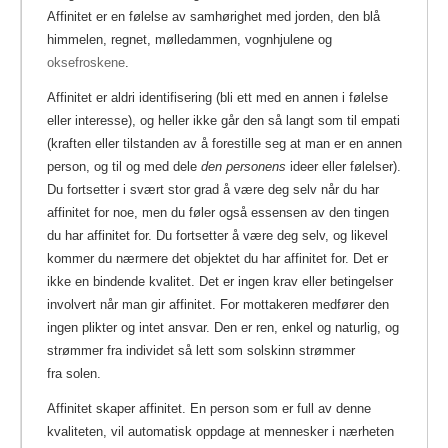
Affinitet er en følelse av samhørighet med jorden, den blå
himmelen, regnet, mølledammen, vognhjulene og
oksefroskene
.
Affinitet er aldri identifisering (bli ett med en annen i følelse
eller interesse), og heller ikke går den så langt som til empati
(kraften eller tilstanden av å forestille seg at man er en annen
person, og til og med dele
den personens
ideer eller følelser).
Du fortsetter i svært stor grad å være deg selv når du har
affinitet for noe, men du føler også essensen av den tingen
du har affinitet for. Du fortsetter å være deg selv, og likevel
kommer du nærmere det objektet du har affinitet for. Det er
ikke en bindende kvalitet. Det er ingen krav eller betingelser
involvert når man gir affinitet. For mottakeren medfører den
ingen plikter og intet ansvar. Den er ren, enkel og naturlig, og
strømmer fra individet så lett som solskinn strømmer
fra solen.
Affinitet skaper affinitet. En person som er full av denne
kvaliteten, vil automatisk oppdage at mennesker i nærheten