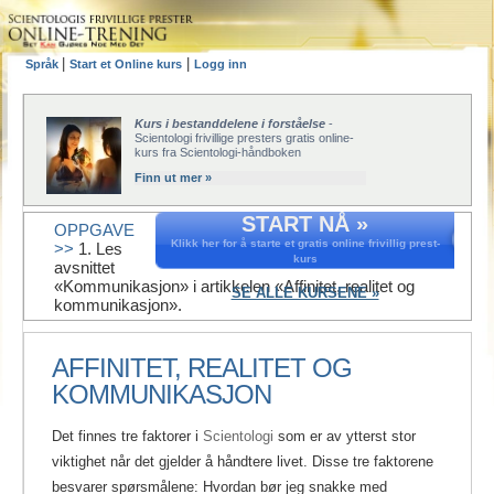
|
|
Språk
Start et Online kurs
Logg inn
Kurs i bestanddelene i forståelse
-
Scientologi frivillige presters gratis online-
kurs fra Scientologi-håndboken
Finn ut mer »
START NÅ »
OPPGAVE
Klikk her for å starte et gratis online frivillig prest-
>>
1. Les
kurs
avsnittet
«Kommunikasjon» i artikkelen «Affinitet, realitet og
SE ALLE KURSENE »
kommunikasjon».
AFFINITET, REALITET OG
KOMMUNIKASJON
Det finnes tre faktorer i
Scientologi
som er av ytterst stor
viktighet når det gjelder å håndtere livet. Disse tre faktorene
besvarer spørsmålene: Hvordan bør jeg snakke med