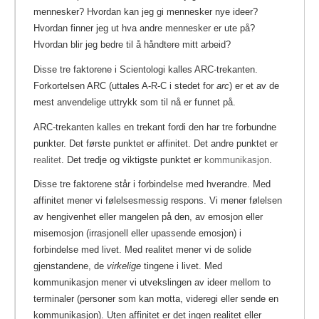
mennesker? Hvordan kan jeg gi mennesker nye ideer?
Hvordan finner jeg ut hva andre mennesker er ute på?
Hvordan blir jeg bedre til å håndtere mitt arbeid?
Disse tre faktorene i Scientologi kalles ARC-trekanten.
Forkortelsen ARC (uttales A-R-C i stedet for
arc
) er et av de
mest anvendelige uttrykk som til nå er funnet på.
ARC-trekanten kalles en trekant fordi den har tre forbundne
punkter. Det første punktet er affinitet. Det andre punktet er
realitet
. Det tredje og viktigste punktet er
kommunikasjon
.
Disse tre faktorene står i forbindelse med hverandre. Med
affinitet mener vi følelsesmessig respons. Vi mener følelsen
av hengivenhet eller mangelen på den, av emosjon eller
misemosjon (irrasjonell eller upassende emosjon) i
forbindelse med livet. Med realitet mener vi de solide
gjenstandene, de
virkelige
tingene i livet. Med
kommunikasjon mener vi utvekslingen av ideer mellom to
terminaler (personer som kan motta, videregi eller sende en
kommunikasjon). Uten affinitet er det ingen realitet eller