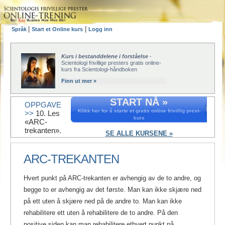
|
|
Språk
Start et Online kurs
Logg inn
Kurs i bestanddelene i forståelse
-
Scientologi frivillige presters gratis online-
kurs fra Scientologi-håndboken
Finn ut mer »
START NÅ »
OPPGAVE
Klikk her for å starte et gratis online frivillig prest-
>>
10. Les
kurs
«ARC-
trekanten».
SE ALLE KURSENE »
ARC-TREKANTEN
Hvert punkt på ARC-trekanten er avhengig av de to andre, og
begge to er avhengig av det første. Man kan ikke skjære ned
på ett uten å skjære ned på de andre to. Man kan ikke
rehabilitere ett uten å rehabilitere de to andre. På den
positive siden kan man rehabilitere ethvert punkt på