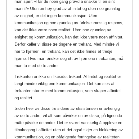
man spør: «Har du noen gang prøvd å snakke til en sint
mann?» Uten en høy grad av affinitet og uten noe grunnlag
av enighet, er det ingen kommunikasjon. Uten
kommunikasjon og noe grunnlag av følelsesmessig respons,
kan det ikke være noen realitet. Uten noe grunnlag av
enighet og kommunikasjon, kan det ikke være noen affinitet.
Derfor kaller vi disse tre tingene en trekant. Med mindre vi
har to hjørner i en trekant, kan det ikke finnes et tredje
hjørne. Hvis man ønsker seg ett av hjørnene i trekanten, må
man ta med de to andre.
Trekanten er ikke en
likesidet
trekant. Affinitet og realitet er
langt mindre viktig enn kommunikasjon. Det kan sies at
trekanten starter med kommunikasjon, som skaper affinitet
og realitet.
Siden hver av disse tre sidene av eksistensen er avhengig
av de to andre, vil alt som påvirker en av disse, på lignende
måte påvirke de andre. Det er svært vanskelig å oppleve en
tilbakegang i affinitet uten at det også skjer en blokkering av
kommunikasjon, og en påfølgende forringelse av realiteten.