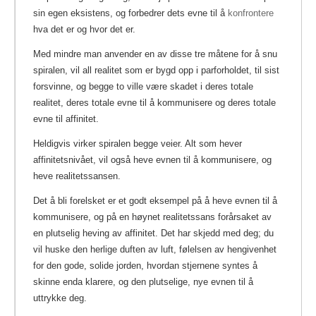
sin egen eksistens, og forbedrer dets evne til å
konfrontere
hva det er og hvor det er.
Med mindre man anvender en av disse tre måtene for å snu
spiralen, vil all realitet som er bygd opp i parforholdet, til sist
forsvinne, og begge to ville være skadet i deres totale
realitet, deres totale evne til å kommunisere og deres totale
evne til affinitet.
Heldigvis virker spiralen begge veier. Alt som hever
affinitetsnivået, vil også heve evnen til å kommunisere, og
heve realitetssansen.
Det å bli forelsket er et godt eksempel på å heve evnen til å
kommunisere, og på en høynet realitetssans forårsaket av
en plutselig heving av affinitet. Det har skjedd med deg; du
vil huske den herlige duften av luft, følelsen av hengivenhet
for den gode, solide jorden, hvordan stjernene syntes å
skinne enda klarere, og den plutselige, nye evnen til å
uttrykke deg.