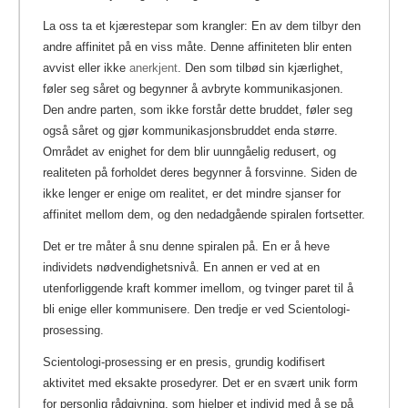
La oss ta et kjærestepar som krangler: En av dem tilbyr den
andre affinitet på en viss måte. Denne affiniteten blir enten
avvist eller ikke
anerkjent
.
Den som tilbød sin kjærlighet,
føler seg såret og begynner å avbryte kommunikasjonen.
Den andre parten, som ikke forstår dette bruddet, føler seg
også såret og gjør kommunikasjonsbruddet enda større.
Området av enighet for dem blir uunngåelig redusert, og
realiteten på forholdet deres begynner å forsvinne. Siden de
ikke lenger er enige om realitet, er det mindre sjanser for
affinitet mellom dem, og den nedadgående spiralen fortsetter.
Det er tre måter å snu denne spiralen på. En er å heve
individets nødvendighetsnivå. En annen er ved at en
utenforliggende kraft kommer imellom, og tvinger paret til å
bli enige eller kommunisere. Den tredje er ved Scientologi-
prosessing.
Scientologi-prosessing er en presis, grundig kodifisert
aktivitet med eksakte prosedyrer. Det er en svært unik form
for personlig rådgivning, som hjelper et individ med å se på