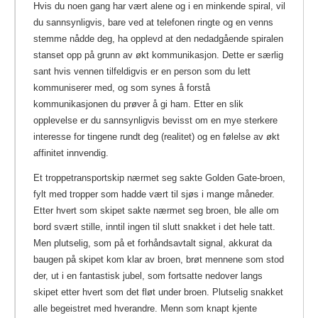
Hvis du noen gang har vært alene og i en minkende spiral, vil
du sannsynligvis, bare ved at telefonen ringte og en venns
stemme nådde deg, ha opplevd at den nedadgående spiralen
stanset opp på grunn av økt kommunikasjon. Dette er særlig
sant hvis vennen tilfeldigvis er en person som du lett
kommuniserer med, og som synes å forstå
kommunikasjonen du prøver å gi ham. Etter en slik
opplevelse er du sannsynligvis bevisst om en mye sterkere
interesse for tingene rundt deg (realitet) og en følelse av økt
affinitet innvendig.
Et troppetransportskip nærmet seg sakte Golden Gate-broen,
fylt med tropper som hadde vært til sjøs i mange måneder.
Etter hvert som skipet sakte nærmet seg broen, ble alle om
bord svært stille, inntil ingen til slutt snakket i det hele tatt.
Men plutselig, som på et forhåndsavtalt signal, akkurat da
baugen på skipet kom klar av broen, brøt mennene som stod
der, ut i en fantastisk jubel, som fortsatte nedover langs
skipet etter hvert som det fløt under broen. Plutselig snakket
alle begeistret med hverandre. Menn som knapt kjente