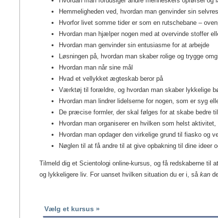
Hvordan man forudsiger andre menneskers opførsel og l
Hemmeligheden ved, hvordan man genvinder sin selvre
Hvorfor livet somme tider er som en rutschebane – ove
Hvordan man hjælper nogen med at overvinde stoffer ell
Hvordan man genvinder sin entusiasme for at arbejde
Løsningen på, hvordan man skaber rolige og trygge omg
Hvordan man når sine mål
Hvad et vellykket ægteskab beror på
Værktøj til forældre, og hvordan man skaber lykkelige bø
Hvordan man lindrer lidelserne for nogen, som er syg ell
De præcise formler, der skal følges for at skabe bedre ti
Hvordan man organiserer en hvilken som helst aktivitet, 
Hvordan man opdager den virkelige grund til fiasko og v
Nøglen til at få andre til at give opbakning til dine ideer
Tilmeld dig et Scientologi online-kursus, og få redskaberne til a
og lykkeligere liv. For uanset hvilken situation du er i, så
kan
de
Vælg et kursus »