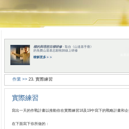
標的與理想目標研修
- 取自《山達基手冊》
的免費山達基志願牧師線上研修
點選這
瞭解更多＞＞
作業 >>
23. 實際練習
實際練習
寫出一天的作戰計畫以推動你在實際練習18及19中寫下的戰略計畫和企
在下面寫下你所做的：