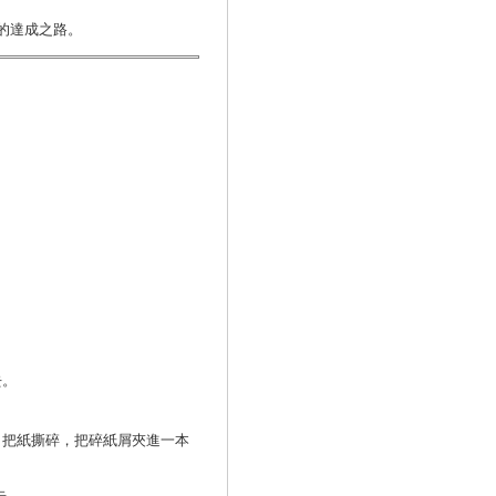
的達成之路。
去。
 把紙撕碎，把碎紙屑夾進一本
去。