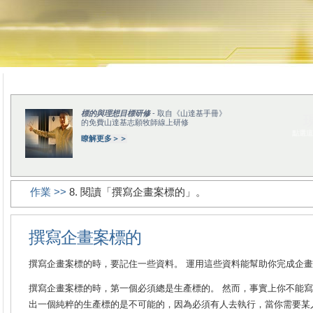
標的與理想目標研修
- 取自《山達基手冊》
的免費山達基志願牧師線上研修
點選這
瞭解更多＞＞
作業 >>
8. 閱讀「撰寫企畫案標的」。
撰寫企畫案標的
撰寫企畫案標的時，要記住一些資料。 運用這些資料能幫助你完成企
撰寫企畫案標的時，第一個必須總是生產標的。 然而，事實上你不能寫
出一個純粹的生產標的是不可能的，因為必須有人去執行，當你需要某