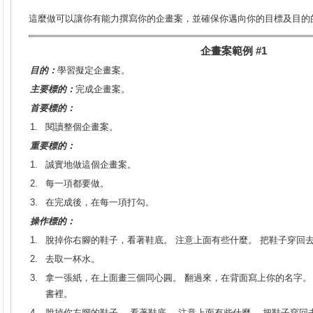
這麼做可以讓你有能力撰寫你的企畫案，並確保你邁向你的目標及目的
企畫案範例 #1
目的：
學習擬定企畫案。
主要標的：
完成企畫案。
首要標的：
1.
閱讀整個企畫案。
重要標的：
1.
誠實地做這個企畫案。
2.
每一項都要做。
3.
在完成後，在每一項打勾。
操作標的：
1.
脫掉你右腳的鞋子，看著鞋底。 注意上面有些什麼。 把鞋子穿回
2.
去取一杯水。
3.
拿一張紙，在上面畫三個同心圓。 翻過來，在背面寫上你的名字。
書裡。
4.
脫掉你左腳的鞋子。 看著鞋底。 注意上面有些什麼。 把鞋子穿回