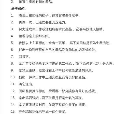
2.
確實生產所必須的產品。
操作標的：
1.
表現出很忙碌的樣子，但其實沒做什麼事。
2.
再做一次，但這次要更具說服力。
3.
努力達成你工作或活動所要求的產品， 必要時找他人協助。
4.
整理你桌上的那些紙。
5.
依照以上主要標的，拿出一張紙， 寫下第四點是否為生產活動。
6.
找出一份對獲得你自己的產品沒有助益的紙張或報告。
7.
回答它。
8.
拿起首要標的所要求準備的第二張紙， 寫下為何第七點十分合理
9.
拿第三張紙，擬出你在工作中如何收受溝通的訊息。
10.
找出一件你工作中正確完整且品質良好的產品。
11.
將它送出。
12.
回顧整個操作標的，看看哪一部分讓你有最好的感覺。
13.
拿出第四張紙，寫下生產是否是士氣的基礎。
14.
拿第五張紙當封面，並寫下整個企畫案的摘要。
15.
完全認知到你已完成一個企畫案。