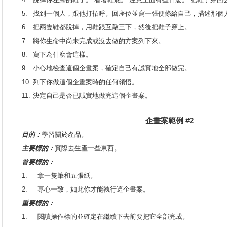
5.
找到一個人，跟他打招呼。回座位並寫一張便條給自己，描述那個
6.
把兩隻鞋都脫掉，用鞋跟互敲三下，然後把鞋子穿上。
7.
將你生命中尚未完成或沒去做的方案列下來。
8.
寫下為什麼會這樣。
9.
小心地檢查這個企畫案，確定自己有誠實地全部做完。
10.
列下你做這個企畫案時的任何領悟。
11.
決定自己是否已誠實地做完這個企畫案。
企畫案範例 #2
目的：
學習關於產品。
主要標的：
實際去生產一些東西。
首要標的：
1.
拿一隻筆和五張紙。
2.
專心一致，如此你才能執行這企畫案。
重要標的：
1.
閱讀操作標的並確定在繼續下去前要把它全部完成。