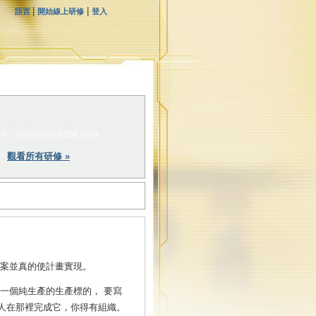
|
|
語言
開始線上研修
登入
現在馬上行動 »
裡，並且開始你的免費線上研修
觀看所有研修 »
畫案並真的使計畫實現。
一個純生產的生產標的， 要寫
人在那裡完成它，你得有組織。