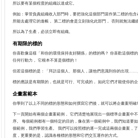
所以要有某個程度的組織以達成它。
例如：掌管負責組織收入部門時，要把強化這個部門當作第二標的包含
所能去處理它的進帳， 第二標的會是立刻強化此部門， 否則就無法繼
所以為了生產，必須立即有組織。
有期限的標的
你喜歡像這樣「和你的環境保持友好關係」的標的嗎？ 你喜歡這個標的
任何行動力， 它根本不算是個標的！
但若這個標的是：「拜訪這個人、那個人，讓他們意識到你的出現……
標的應該是有期限的，也就是可行、可完成的， 如此它們才能使你的
企畫案範本
你學到了以上不同的標的形態和如何撰寫它們後，就可以將企畫案明確
下一頁開始有兩個企畫案範例， 它們清楚地展現出一個標準企畫案中
序。 每個範例都有一個特定的目的，像在第一個範例中，我們知道要
個範例，我們學習生產。 我們可以按照標的逐一完成這兩個企畫案，
度，更重要的是，認識各種標的形態和它們交互運作的方式。