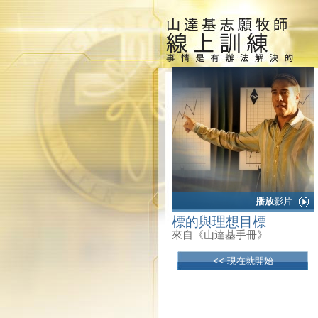
播放
影片
標的與理想目標
來自《山達基手冊》
<< 現在就開始