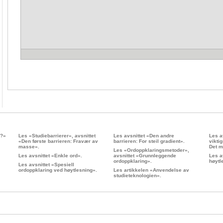
e?»
Les «Studiebarrierer», avsnittet
Les avsnittet «Den andre
Les a
«Den første barrieren: Fravær av
barrieren: For steil gradient».
viktig
masse».
Det m
Les «Ordoppklaringsmetoder»,
Les avsnittet «Enkle ord».
avsnittet «Grunnleggende
Les a
ordoppklaring».
høytl
Les avsnittet «Spesiell
ordoppklaring ved høytlesning».
Les artikkelen «Anvendelse av
studieteknologien».