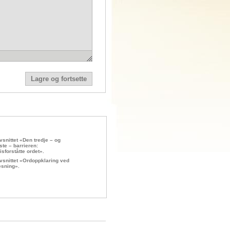
vsnittet «Den tredje – og
ste – barrieren:
isforståtte ordet».
vsnittet «Ordoppklaring ved
esning».