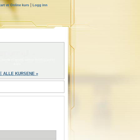
|
tart et Online kurs
Logg inn
START NÅ »
 starte et gratis online frivillig prest-
kurs
E ALLE KURSENE »