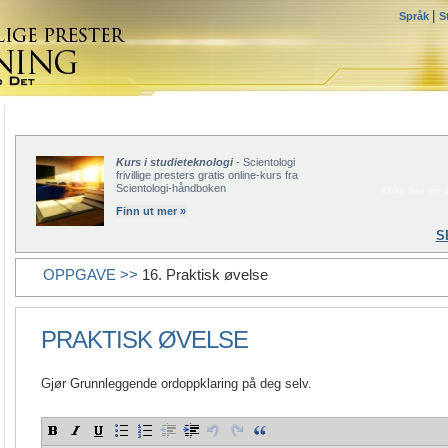
|
Språk
S
Kurs i studieteknologi
- Scientologi
frivillige presters gratis online-kurs fra
Scientologi-håndboken
Klikk her for å
Finn ut mer »
S
OPPGAVE >>
16. Praktisk øvelse
PRAKTISK ØVELSE
Gjør Grunnleggende ordoppklaring på deg selv.