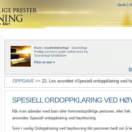
|
Språk
S
Kurs i studieteknologi
- Scientologi
frivillige presters gratis online-kurs fra
Scientologi-håndboken
Klikk her for å
Finn ut mer »
S
OPPGAVE >>
22. Les avsnittet «Spesiell ordoppklaring ved h
SPESIELL ORDOPPKLARING VED HØ
Når man arbeider med barn eller fremmedspråklige personer, eller folk 
anvendes Spesiell ordoppklaring ved høytlesning.
Som i vanlig Ordoppklaring ved høytlesning blir personen bedt om å l