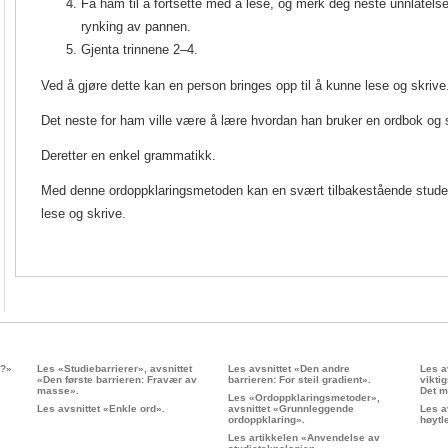
Få ham til å fortsette med å lese, og merk deg neste unnlatelse,
rynking av pannen.
Gjenta trinnene 2–4.
Ved å gjøre dette kan en person bringes opp til å kunne lese og skrive
Det neste for ham ville være å lære hvordan han bruker en ordbok og s
Deretter en enkel grammatikk.
Med denne ordoppklaringsmetoden kan en svært tilbakestående student 
lese og skrive.
e?»
Les «Studiebarrierer», avsnittet
Les avsnittet «Den andre
Les a
«Den første barrieren: Fravær av
barrieren: For steil gradient».
viktig
masse».
Det m
Les «Ordoppklaringsmetoder»,
Les avsnittet «Enkle ord».
avsnittet «Grunnleggende
Les a
ordoppklaring».
høytl
Les artikkelen «Anvendelse av