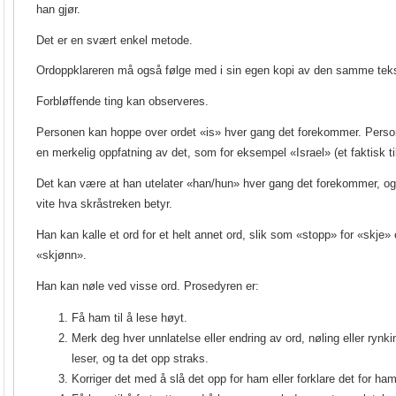
han gjør.
Det er en svært enkel metode.
Ordoppklareren må også følge med i sin egen kopi av den samme teks
Forbløffende ting kan observeres.
Personen kan hoppe over ordet «is» hver gang det forekommer. Person
en merkelig oppfatning av det, som for eksempel «Israel» (et faktisk til
Det kan være at han utelater «han/hun» hver gang det forekommer, og 
vite hva skråstreken betyr.
Han kan kalle et ord for et helt annet ord, slik som «stopp» for «skje» 
«skjønn».
Han kan nøle ved visse ord. Prosedyren er:
Få ham til å lese høyt.
Merk deg hver unnlatelse eller endring av ord, nøling eller ryn
leser, og ta det opp straks.
Korriger det med å slå det opp for ham eller forklare det for ham