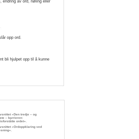
 endring av ord, nøling eller
.
lår opp ord.
bli hjulpet opp til å kunne
vsnittet «Den tredje – og
ste – barrieren:
isforståtte ordet».
vsnittet «Ordoppklaring ved
esning».