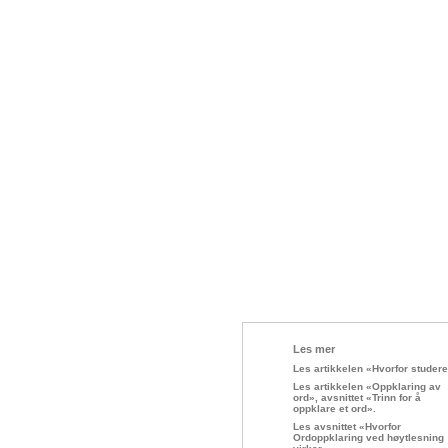
Les mer
Les artikkelen «Hvorfor studer
Les artikkelen «Oppklaring av
ord», avsnittet «Trinn for å
oppklare et ord».
Les avsnittet «Hvorfor
Ordoppklaring ved høytlesning