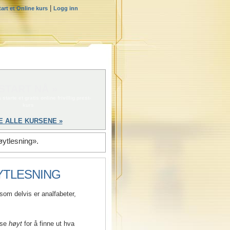
|
tart et Online kurs
Logg inn
START NÅ »
 starte et gratis online frivillig prest-
kurs
E ALLE KURSENE »
øytlesning».
YTLESNING
som delvis er analfabeter,
ese
høyt
for å finne ut hva