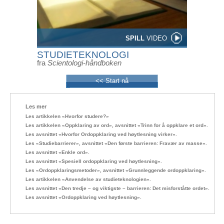
SPILL
VIDEO
STUDIETEKNOLOGI
fra
Scientologi-håndboken
<< Start nå
Les mer
Les artikkelen «Hvorfor studere?»
Les artikkelen «Oppklaring av ord», avsnittet «Trinn for å oppklare et ord».
Les avsnittet «Hvorfor Ordoppklaring ved høytlesning virker».
Les «Studiebarrierer», avsnittet «Den første barrieren: Fravær av masse».
Les avsnittet «Enkle ord».
Les avsnittet «Spesiell ordoppklaring ved høytlesning».
Les «Ordoppklaringsmetoder», avsnittet «Grunnleggende ordoppklaring».
Les artikkelen «Anvendelse av studieteknologien».
Les avsnittet «Den tredje – og viktigste – barrieren: Det misforståtte ordet».
Les avsnittet «Ordoppklaring ved høytlesning».