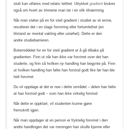
slutt kan utføres med relativ letthet. Utrykket
gradient
brukes
også om hvert av trinnene man tar i en slik tilnærming.
Når man støter på en for steil gradient i studiet av et emne,
resulterer det i en slags forvirring eller fortumlethet (en
tilstand av mental vakling eller ustøhet). Dette er den
andre studiebarrieren.
Botemiddelet for en for steil gradient er å gå tilbake på
gradienten. Finn ut når han ikke var forvirret over det han
studerte, og finn så hvilken
ny
handling han begynte på. Finn
ut hvilken handling han følte han forstod godt like
før
han ble
helt forvirret.
Du vil oppdage at det er noe i dette området – delen han følte
at han forstod godt – som han ikke virkelig forstod.
Når dette er oppklart, vil studenten kunne gjøre
fremskritt igjen.
Når man oppdager at en person er fryktelig forvirret i den
andre handlingen det var meningen han skulle kjenne eller