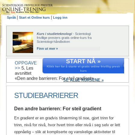
|
|
Språk
Start et Online kurs
Logg inn
Kurs i studieteknologi
- Scientologi
frivillige presters gratis online-kurs fra
Scientologi-håndboken
Finn ut mer »
START NÅ »
OPPGAVE
Klikk her for å starte et gratis online frivillig prest-
>>
5. Les
kurs
avsnittet
«Den andre barrieren: For steil gradient».
SE ALLE KURSENE »
STUDIEBARRIERER
Den andre barrieren: For steil gradient
En
gradient
er en gradvis tilnærming til noe, gjort trinn for
trinn, nivå for nivå, hvor hvert trinn eller nivå i seg selv er lett
oppnåelig – slik at kompliserte og vanskelige aktiviteter til