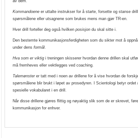
av dem.
Kommandoene
er uttalte instrukser for å starte, forsette og stanse dri
spørsmålene eller utsagnene som brukes mens man gjør TR-en.
Hver drill forteller deg også hvilken
posisjon
du skal sitte i.
Den bestemte kommunikasjonsferdigheten som du sikter mot å oppnå 
under dens
formål
.
Hva som er viktig
i treningen skisserer hvordan denne drillen skal utfø
må fremheves eller vektlegges ved coaching.
Talemønster
er tatt med i noen av drillene for å vise hvordan de forsk
spørsmålene blir brukt i løpet av prosedyren. I Scientologi betyr ordet
spesielle vokabularet i en drill.
Når disse drillene gjøres flittig og nøyaktig slik som de er skrevet, føre
kommunikasjon for enhver.