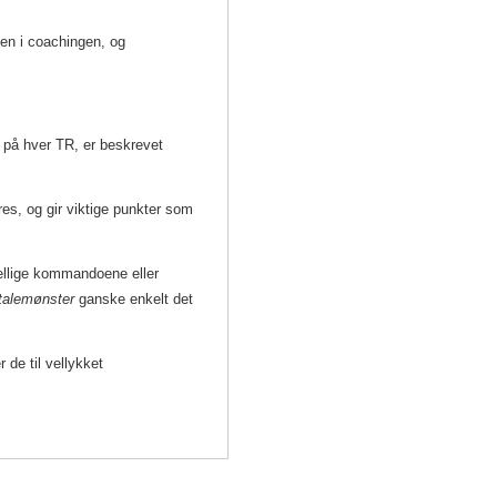
llen i coachingen, og
på hver TR, er beskrevet
res, og gir viktige punkter som
jellige kommandoene eller
talemønster
ganske enkelt det
r de til vellykket