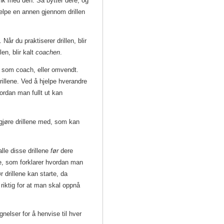
flink med den. Så bytter dere, og
jelpe en annen gjennom drillen
 Når du praktiserer drillen, blir
en, blir kalt
coachen
.
in som coach, eller omvendt.
rillene. Ved å hjelpe hverandre
rdan man fullt ut kan
gjøre drillene med, som kan
lle disse drillene
før
dere
ene, som forklarer hvordan man
 drillene kan starte, da
ktig for at man skal oppnå
nelser for å henvise til hver