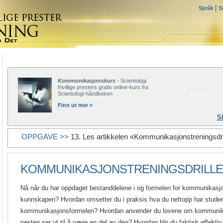
|
Språk
S
Kommunikasjonskurs
- Scientologi
frivillige presters gratis online-kurs fra
Scientologi-håndboken
Klikk her for å
Finn ut mer »
S
OPPGAVE >>
13. Les artikkelen «Kommunikasjonstreningsdri
KOMMUNIKASJONSTRENINGSDRILL
Nå når du har oppdaget bestanddelene i og formelen for kommunikasj
kunnskapen? Hvordan omsetter du i praksis hva du nettopp har stude
kommunikasjonsformelen? Hvordan anvender du lovene om kommunikasj
nesten ser ut til å være en del av deg? Hvordan blir du faktisk effekti