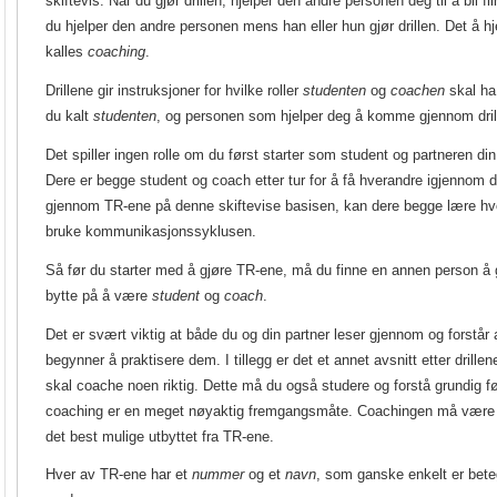
skiftevis: Når du gjør drillen, hjelper den andre personen deg til å bli 
du hjelper den andre personen mens han eller hun gjør drillen. Det å h
kalles
coaching
.
Drillene gir instruksjoner for hvilke roller
studenten
og
coachen
skal ha.
du kalt
studenten
, og personen som hjelper deg å komme gjennom drill
Det spiller ingen rolle om du først starter som student og partneren d
Dere er begge student og coach etter tur for å få hverandre igjennom d
gjennom TR-ene på denne skiftevise basisen, kan dere begge lære hvo
bruke kommunikasjonssyklusen.
Så før du starter med å gjøre TR-ene, må du finne en annen person å 
bytte på å være
student
og
coach
.
Det er svært viktig at både du og din partner leser gjennom og forstår a
begynner å praktisere dem. I tillegg er det et annet avsnitt etter drill
skal coache noen riktig. Dette må du også studere og forstå grundig før
coaching er en meget nøyaktig fremgangsmåte. Coachingen må være ri
det best mulige utbyttet fra TR-ene.
Hver av TR-ene har et
nummer
og et
navn
, som ganske enkelt er beteg