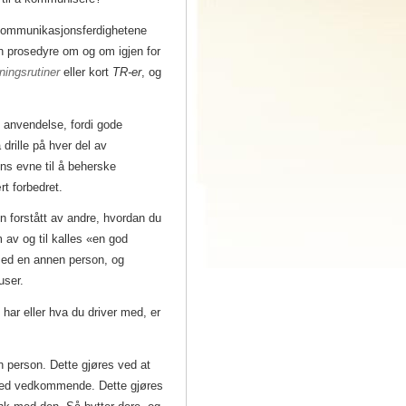
e kommunikasjonsferdighetene
en prosedyre om og om igjen for
eningsrutiner
eller kort
TR-er
, og
k anvendelse, fordi gode
drille på hver del av
ns evne til å beherske
 forbedret.
n forstått av andre, hvordan du
 av og til kalles «en god
med en annen person, og
user.
u har eller hva du driver med, er
 person. Dette gjøres ved at
med vedkommende. Dette gjøres