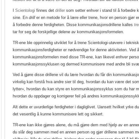
I
Scientologi
finnes det
driller
som setter enhver i stand til å forbedr
sine.
En
drill
er en metode for å lære eller trene, hvor en person gjør 
å forbedre denne ferdigheten. Disse kommunikasjonsdrillene kalles
tr
tar for seg de forskjellige delene av kommunikasjonsformelen.
TR-ene ble opprinnelig utviklet for å trene Scientologi-utøvere i teknis
kommunikasjonsferdigheter er nødvendige for denne aktiviteten. Ved å 
kommunikasjonsformelen med disse TR-ene, kan likevel
enhver
perso
kommunikasjonssyklusen og dermed kommunisere med andre bli svært
Ved å gjøre disse drillene vil du lære hvordan du får din kommunikasjo
virkelig kan forstå hva andre sier til deg, hvordan du kan være det som
lytter», hvordan du kan styre en kommunikasjonssyklus som du har 
hvordan du oppdager og korrigerer feil på andres kommunikasjonssykl
Alt dette er uvurderlige ferdigheter i dagliglivet. Uansett hvilket yrke d
det vesentlig å kunne kommunisere lett og sikkert.
TR-ene kan ikke gjøres alene, du må gjøre dem med hjelp av en annen
du slår deg sammen med en annen person og gjør drillene sammen 