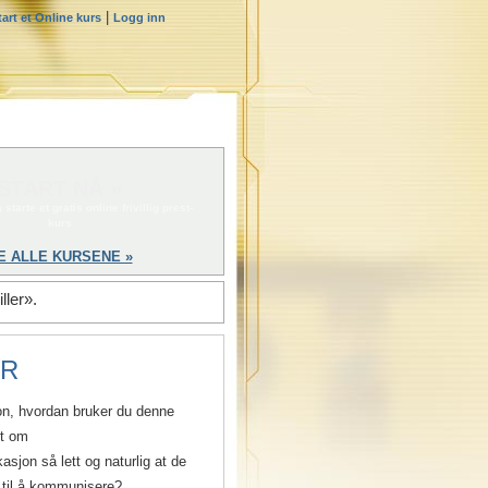
|
tart et Online kurs
Logg inn
START NÅ »
 starte et gratis online frivillig prest-
kurs
E ALLE KURSENE »
ller».
ER
on, hvordan bruker du denne
rt om
on så lett og naturlig at de
v til å kommunisere?