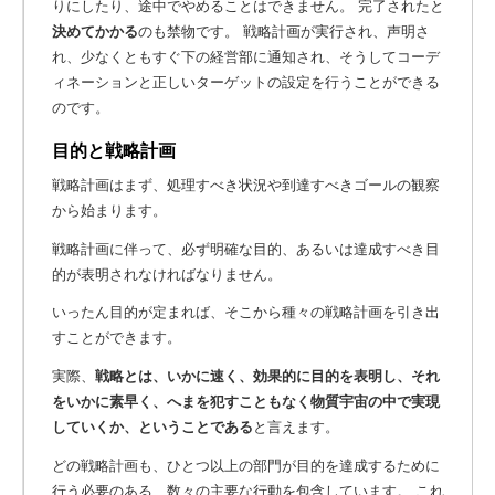
りにしたり、途中でやめることはできません。 完了されたと
決めてかかる
のも禁物です。
戦略計画が実行され、声明さ
れ、少なくともすぐ下の経営部に通知され、そうしてコーデ
ィネーションと正しいターゲットの設定を行うことができる
のです。
目的と戦略計画
戦略計画はまず、処理すべき状況や到達すべきゴールの観察
から始まります。
戦略計画に伴って、必ず明確な目的、あるいは達成すべき目
的が表明されなければなりません。
いったん目的が定まれば、そこから種々の戦略計画を引き出
すことができます。
実際、
戦略とは、いかに速く、効果的に目的を表明し、それ
をいかに素早く、へまを犯すこともなく物質宇宙の中で実現
していくか、ということである
と言えます。
どの戦略計画も、ひとつ以上の部門が目的を達成するために
行う必要のある、数々の主要な行動を包含しています。 これ