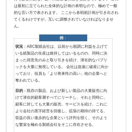
は最初に立てられた全体的な計画の表明なので、極めて一般
的な言い方で表されます。 ここから各戦術計画が引き出され
てくるわけですが、互いに調整されていなければなりませ
ん。
例
：
状況
：ABC製紙会社は、以前から順調に利益を上げて
いる紙製品の生産は維持してはいるものの、同時に決
まった得意先のみと取り引きを続け、潜在的なパブリ
ックを大量に無視している。
会社は急速に破産に向か
っており、役員も「より将来性の高い」他の企業へと
奪われている。
目的
：既存の製品、および新しい製品の大量販売に向
けて潜在的顧客層すべてにリーチし、それと同時に、
顧客に対しても大量の販売、サービスを続け、これに
より会社の黒字経営を回復し、拡張の期待の持てる、
収益の良い進歩的な企業という評判を招く、そのよう
な繁栄を極める製紙会社をそこに存在させる。