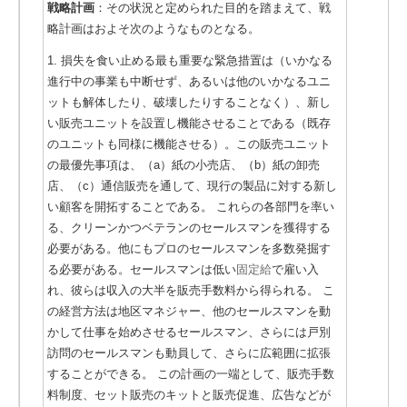
戦略計画
：その状況と定められた目的を踏まえて、戦
略計画はおよそ次のようなものとなる。
1. 損失を食い止める最も重要な緊急措置は（いかなる
進行中の事業も中断せず、あるいは他のいかなるユニ
ットも解体したり、破壊したりすることなく）、新し
い販売ユニットを設置し機能させることである（既存
のユニットも同様に機能させる）。この販売ユニット
の最優先事項は、（a）紙の小売店、（b）紙の卸売
店、（c）通信販売を通して、現行の製品に対する新し
い顧客を開拓することである。 これらの各部門を率い
る、クリーンかつベテランのセールスマンを獲得する
必要がある。他にもプロのセールスマンを多数発掘す
る必要がある。セールスマンは低い
固定給
で雇い入
れ、彼らは収入の大半を販売手数料から得られる。
こ
の経営方法は地区マネジャー、他のセールスマンを動
かして仕事を始めさせるセールスマン、さらには戸別
訪問のセールスマンも動員して、さらに広範囲に拡張
することができる。 この計画の一端として、販売手数
料制度、セット販売のキットと販売促進、広告などが