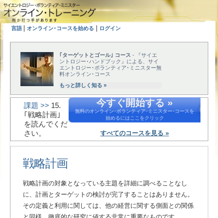
|
|
言語
オンライン･コースを始める
ログイン
｢ターゲットとゴール｣ コース
- 『サイエ
ントロジー･ハンドブック』による、サイ
エントロジー･ボランティア･ミニスター無
料オンライン･コース
もっと詳しく知る »
今すぐ開始する »
課題 >>
15.
無料のオンライン･ボランティア･ミニスター･コースを
｢戦略計画｣
始めるにはここをクリック
を読んでくだ
さい。
すべてのコースを見る »
戦略計画
戦略計画の対象となっている主題を詳細に調べることなし
に、計画とターゲットの検討が完了することはありません。
その定義と利用に関しては、他の経営に関する側面との関係
と同様、徹底的な研究に値する非常に重要なものです。