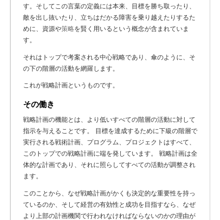
す。そしてこの言葉の定義には本来、目標を勝ち取ったり、
敵を出し抜いたり、立ちはだかる障害を乗り越えたりするた
めに、資源や
策略
を賢く用いるという概念が含まれていま
す。
それはトップで考案される中心戦略であり、傘のように、そ
の下の階層の活動を網羅します。
これが戦略計画というものです。
その働き
戦略計画の機能とは、より低いすべての階層の活動に対して
指示を与えることです。 目標を達成するために下級の階層で
実行される戦術計画、プログラム、プロジェクトはすべて、
このトップでの戦略計画に端を発しています。 戦略計画は全
体的な計画であり、それに照らしてすべての活動が調整され
ます。
このことから、なぜ戦略計画がかくも決定的な重要性を持っ
ているのか、そして経営の有効性と成功を目指すなら、なぜ
より上部の計画機関で行われなければならないのかの理由が