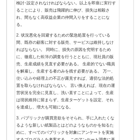
検討･設定されなければならない。以上を即座に実行す
ることにより、販売は飛躍的に伸び、損失は相殺さ
れ、間もなく高収益企業の仲間入りをすることにな
る。
2. 状況悪化を回避するための緊急処置を行っている
間、既存の顧客に対する販売、サービスは維持しなけ
ればならない。 同時に、損失の原因を究明するため
に、徹底した
帳簿
の調査を行うとともに、現社員の販
売、生産成績を見直す必要がある。
生産的でない職員
を解雇し、生産する者のみを残す必要がある。 万一、
使い込み
や経理上の不正が露見すれば、適切な法的処
置を取らなければならない。
言い換えれば、現在の運
営状況を完全に見直し、洗い直すことによって、生産
は現状維持に留まらず、生産ターゲットを設定、それ
を達成し、増大も可能になる。
3. パブリックが購買意欲をそそられ、手に入れたくな
るような新しい紙製品とはどのようなものかを知るた
めに、すべてのパブリックを対象にアンケートを実施
するプログラムを考案する。 このアンケート調査に基