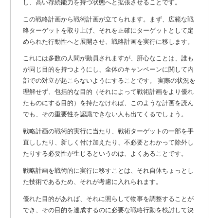
し、高い存続能力を持つ状態へと拡張させることです。
この戦略計画から戦術計画が立てられます。まず、広範な戦
略ターゲットを取り上げ、それを正確にターゲットとして定
められた行動性へと展開させ、戦略計画を実行に移します。
これには多数の人間が動員されますが、肝心なことは、誰も
が同じ目的を持つようにし、全体のキャンペーンに関して内
部での対立が起こらないようにすることです。 実際の状況を
理解せず、包括的な目的（それによって戦術計画をより優れ
たものにする目的）を持たなければ、このような計画を読ん
でも、その重要性を認識できない人も出てくるでしょう。
戦略計画の戦術的実行に当たり、戦術ターゲットの一部を手
直ししたり、新しく付け加えたり、不必要とわかって除外し
たりする必要性が生じるというのは、よくあることです。
戦略計画を戦術的に実行に移すことは、それ自体ちょっとし
た技術であるため、それが考慮に入れられます。
優れた目的があれば、それに照らして物事を調整することが
でき、その目的を達成するのに必要な戦略行動を検討して決