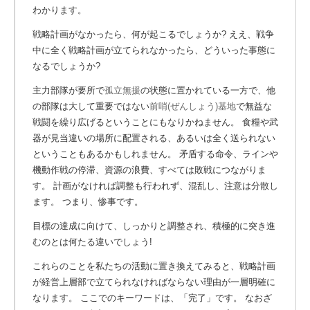
わかります。
戦略計画がなかったら、何が起こるでしょうか? ええ、戦争
中に全く戦略計画が立てられなかったら、どういった事態に
なるでしょうか?
主力部隊が要所で
孤立無援
の状態に置かれている一方で、他
の部隊は大して重要ではない
前哨(ぜんしょう)基地
で無益な
戦闘を繰り広げるということにもなりかねません。
食糧や武
器が見当違いの場所に配置される、あるいは全く送られない
ということもあるかもしれません。 矛盾する命令、ラインや
機動作戦の停滞、資源の浪費、すべては敗戦につながりま
す。 計画がなければ調整も行われず、混乱し、注意は分散し
ます。 つまり、惨事です。
目標の達成に向けて、しっかりと調整され、積極的に突き進
むのとは何たる違いでしょう!
これらのことを私たちの活動に置き換えてみると、戦略計画
が経営上層部で立てられなければならない理由が一層明確に
なります。 ここでのキーワードは、「完了」です。 なおざ