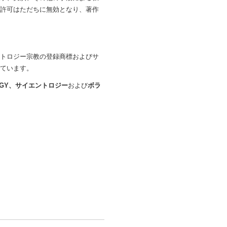
は許可はただちに無効となり、著作
サイエントロジー宗教の登録商標およびサ
れています。
OLOGY、サイエントロジー
および
ボラ