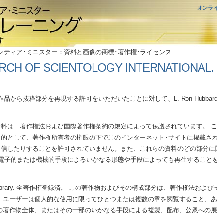
オンラ
ンティア･ミニスター：資料と画像の商標･著作権･ライセンス
URCH OF SCIENTOLOGY INTERNATIONAL.
品から抜粋部分を再現する許可をいただいたことに対して、L. Ron Hubbard 
料は、著作権法および国際著作権条約の規定によって保護されています。 
的として、著作権所有者の権限の下でこのインターネット･サイトに掲載され
送信したりすることを許可されていません。また、これらの資料のどの部分に
の電子的または機械的手段によるいかなる形態や手段によっても再生すること
Hubbard Library. 全著作権登録済。 この著作物およびその構成部分は、著作権
 ユーザーは個人的な使用に限ってひとつまたは複数の章を閲覧すること、
の著作物全体、またはその一部のいかなる手段による複製、配布、公衆への