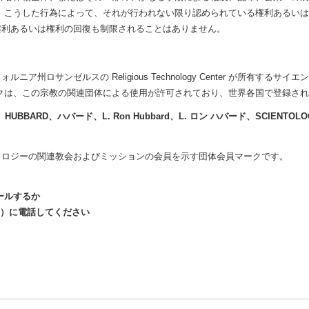
 こうした行為によって、それが行われない限り認められている権利あるい
権利あるいは権利の回復も制限されることはありません。
ア州ロサンゼルスの Religious Technology Center が所有する
クは、この宗教の関連団体による使用が許可されており、世界各国で登録さ
HUBBARD、ハバード、L. Ron Hubbard、L. ロン ハバード、SCIENT
。
トロジーの関連教会およびミッションの会員を示す団体会員マークです。
ールするか
5-7498）に電話してください