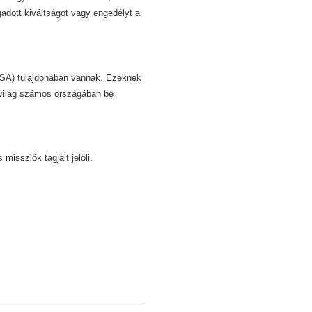
dott kiváltságot vagy engedélyt a
 USA) tulajdonában vannak. Ezeknek
 világ számos országában be
missziók tagjait jelöli.