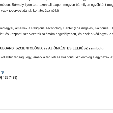
módon. Bármely ilyen tett, azonnali alapon megvon bármilyen egyébként mega
 vagy jogorvoslatának korlátozása nélkül.
 védjegyei, amelyek a Religious Technology Center (Los Angeles, Kalifornia,
ületi és központi szervezetek számára engedélyezett, és ezek a védjegyek a
 HUBBARD, SZCIENTOLÓGIA
és
AZ ÖNKÉNTES LELKÉSZ szimbólum.
kollektív tagsági jegy, amely a területi és központi Szcientológia egyházak és 
org
] 435-7498)