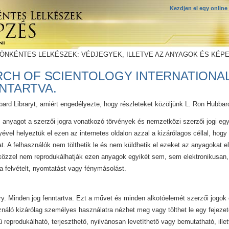
Kezdjen el egy online
 ÖNKÉNTES LELKÉSZEK: VÉDJEGYEK, ILLETVE AZ ANYAGOK ÉS KÉP
URCH OF SCIENTOLOGY INTERNATIONAL
NTARTVA.
bard Libraryt, amiért engedélyezte, hogy részleteket közöljünk L. Ron Hubbar
s anyagot a szerzői jogra vonatkozó törvények és nemzetközi szerzői jogi e
ével helyeztük el ezen az internetes oldalon azzal a kizárólagos céllal, hogy 
 A felhasználók nem tölthetik le és nem küldhetik el ezeket az anyagokat e
zzel nem reprodukálhatják ezen anyagok egyikét sem, sem elektronikusan,
a felvételt, nyomtatást vagy fénymásolást.
y. Minden jog fenntartva. Ezt a művet és minden alkotóelemét szerzői jogok 
ználó kizárólag személyes használatra nézhet meg vagy tölthet le egy fejezet
ű reprodukálható, terjeszthető, nyilvánosan levetíthető vagy bemutatható, ill