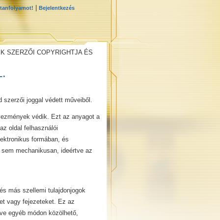
|
 tanfolyamot!
Bejelentkezés
EK SZERZŐI COPYRIGHTJA ÉS
.
d szerzői joggal védett műveiből.
gyezmények védik. Ezt az anyagot a
az oldal felhasználói
lektronikus formában, és
 sem mechanikusan, ideértve az
és más szellemi tulajdonjogok
et vagy fejezeteket. Ez az
etve egyéb módon közölhető,