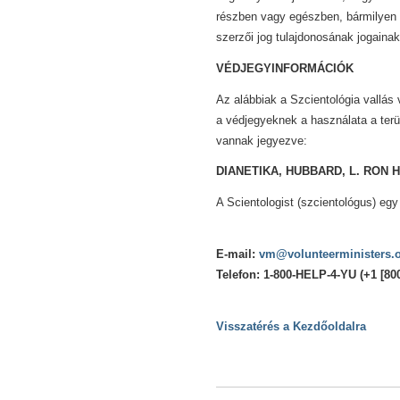
részben vagy egészben, bármilyen 
szerzői jog tulajdonosának jogainak
VÉDJEGYINFORMÁCIÓK
Az alábbiak a Szcientológia vallás
a védjegyeknek a használata a ter
vannak jegyezve:
DIANETIKA, HUBBARD, L. RON
A Scientologist (szcientológus) egy 
E-mail:
vm@volunteerministers.
Telefon: 1-800-HELP-4-YU (+1 [800
Visszatérés a Kezdőoldalra