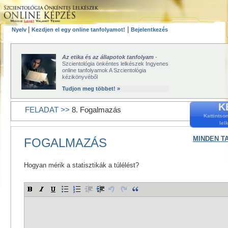
|
|
Nyelv
Kezdjen el egy online tanfolyamot!
Bejelentkezés
Az etika és az állapotok tanfolyam
-
Szcientológia önkéntes lelkészek Ingyenes
online tanfolyamok A Szcientológia
kézikönyvéből
Tudjon meg többet! »
K
FELADAT >>
8. Fogalmazás
Kattintso
lel
MINDEN T
FOGALMAZÁS
Hogyan mérik a statisztikák a túlélést?