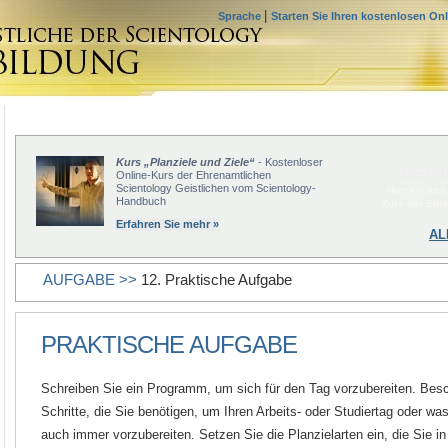
|
Sprache
Starten Sie Ihren kostenlosen On
Kurs „Planziele und Ziele“
- Kostenloser
BEGI
Online-Kurs der Ehrenamtlichen
Scientology Geistlichen vom Scientology-
Hier klicken
Handbuch
Kurs der Ehr
Erfahren Sie mehr »
AL
AUFGABE >>
12. Praktische Aufgabe
PRAKTISCHE AUFGABE
Schreiben Sie ein Programm, um sich für den Tag vorzubereiten. Besc
Schritte, die Sie benötigen, um Ihren Arbeits- oder Studiertag oder was
auch immer vorzubereiten. Setzen Sie die Planzielarten ein, die Sie i