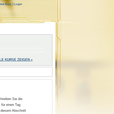
|
line-Kurs
Login
NNEN SIE JETZT »
, um mit einem kostenlosen Online-
enamtlichen Geistlichen zu beginnen
LE KURSE ZEIGEN »
hreiben Sie die
 für einen Tag
n diesem Abschnitt